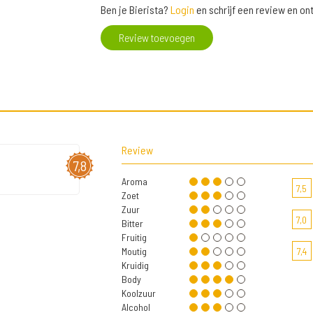
Ben je Bierista?
Login
en schrijf een review en o
Review toevoegen
Review
7,8
Aroma
7,5
Zoet
Zuur
7,0
Bitter
Fruitig
Moutig
7,4
Kruidig
Body
Koolzuur
Alcohol