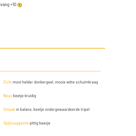
ntvang +10
Zicht
mooi helder donkergeel, mooie witte schuimkraag
Neus
beetje kruidig
Smaak
in balans, beetje ondergewaardeerde tripel
Spijssuggestie
pittig kaasje