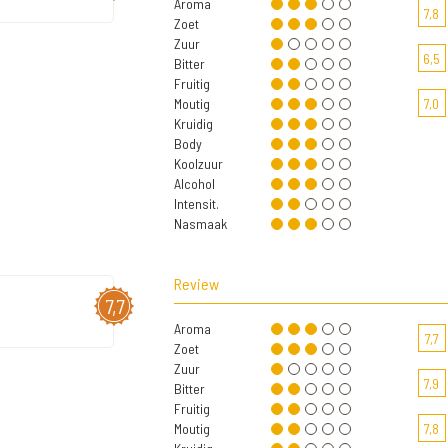
Aroma
7,8
Zoet
Zuur
6,5
Bitter
Fruitig
Moutig
7,0
Kruidig
Body
Koolzuur
Alcohol
Intensit.
Nasmaak
Review
7,7
Aroma
7,7
Zoet
Zuur
7,9
Bitter
Fruitig
Moutig
7,8