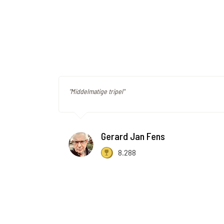
"Middelmatige tripel"
Gerard Jan Fens
8.288