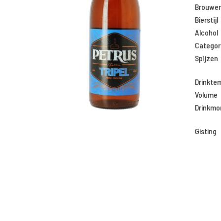
Brouweri
Bierstijl
Alcohol
Categor
Spijzen
Drinkte
Volume
Drinkm
Gisting