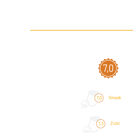
7,0
Smaak
7,0
Zicht
7,3