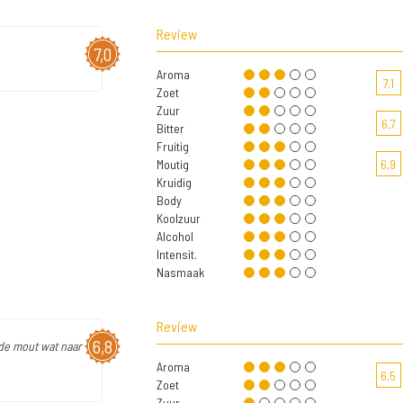
Review
7,0
Aroma
7,1
Zoet
Zuur
6,7
Bitter
Fruitig
Moutig
6,9
Kruidig
Body
Koolzuur
Alcohol
Intensit.
Nasmaak
Review
6,8
n de mout wat naar
Aroma
6,5
Zoet
Zuur