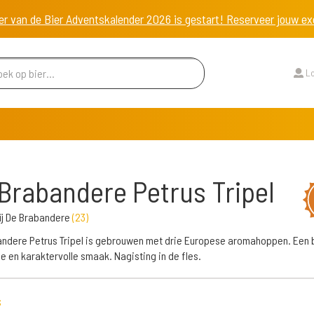
er van de Bier Adventskalender 2026 is gestart! Reserveer jouw 
Lo
Brabandere Petrus Tripel
ij De Brabandere
(
23
)
ndere Petrus Tripel is gebrouwen met drie Europese aromahoppen. Een 
se en karaktervolle smaak. Nagisting in de fles.
s