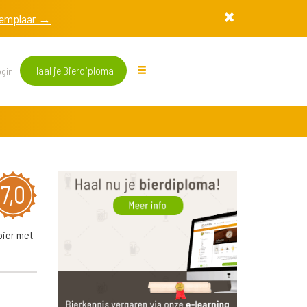
exemplaar →
Haal je Bierdiploma
gin
7,0
bier met