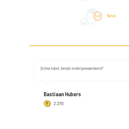
Neus
6,8
"prima tripel, beetje ondergewaardeerd"
Bastiaan Hubers
2.270