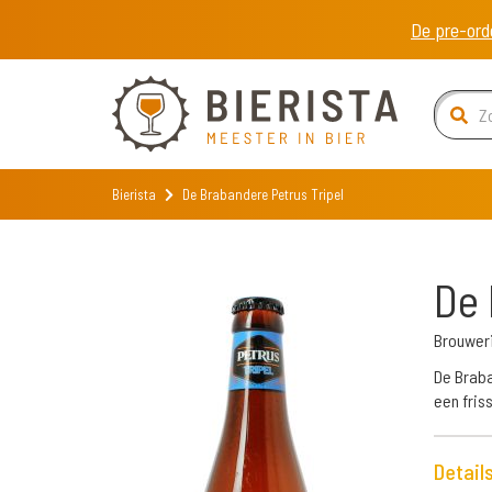
De pre-ord
Bierista
De Brabandere Petrus Tripel
De 
Brouwer
De Braba
een fris
Detail