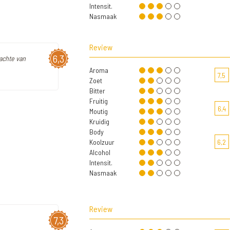
Intensit.
Nasmaak
Review
6,3
zachte van
Aroma
7,5
Zoet
Bitter
Fruitig
6,4
Moutig
Kruidig
Body
Koolzuur
6,2
Alcohol
Intensit.
Nasmaak
Review
7,3