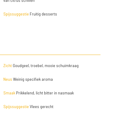
van citrus schillen
Spijssuggestie
Fruitig desserts
Zicht
Goudgeel, troebel, mooie schuimkraag
Neus
Weinig specifiek aroma
Smaak
Prikkelend, licht bitter in nasmaak
Spijssuggestie
Vlees gerecht