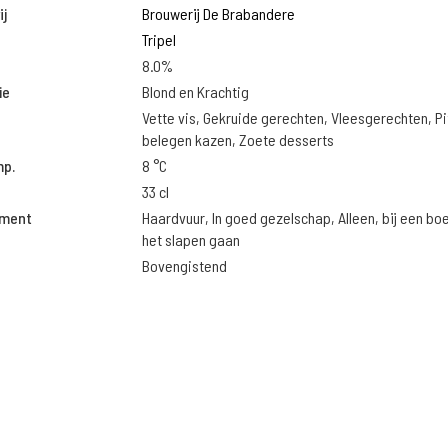
j
Brouwerij De Brabandere
Tripel
8.0%
ie
Blond en Krachtig
Vette vis, Gekruide gerechten, Vleesgerechten, Pi
belegen kazen, Zoete desserts
mp.
8 °C
33 cl
oment
Haardvuur, In goed gezelschap, Alleen, bij een bo
het slapen gaan
Bovengistend