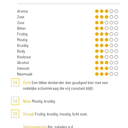
Aroma
Zoet
Zuur
Bitter
Fruitig
Moutig
Kruidig
Body
Koolzuur
Alcohol
Intensit.
Nasmaak
7,5
Zicht
Een tikkie donkerder dan goudgeel bier met een
redelijke schuimkraag die vrij constant blijft.
7,0
Neus
Moutig, kruidig.
7,5
Smaak
Fruitig, kruidig, moutig, licht zoet.
Spijssuggestie
Kip, salades e.d.