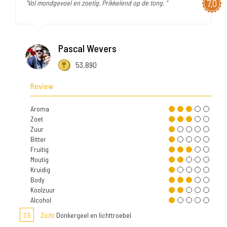
7,0
"Vol mondgevoel en zoetig. Prikkelend op de tong. "
Pascal Wevers
53.890
Review
Aroma
Zoet
Zuur
Bitter
Fruitig
Moutig
Kruidig
Body
Koolzuur
Alcohol
7,5
Zicht
Donkergeel en lichttroebel