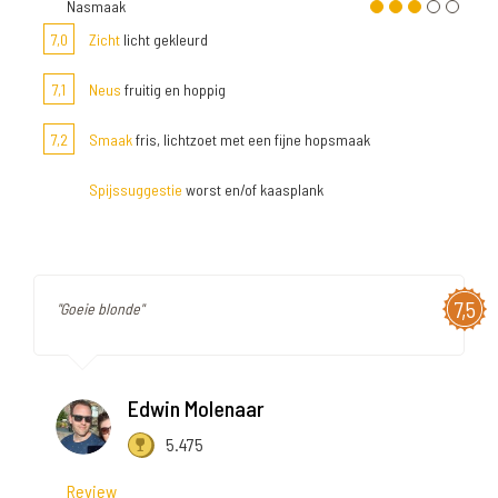
Nasmaak
7,0
Zicht
licht gekleurd
7,1
Neus
fruitig en hoppig
7,2
Smaak
fris, lichtzoet met een fijne hopsmaak
Spijssuggestie
worst en/of kaasplank
7,5
"Goeie blonde"
Edwin Molenaar
5.475
Review