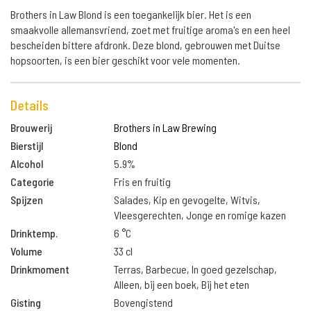
Brothers in Law Blond is een toegankelijk bier. Het is een
smaakvolle allemansvriend, zoet met fruitige aroma's en een heel
bescheiden bittere afdronk. Deze blond, gebrouwen met Duitse
hopsoorten, is een bier geschikt voor vele momenten.
Details
Brouwerij
Brothers in Law Brewing
Bierstijl
Blond
Alcohol
5.9%
Categorie
Fris en fruitig
Spijzen
Salades, Kip en gevogelte, Witvis,
Vleesgerechten, Jonge en romige kazen
Drinktemp.
6 °C
Volume
33 cl
Drinkmoment
Terras, Barbecue, In goed gezelschap,
Alleen, bij een boek, Bij het eten
Gisting
Bovengistend