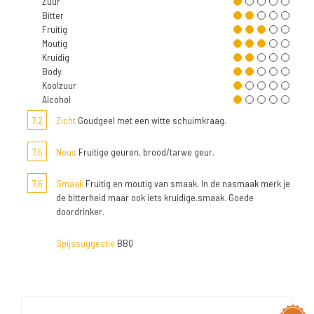
Zuur
Bitter
Fruitig
Moutig
Kruidig
Body
Koolzuur
Alcohol
7,2
Zicht
Goudgeel met een witte schuimkraag.
7,5
Neus
Fruitige geuren, brood/tarwe geur.
7,6
Smaak
Fruitig en moutig van smaak. In de nasmaak merk je
de bitterheid maar ook iets kruidige.smaak. Goede
doordrinker.
Spijssuggestie
BBQ