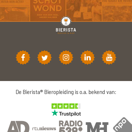
De Bierista® Bieropleiding is o.a. bekend van: