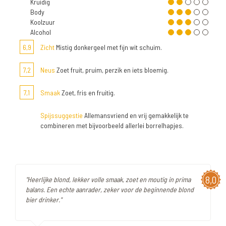
Kruidig
Body
Koolzuur
Alcohol
6,9
Zicht
Mistig donkergeel met fijn wit schuim.
7,2
Neus
Zoet fruit, pruim, perzik en iets bloemig.
7,1
Smaak
Zoet, fris en fruitig.
Spijssuggestie
Allemansvriend en vrij gemakkelijk te
combineren met bijvoorbeeld allerlei borrelhapjes.
8,0
"Heerlijke blond, lekker volle smaak, zoet en moutig in prima
balans. Een echte aanrader, zeker voor de beginnende blond
bier drinker."