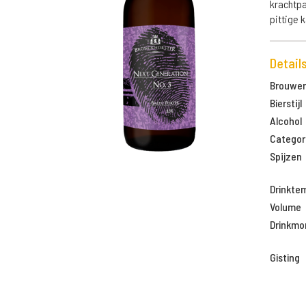
krachtpa
pittige 
Detail
Brouweri
Bierstijl
Alcohol
Categor
Spijzen
Drinkte
Volume
Drinkm
Gisting