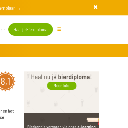
exemplaar →
Haal je Bierdiploma
gin
8,1
r en het
nse