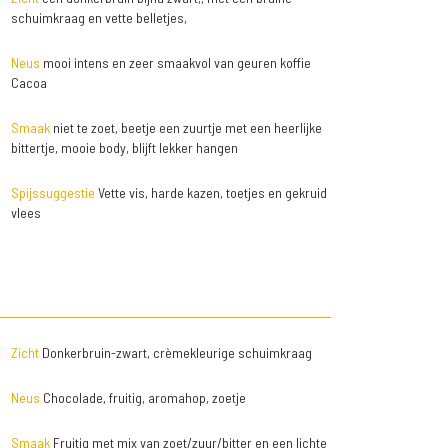
schuimkraag en vette belletjes,
Neus
mooi intens en zeer smaakvol van geuren koffie
Cacoa
Smaak
niet te zoet, beetje een zuurtje met een heerlijke
bittertje, mooie body, blijft lekker hangen
Spijssuggestie
Vette vis, harde kazen, toetjes en gekruid
vlees
Zicht
Donkerbruin-zwart, crèmekleurige schuimkraag
Neus
Chocolade, fruitig, aromahop, zoetje
Smaak
Fruitig met mix van zoet/zuur/bitter en een lichte