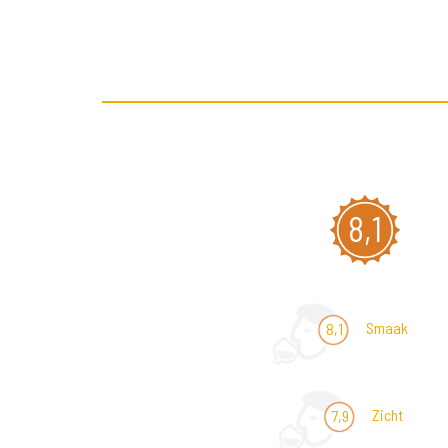
8,1
Smaak
8,1
Zicht
7,9