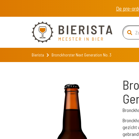
De pre-ord
Bierista
Bronckhorster Next Generation No. 3
Bro
Gen
Bronckh
Bronckho
gezicht 
gebrande