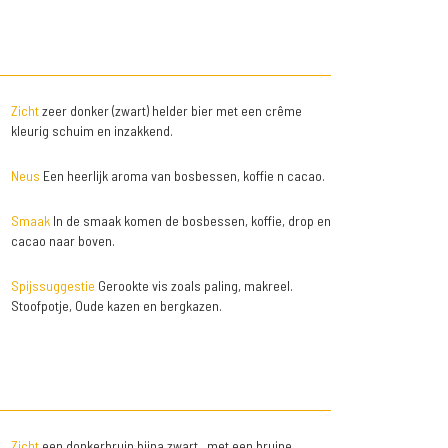
Zicht
zeer donker (zwart) helder bier met een crême
kleurig schuim en inzakkend.
Neus
Een heerlijk aroma van bosbessen, koffie n cacao.
Smaak
In de smaak komen de bosbessen, koffie, drop en
cacao naar boven.
Spijssuggestie
Gerookte vis zoals paling, makreel.
Stoofpotje, Oude kazen en bergkazen.
Zicht
een donkerbruin bijna zwart,, met een bruine