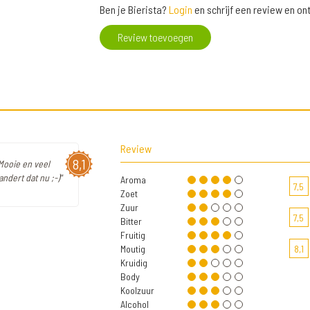
Ben je Bierista?
Login
en schrijf een review en o
Review toevoegen
Review
8,1
Mooie en veel
ndert dat nu ;-)"
Aroma
7,5
Zoet
Zuur
7,5
Bitter
Fruitig
Moutig
8,1
Kruidig
Body
Koolzuur
Alcohol