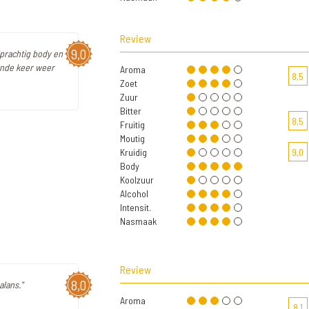
Review
9,0
lprachtig body en
ende keer weer
Aroma
8,5
Zoet
Zuur
Bitter
8,5
Fruitig
Moutig
Kruidig
9,0
Body
Koolzuur
Alcohol
Intensit.
Nasmaak
Review
8,0
alans."
Aroma
8,1