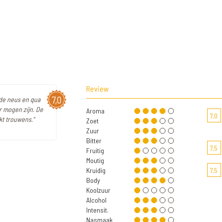
Review
7,0
 de neus en qua
r mogen zijn. De
Aroma
7,0
t trouwens."
Zoet
Zuur
Bitter
7,5
Fruitig
Moutig
Kruidig
7,5
Body
Koolzuur
Alcohol
Intensit.
Nasmaak