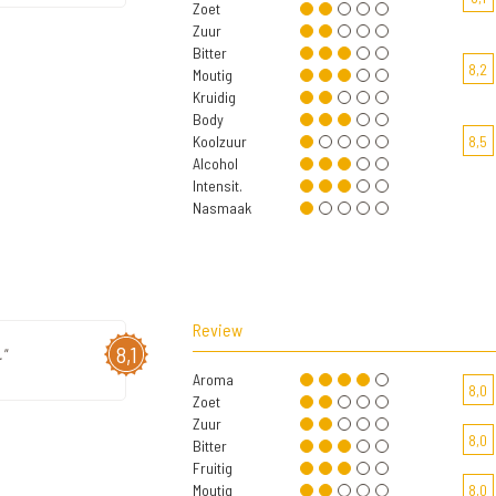
Zoet
Zuur
Bitter
8,2
Moutig
Kruidig
Body
Koolzuur
8,5
Alcohol
Intensit.
Nasmaak
Review
8,1
"
Aroma
8,0
Zoet
Zuur
8,0
Bitter
Fruitig
Moutig
8,0