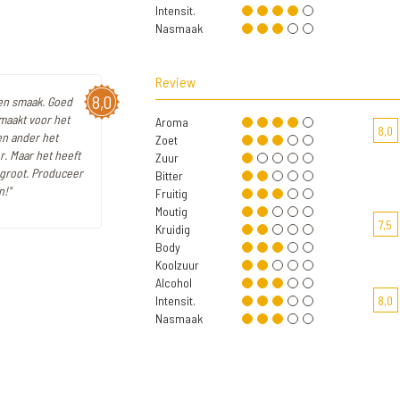
Intensit.
Nasmaak
Review
8,0
 en smaak. Goed
 maakt voor het
Aroma
8,0
en ander het
Zoet
r. Maar het heeft
Zuur
 groot. Produceer
Bitter
n!"
Fruitig
Moutig
7,5
Kruidig
Body
Koolzuur
Alcohol
Intensit.
8,0
Nasmaak