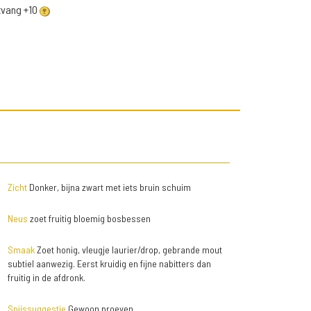
ntvang +10
Zicht
Donker, bijna zwart met iets bruin schuim
Neus
zoet fruitig bloemig bosbessen
Smaak
Zoet honig, vleugje laurier/drop, gebrande mout
subtiel aanwezig. Eerst kruidig en fijne nabitters dan
fruitig in de afdronk.
Spijssuggestie
Gewoon proeven