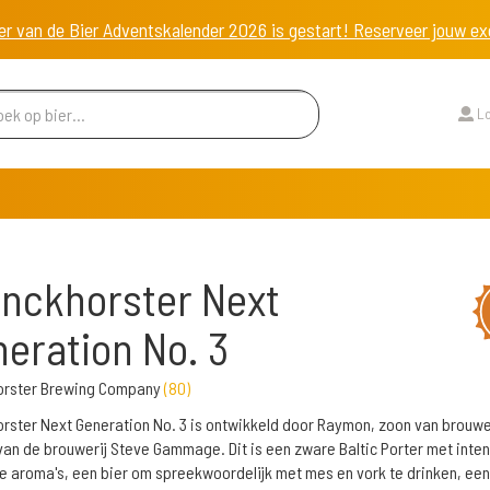
er van de Bier Adventskalender 2026 is gestart! Reserveer jouw 
Lo
nckhorster Next
eration No. 3
orster Brewing Company
(
80
)
rster Next Generation No. 3 is ontwikkeld door Raymon, zoon van brouwe
van de brouwerij Steve Gammage. Dit is een zware Baltic Porter met inte
 aroma's, een bier om spreekwoordelijk met mes en vork te drinken, een