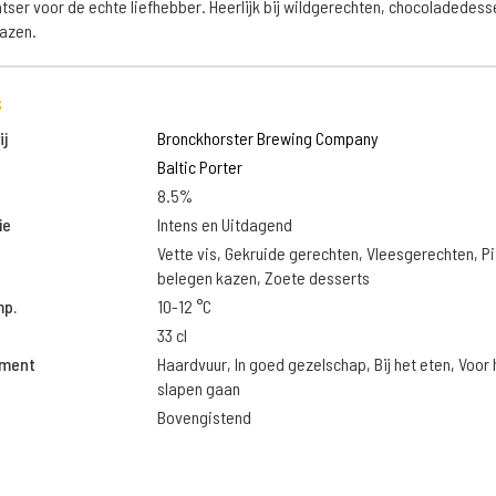
tser voor de echte liefhebber. Heerlijk bij wildgerechten, chocoladedess
kazen.
s
j
Bronckhorster Brewing Company
Baltic Porter
8.5%
ie
Intens en Uitdagend
Vette vis, Gekruide gerechten, Vleesgerechten, Pi
belegen kazen, Zoete desserts
mp.
10-12 °C
33 cl
oment
Haardvuur, In goed gezelschap, Bij het eten, Voor 
slapen gaan
Bovengistend