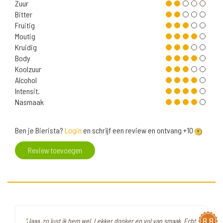
Zuur
Bitter
Fruitig
Moutig
Kruidig
Body
Koolzuur
Alcohol
Intensit.
Nasmaak
Ben je Bierista?
Login
en schrijf een review en ontvang +10
Review toevoegen
8,8
"Jaaa, zo lust ik hem wel. Lekker donker en vol van smaak. Echt