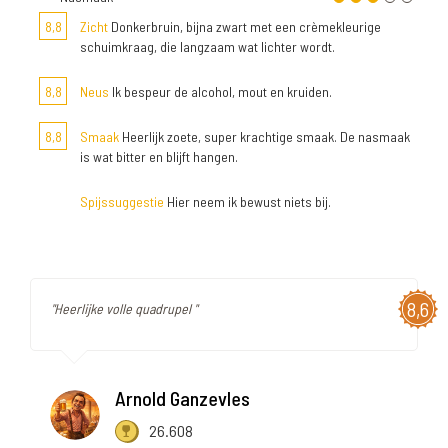
8,8
Zicht
Donkerbruin, bijna zwart met een crèmekleurige
schuimkraag, die langzaam wat lichter wordt.
8,8
Neus
Ik bespeur de alcohol, mout en kruiden.
8,8
Smaak
Heerlijk zoete, super krachtige smaak. De nasmaak
is wat bitter en blijft hangen.
Spijssuggestie
Hier neem ik bewust niets bij.
8,6
"Heerlijke volle quadrupel "
Arnold Ganzevles
26.608