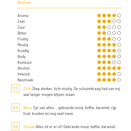
Review
Aroma
Zoet
Zuur
Bitter
Fruitig
Moutig
Kruidig
Body
Koolzuur
Alcohol
Intensit.
Nasmaak
7,7
Zicht
Diep donker, licht mistig. De schuimkraag had van mij
wat langer mogen blijven staan.
8,5
Neus
Tja, van alles… gebrande mout, koffie, karamel, rijp
fruit, kruiden en nog veel meer.
9,0
Smaak
Alles zit er er in!! Gebrande mout, koffie, karamel,