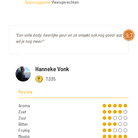
Spijssuggestie
Vleesgerechten
9,7
"Een volle body, heerlijke geur en ze smaakt ook nog goed! wat
wil je nog meer!"
Hanneke Vonk
7.035
Review
Aroma
Zoet
Zuur
Bitter
Fruitig
Moutig