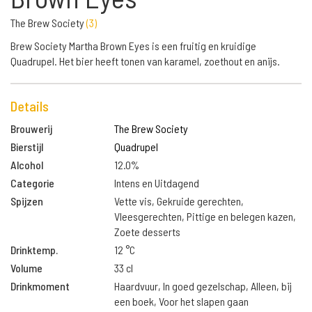
The Brew Society
(
3
)
Brew Society Martha Brown Eyes is een fruitig en kruidige
Quadrupel. Het bier heeft tonen van karamel, zoethout en anijs.
Details
Brouwerij
The Brew Society
Bierstijl
Quadrupel
Alcohol
12.0%
Categorie
Intens en Uitdagend
Spijzen
Vette vis, Gekruide gerechten,
Vleesgerechten, Pittige en belegen kazen,
Zoete desserts
Drinktemp.
12 °C
Volume
33 cl
Drinkmoment
Haardvuur, In goed gezelschap, Alleen, bij
een boek, Voor het slapen gaan