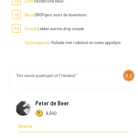
7,9
Zicht
Roodbruine kleur.
7,6
Neus
DROPgeur voort de boventoon.
7,9
Smaak
Lekker,warme drop smaak.
Spijssuggestie
Rollade met rodekool en zoete appeltjes.
8,0
"Een mooie quadrupel uit Friesland."
Peter de Beer
9.640
Review