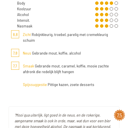
Body
Koolzuur
Alcohol
Intensit.
Nasmaak
8,8
Zicht
Robijnkleurig, troebel, parelig met cremekleurig
schuim
7,8
Neus
Gebrande mout, koffie, alcohol
7,7
Smaak
Gebrande mout, caramel, koffie, mooie zachte
afdronk die redelijk blijft hangen
Spijssuggestie
Pittige kazen, zoete desserts
7,5
"Mooi qua uiterlijk, ligt goed in de neus, en de rokerige,
aangename smaak is ook in orde, maar, wat dun voor een bier
met deze hoeveelheid alcohol. De nasmaak is wat kortdurend,