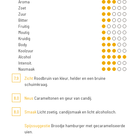
Aroma
Zoet
Zuur
Bitter
Fruitig
Moutig
Kruidig
Body
Koolzuur
Alcohol
Intensit.
Nasmaak
7,9
Zicht
Roodbruin van kleur, helder en een bruine
schuimkraag.
8,0
Neus
Carameltonen en geur van candij.
8,0
Smaak
Licht zoetig, candijsmaak en licht alcoholisch.
Spijssuggestie
Broodje hamburger met gecarameliseerde
uien.