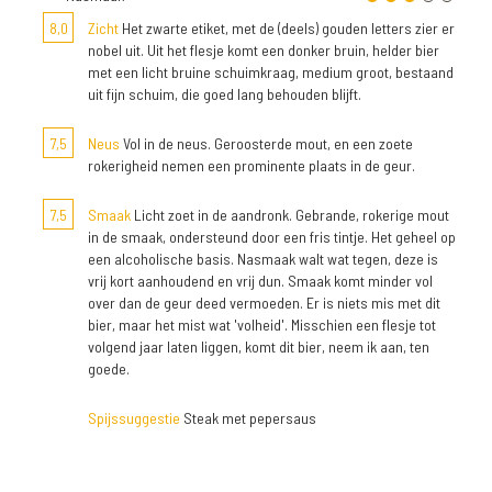
8,0
Zicht
Het zwarte etiket, met de (deels) gouden letters zier er
nobel uit. Uit het flesje komt een donker bruin, helder bier
met een licht bruine schuimkraag, medium groot, bestaand
uit fijn schuim, die goed lang behouden blijft.
7,5
Neus
Vol in de neus. Geroosterde mout, en een zoete
rokerigheid nemen een prominente plaats in de geur.
7,5
Smaak
Licht zoet in de aandronk. Gebrande, rokerige mout
in de smaak, ondersteund door een fris tintje. Het geheel op
een alcoholische basis. Nasmaak walt wat tegen, deze is
vrij kort aanhoudend en vrij dun. Smaak komt minder vol
over dan de geur deed vermoeden. Er is niets mis met dit
bier, maar het mist wat 'volheid'. Misschien een flesje tot
volgend jaar laten liggen, komt dit bier, neem ik aan, ten
goede.
Spijssuggestie
Steak met pepersaus