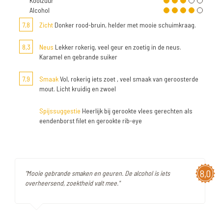
Koolzuur
Alcohol
7,8
Zicht
Donker rood-bruin, helder met mooie schuimkraag.
8,3
Neus
Lekker rokerig, veel geur en zoetig in de neus.
Karamel en gebrande suiker
7,9
Smaak
Vol, rokerig iets zoet , veel smaak van geroosterde
mout. Licht kruidig en zwoel
Spijssuggestie
Heerlijk bij gerookte vlees gerechten als
eendenborst filet en gerookte rib-eye
8,0
"Mooie gebrande smaken en geuren. De alcohol is iets
overheersend, zoektheid valt mee."