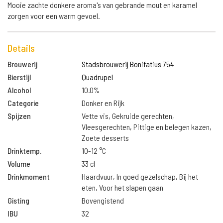
Mooie zachte donkere aroma's van gebrande mout en karamel
zorgen voor een warm gevoel.
Details
Brouwerij
Stadsbrouwerij Bonifatius 754
Bierstijl
Quadrupel
Alcohol
10.0%
Categorie
Donker en Rijk
Spijzen
Vette vis, Gekruide gerechten,
Vleesgerechten, Pittige en belegen kazen,
Zoete desserts
Drinktemp.
10-12 °C
Volume
33 cl
Drinkmoment
Haardvuur, In goed gezelschap, Bij het
eten, Voor het slapen gaan
Gisting
Bovengistend
IBU
32