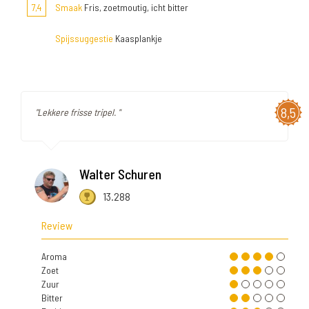
7,4
Smaak
Fris, zoetmoutig, icht bitter
Spijssuggestie
Kaasplankje
8,5
"Lekkere frisse tripel. "
Walter Schuren
13.288
Review
Aroma
Zoet
Zuur
Bitter