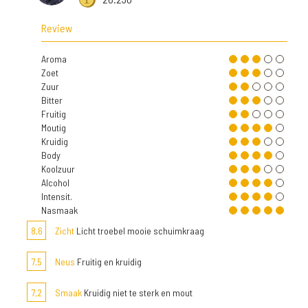
Review
Aroma
Zoet
Zuur
Bitter
Fruitig
Moutig
Kruidig
Body
Koolzuur
Alcohol
Intensit.
Nasmaak
8,6
Zicht
Licht troebel mooie schuimkraag
7,5
Neus
Fruitig en kruidig
7,2
Smaak
Kruidig niet te sterk en mout