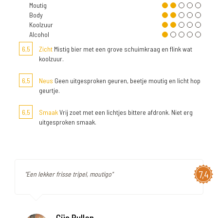
Moutig
Body
Koolzuur
Alcohol
6,5
Zicht
Mistig bier met een grove schuimkraag en flink wat
koolzuur.
6,5
Neus
Geen uitgesproken geuren, beetje moutig en licht hop
geurtje.
6,5
Smaak
Vrij zoet met een lichtjes bittere afdronk. Niet erg
uitgesproken smaak.
7,4
"Een lekker frisse tripel, moutigo"
Gijs Pullen