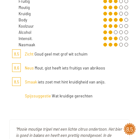
Fruitig
Moutig
Kruidig
Body
Koolzuur
Alcohol
Intensit.
Nasmaak
8,5
Zicht
Goud geel met grof wit schuim
8,6
Neus
Mout, gist heeft iets fruitigs van abrikoos
8,5
Smaak
iets zoet met hint kruidigheid van anijs.
Spijssuggestie
Wat kruidige gerechten
8,5
"Mooie moutige tripel met een lichte citrus ondertoon. Het bier
is goed in balans en heeft een prettig mondgevoel. In de