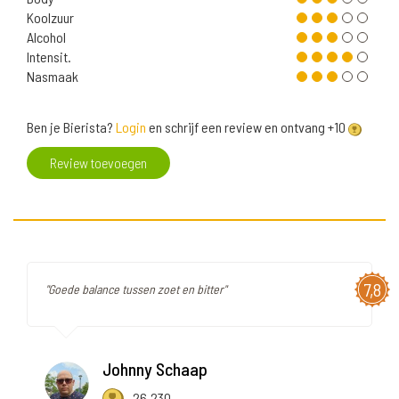
Koolzuur
Alcohol
Intensit.
Nasmaak
Ben je Bierista?
Login
en schrijf een review en ontvang +10
Review toevoegen
7,8
"Goede balance tussen zoet en bitter"
Johnny Schaap
26.230