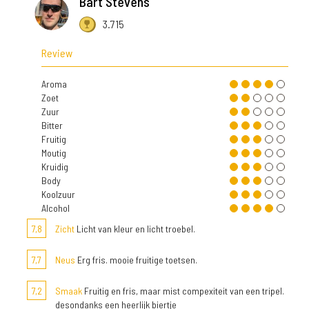
Bart Stevens
3.715
Review
Aroma
Zoet
Zuur
Bitter
Fruitig
Moutig
Kruidig
Body
Koolzuur
Alcohol
7,8
Zicht
Licht van kleur en licht troebel.
7,7
Neus
Erg fris. mooie fruitige toetsen.
7,2
Smaak
Fruitig en fris, maar mist compexiteit van een tripel.
desondanks een heerlijk biertje