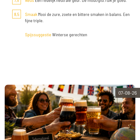
7,5
Neus
Een redelijk neutrale geur. De mout/gist ruik je goed.
8,5
Smaak
Mooi de zure, zoete en bittere smaken in balans. Een
fijne triple.
Spijssuggestie
Winterse gerechten
07-08-26