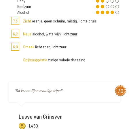
Body
Koolzuur
Alcohol
7,3
Zicht
oranje, geen schuim, mistig, lichte bruis
6,2
Neus
alcohol, witte wijn, licht zuur
6,0
Smaak
licht zoet, licht zuur
Spijssuggestie
zurige salade dressing
7,0
"Dit is een fijne moutige tripel"
Lasse van Grinsven
1.450