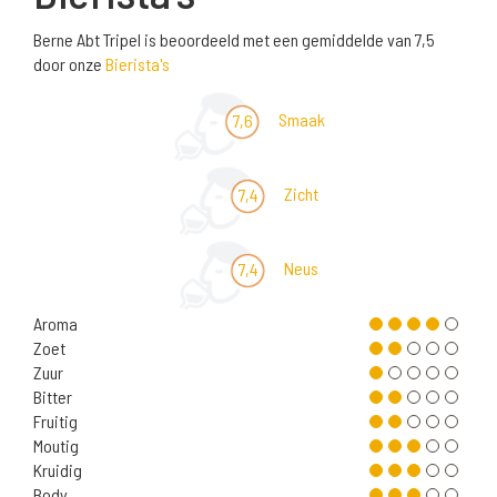
Berne Abt Tripel is beoordeeld met een gemiddelde van 7,5
door onze
Bierista's
Smaak
7,6
Zicht
7,4
Neus
7,4
Aroma
Zoet
Zuur
Bitter
Fruitig
Moutig
Kruidig
Body