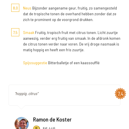
8,0
Neus
Bijzonder aangename geur, fruitig, zo samengesteld
dat de tropische tonen de overhand hebben zonder dat ze
zich te prominent op de voorgrond drukken.
7,5
Smaak
Fruitig, tropisch fruit met citrus tonen. Licht zuurtje
aanwezig, verder erg fruitig van smaak. In de afdronk komen
de citrus tonen verder naar voren. De vrij droge nasmaak is
matig hoppig en heeft een fris zuurtje.
Spijssuggestie
Bitterballetje of een kaassoufflé
7,4
"hoppig, citrus"
Ramon de Koster
56.445