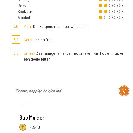
Body
Koolzuur
Alcohol
7,5
Zicht
Donkergoud met mooi wit schuim
8,0
Neus
Hop en fruit
8,0
Smaak
Zeer aangename ipa met smaken van hop en fruit en
een goeie bitter
7,1
"Zachte, hoppige belgian ipa"
Bas Mulder
2.540