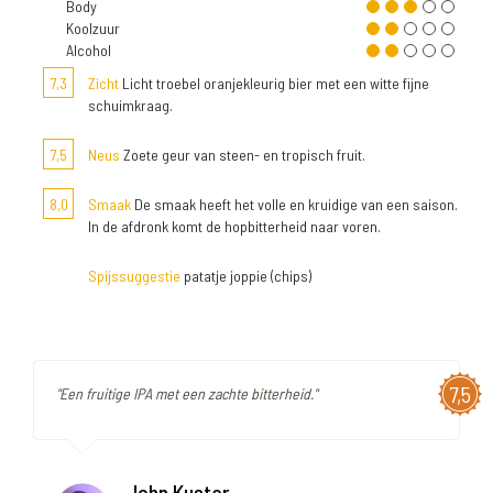
Body
Koolzuur
Alcohol
7,3
Zicht
Licht troebel oranjekleurig bier met een witte fijne
schuimkraag.
7,5
Neus
Zoete geur van steen- en tropisch fruit.
8,0
Smaak
De smaak heeft het volle en kruidige van een saison.
In de afdronk komt de hopbitterheid naar voren.
Spijssuggestie
patatje joppie (chips)
7,5
"Een fruitige IPA met een zachte bitterheid."
John Kuster