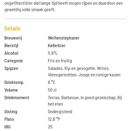
ongefilterd bier dat lange tijd heeft mogen rijpen en daardoor een
geweldig volle smaak geeft.
Details
Brouwerij
Weihenstephaner
Bierstijl
Kellerbier
Alcohol
5.6%
Categorie
Fris en fruitig
Spijzen
Salades, Kip en gevogelte, Witvis,
Vleesgerechten, Jonge en romige kazen
Drinktemp.
6 °C
Volume
50 cl
Drinkmoment
Terras, Barbecue, In goed gezelschap, Bij
het eten
Gisting
Ondergistend
Plato
12.6 °P
IBU
25