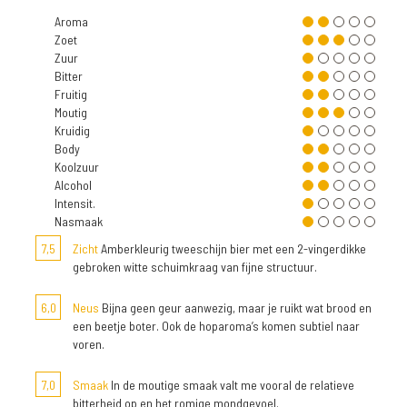
Aroma
Zoet
Zuur
Bitter
Fruitig
Moutig
Kruidig
Body
Koolzuur
Alcohol
Intensit.
Nasmaak
7,5
Zicht
Amberkleurig tweeschijn bier met een 2-vingerdikke
gebroken witte schuimkraag van fijne structuur.
6,0
Neus
Bijna geen geur aanwezig, maar je ruikt wat brood en
een beetje boter. Ook de hoparoma’s komen subtiel naar
voren.
7,0
Smaak
In de moutige smaak valt me vooral de relatieve
bitterheid op en het romige mondgevoel.