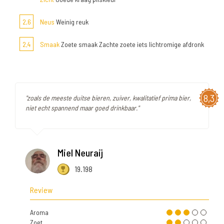
2,6
Neus
Weinig reuk
2,4
Smaak
Zoete smaak Zachte zoete iets lichtromige afdronk
8,3
"zoals de meeste duitse bieren, zuiver, kwalitatief prima bier,
niet echt spannend maar goed drinkbaar."
Miel Neuraij
19.198
Review
Aroma
Zoet