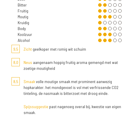
Bitter
Fruitig
Moutig
Kruidig
Body
Koolzuur
Alcohol
9,5
Zicht
geelkoper met romig wit schuim
8,0
Neus
aangenaam hoppig fruitig aroma gemengd met wat
zoetige moutigheid
8,5
Smaak
volle moutige smaak met prominent aanwezig
hopkarakter. het mondgevoel is vol met verfrissende CO2
tinteling, de nasmaak is bitterzoet met droog einde.
Spijssuggestie
past nagenoeg overal bij, kwestie van eigen
smaak.