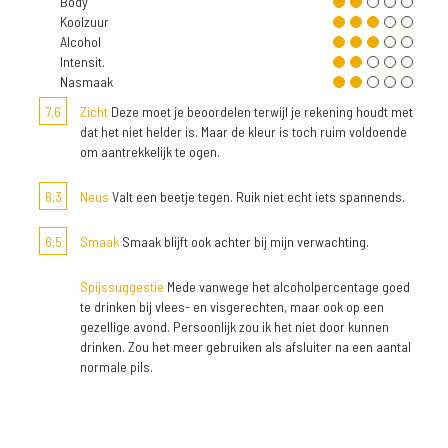
Body
Koolzuur
Alcohol
Intensit.
Nasmaak
7,6
Zicht
Deze moet je beoordelen terwijl je rekening houdt met
dat het niet helder is. Maar de kleur is toch ruim voldoende
om aantrekkelijk te ogen.
6,3
Neus
Valt een beetje tegen. Ruik niet echt iets spannends.
6,5
Smaak
Smaak blijft ook achter bij mijn verwachting.
Spijssuggestie
Mede vanwege het alcoholpercentage goed
te drinken bij vlees- en visgerechten, maar ook op een
gezellige avond. Persoonlijk zou ik het niet door kunnen
drinken. Zou het meer gebruiken als afsluiter na een aantal
normale pils.