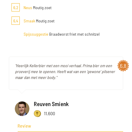
6,2
Neus
Moutig zoet
6,4
Smaak
Moutig zoet
Spijssuggestie
Braadworst friet met schnitzel
6,8
"Heerlijk Kellerbier met een mooi verhaal. Prima bier om een
proeverij mee te openen. Heeft wat van een 'gewone' pilsener
maar dan met meer body."
Reuven Smienk
11.600
Review