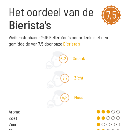
Het oordeel van de
7,5
Bierista's
Weihenstephaner 1516 Kellerbier is beoordeeld met een
gemiddelde van 7,5 door onze
Bierista's
Smaak
6,2
Zicht
7,7
Neus
5,8
Aroma
Zoet
Zuur