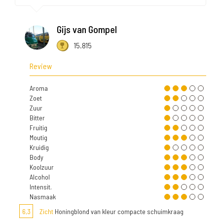
Gijs van Gompel
15.815
Review
Aroma
Zoet
Zuur
Bitter
Fruitig
Moutig
Kruidig
Body
Koolzuur
Alcohol
Intensit.
Nasmaak
6,3
Zicht
Honingblond van kleur compacte schuimkraag