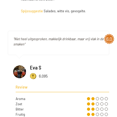
Spijssuggestie
Salades, witte vis, gevogelte.
6,0
"Niet heel uitgesproken, makkelijk drinkbaar, maar vrij vlak in de
smaken"
Eva S
6.095
Review
Aroma
Zoet
Bitter
Fruitig