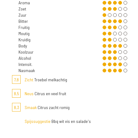
Aroma
Zoet
Zuur
Bitter
Fruitig
Moutig
Kruidig
Body
Koolzuur
Alcohol
Intensit.
Nasmaak
7,8
Zicht
Troebel melkachtig
8,5
Neus
Citrus en veel fruit
8,3
Smaak
Citrus zacht romig
Spijssuggestie
Bbq wit vis en salade's