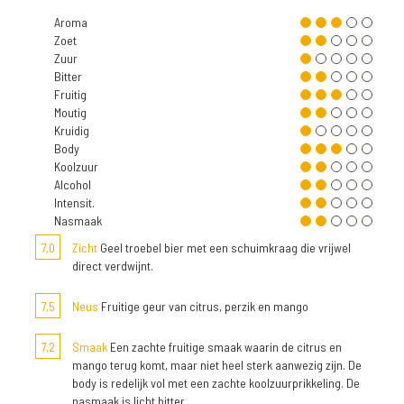
Aroma
Zoet
Zuur
Bitter
Fruitig
Moutig
Kruidig
Body
Koolzuur
Alcohol
Intensit.
Nasmaak
7,0
Zicht
Geel troebel bier met een schuimkraag die vrijwel
direct verdwijnt.
7,5
Neus
Fruitige geur van citrus, perzik en mango
7,2
Smaak
Een zachte fruitige smaak waarin de citrus en
mango terug komt, maar niet heel sterk aanwezig zijn. De
body is redelijk vol met een zachte koolzuurprikkeling. De
nasmaak is licht bitter.