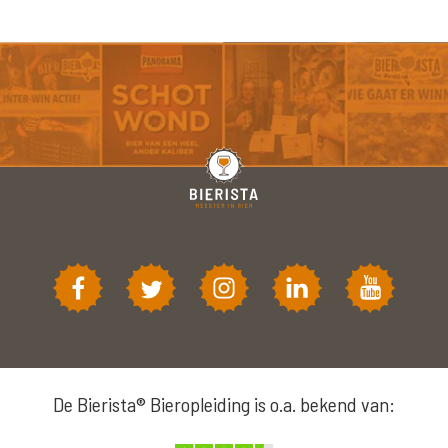
De Bierista® Bieropleiding is o.a. bekend van: