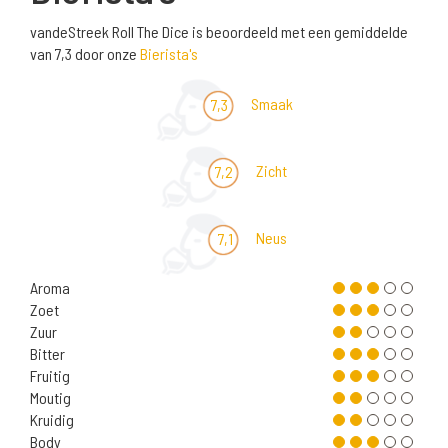
vandeStreek Roll The Dice is beoordeeld met een gemiddelde
van 7,3 door onze
Bierista's
Smaak
7,3
Zicht
7,2
Neus
7,1
Aroma
Zoet
Zuur
Bitter
Fruitig
Moutig
Kruidig
Body