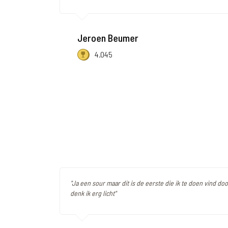
Jeroen Beumer
4.045
"Ja een sour maar dit is de eerste die ik te doen vind do
denk ik erg licht"