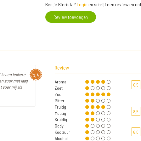
Ben je Bierista?
Login
en schrijf een review en o
Review toevoegen
Review
5,4
t is een lekkere
en zuur met laag
Aroma
6,5
 voor mij als
Zoet
Zuur
Bitter
Fruitig
8,5
Moutig
Kruidig
Body
Koolzuur
6,0
Alcohol