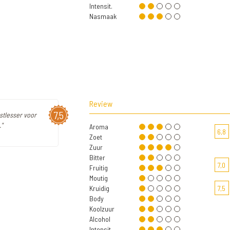
Intensit.
Nasmaak
Review
7,5
rstlesser voor
"
Aroma
6,8
Zoet
Zuur
Bitter
7,0
Fruitig
Moutig
Kruidig
7,5
Body
Koolzuur
Alcohol
Intensit.