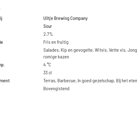
s
j
Uiltje Brewing Company
Sour
2.7%
ie
Fris en fruitig
Salades, Kip en gevogelte, Witvis, Vette vis, Jon
romige kazen
mp.
4 °C
33 cl
oment
Terras, Barbecue, In goed gezelschap, Bij het ete
Bovengistend