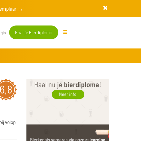
exemplaar →
Haal je Bierdiploma
gin
6,8
bij volop