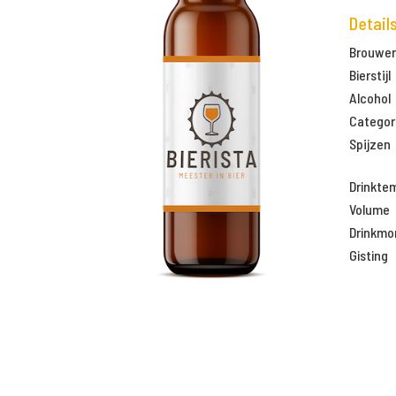
Detail
Brouweri
Bierstijl
Alcohol
Categor
Spijzen
Drinkte
Volume
Drinkm
Gisting