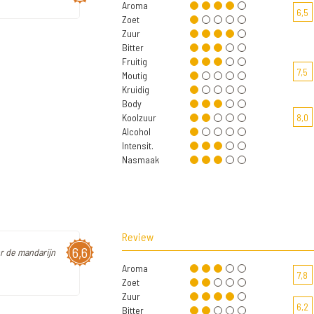
Aroma
6,5
Zoet
Zuur
Bitter
Fruitig
7,5
Moutig
Kruidig
Body
Koolzuur
8,0
Alcohol
Intensit.
Nasmaak
Review
6,6
or de mandarijn
Aroma
7,8
Zoet
Zuur
6,2
Bitter