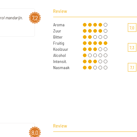
Review
7,2
rol mandarijn.
Aroma
7,0
Zuur
Bitter
Fruitig
7,3
Koolzuur
Alcohol
Intensit.
Nasmaak
7,1
Review
8,0