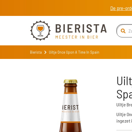
De pre-ord
Bierista
Uiltje Once Upon A Time In Spain
Uil
Spa
Uiltje 
Uiltje On
ingezet 