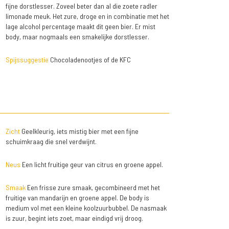
fijne dorstlesser. Zoveel beter dan al die zoete radler
limonade meuk. Het zure, droge en in combinatie met het
lage alcohol percentage maakt dit geen bier. Er mist
body, maar nogmaals een smakelijke dorstlesser.
Spijssuggestie
Chocoladenootjes of de KFC
Zicht
Geelkleurig, iets mistig bier met een fijne
schuimkraag die snel verdwijnt.
Neus
Een licht fruitige geur van citrus en groene appel.
Smaak
Een frisse zure smaak, gecombineerd met het
fruitige van mandarijn en groene appel. De body is
medium vol met een kleine koolzuurbubbel. De nasmaak
is zuur, begint iets zoet, maar eindigd vrij droog.