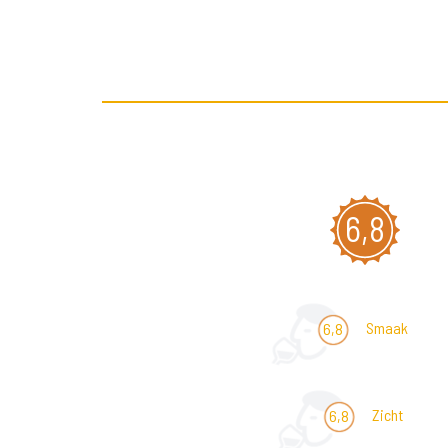
6,8
Smaak
6,8
Zicht
6,8