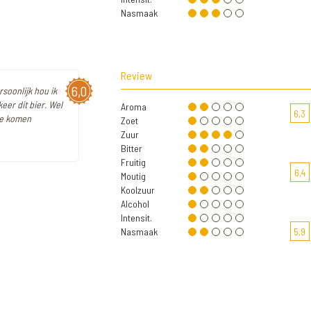
Nasmaak
Review
6,0
rsoonlijk hou ik
keer dit bier. Wel
Aroma
6,3
ze komen
Zoet
Zuur
Bitter
Fruitig
6,4
Moutig
Koolzuur
Alcohol
Intensit.
Nasmaak
5,9