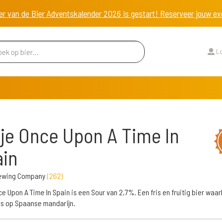
er van de Bier Adventskalender 2026 is gestart! Reserveer jouw 
Lo
tje Once Upon A Time In
in
Brewing Company
(
262
)
ce Upon A Time In Spain is een Sour van 2,7%. Een fris en fruitig bier waar
is op Spaanse mandarijn.