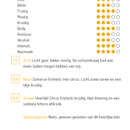
Bitter
Fruitig
Moutig
Kruidig
Body
Koolzuur
Alcohol
Intensit.
Nasmaak
7,5
Zicht
Licht geel, lekker mistig. De schuimkraag had wat
meer ballen mogen hebben van mij.
8,0
Neus
Zomerse frisheid, met citrus. Licht zoete tarwe en een
tikje kruidig.
8,0
Smaak
Heerlijk! Citrus frisheid, kruidig, tikje bloemig en een
subtiele bittere afdronk.
Spijssuggestie
Niets, gewoon genieten van dit heerlijke bier.