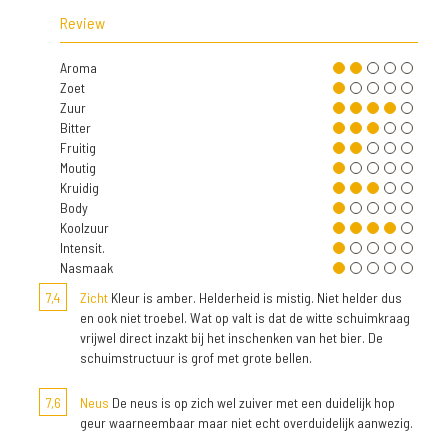
Review
Aroma
Zoet
Zuur
Bitter
Fruitig
Moutig
Kruidig
Body
Koolzuur
Intensit.
Nasmaak
7,4
Zicht
Kleur is amber. Helderheid is mistig. Niet helder dus
en ook niet troebel. Wat op valt is dat de witte schuimkraag
vrijwel direct inzakt bij het inschenken van het bier. De
schuimstructuur is grof met grote bellen.
7,6
Neus
De neus is op zich wel zuiver met een duidelijk hop
geur waarneembaar maar niet echt overduidelijk aanwezig.