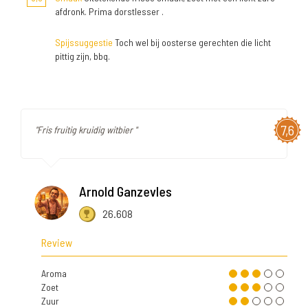
afdronk. Prima dorstlesser .
Spijssuggestie
Toch wel bij oosterse gerechten die licht
pittig zijn, bbq.
7,6
"Fris fruitig kruidig witbier "
Arnold Ganzevles
26.608
Review
Aroma
Zoet
Zuur