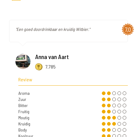
7,0
"Een goed doordrinkbaar en kruidig Witbier."
Anna van Aart
7.785
Review
Aroma
Zuur
Bitter
Fruitig
Moutig
Kruidig
Body
Koolzuur