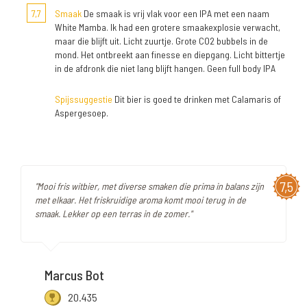
7,7
Smaak
De smaak is vrij vlak voor een IPA met een naam
White Mamba. Ik had een grotere smaakexplosie verwacht,
maar die blijft uit. Licht zuurtje. Grote CO2 bubbels in de
mond. Het ontbreekt aan finesse en diepgang. Licht bittertje
in de afdronk die niet lang blijft hangen. Geen full body IPA
Spijssuggestie
Dit bier is goed te drinken met Calamaris of
Aspergesoep.
7,5
"Mooi fris witbier, met diverse smaken die prima in balans zijn
met elkaar. Het friskruidige aroma komt mooi terug in de
smaak. Lekker op een terras in de zomer."
Marcus Bot
20.435