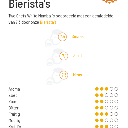
Bierista's
Two Chefs White Mamba is beoordeeld met een gemiddelde
van 7,3 door onze
Bierista's
Smaak
7,4
Zicht
7,1
Neus
7,3
Aroma
Zoet
Zuur
Bitter
Fruitig
Moutig
Kruidig