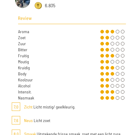
6.835
Review
Aroma
Zoet
Zuur
Bitter
Fruitig
Moutig
Kruidig
Body
Koolzuur
Alcohol
Intensit.
Nasmaak
7,0
Zicht
Licht mistig/ geelkleurig.
7,6
Neus
Licht zoet
8,0
Smaak
Uitstekende frisse smaak, zoet met een licht zure