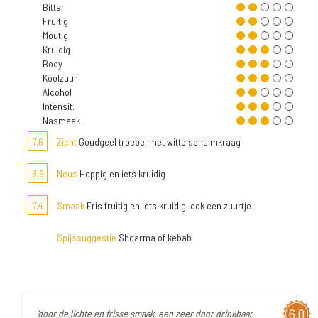
Bitter
Fruitig
Moutig
Kruidig
Body
Koolzuur
Alcohol
Intensit.
Nasmaak
7,6
Zicht
Goudgeel troebel met witte schuimkraag
6,9
Neus
Hoppig en iets kruidig
7,4
Smaak
Fris fruitig en iets kruidig, ook een zuurtje
Spijssuggestie
Shoarma of kebab
6,0
"door de lichte en frisse smaak, een zeer door drinkbaar