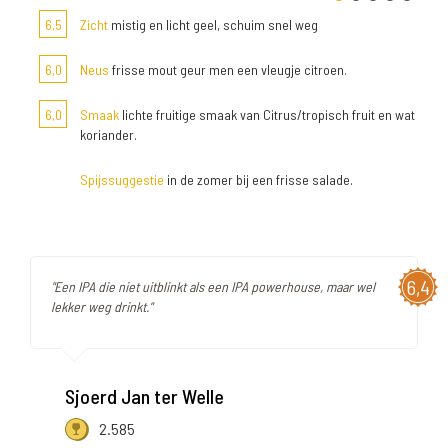
6,5
Zicht
mistig en licht geel, schuim snel weg
6,0
Neus
frisse mout geur men een vleugje citroen.
6,0
Smaak
lichte fruitige smaak van Citrus/tropisch fruit en wat
koriander.
Spijssuggestie
in de zomer bij een frisse salade.
6,4
"Een IPA die niet uitblinkt als een IPA powerhouse, maar wel
lekker weg drinkt."
Sjoerd Jan ter Welle
2.585