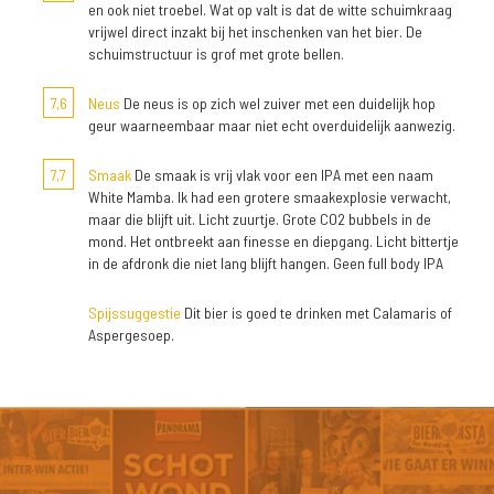
en ook niet troebel. Wat op valt is dat de witte schuimkraag
vrijwel direct inzakt bij het inschenken van het bier. De
schuimstructuur is grof met grote bellen.
7,6
Neus
De neus is op zich wel zuiver met een duidelijk hop
geur waarneembaar maar niet echt overduidelijk aanwezig.
7,7
Smaak
De smaak is vrij vlak voor een IPA met een naam
White Mamba. Ik had een grotere smaakexplosie verwacht,
maar die blijft uit. Licht zuurtje. Grote CO2 bubbels in de
mond. Het ontbreekt aan finesse en diepgang. Licht bittertje
in de afdronk die niet lang blijft hangen. Geen full body IPA
Spijssuggestie
Dit bier is goed te drinken met Calamaris of
Aspergesoep.