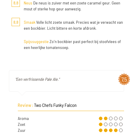
8,8
Neus
De neus is zuiver met een zoete caramel geur. Geen
mout of sterke hop geur aanwezig.
8,8
Smaak
Volle licht zoete smaak. Precies wat je verwacht van
een bockbier. Licht bittere en korte afdronk.
Spijssuggestie
Zo'n bockbier past perfect bij stoofvlees of
een heerlijke tomatensoep.
7,5
"Een verfrissende Pale Ale."
Review :
Two Chefs Funky Falcon
Aroma
Zoet
Zuur