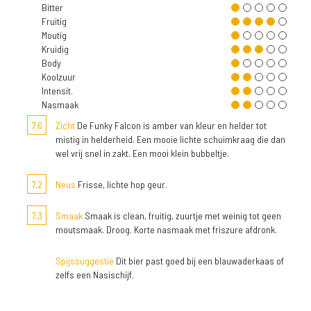
Bitter
Fruitig
Moutig
Kruidig
Body
Koolzuur
Intensit.
Nasmaak
7,6
Zicht
De Funky Falcon is amber van kleur en helder tot
mistig in helderheid. Een mooie lichte schuimkraag die dan
wel vrij snel in zakt. Een mooi klein bubbeltje.
7,2
Neus
Frisse, lichte hop geur.
7,3
Smaak
Smaak is clean, fruitig, zuurtje met weinig tot geen
moutsmaak. Droog. Korte nasmaak met friszure afdronk.
Spijssuggestie
Dit bier past goed bij een blauwaderkaas of
zelfs een Nasischijf.