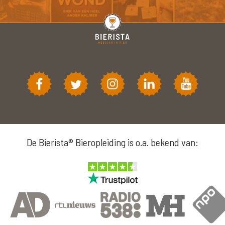
De Bierista® Bieropleiding is o.a. bekend van: