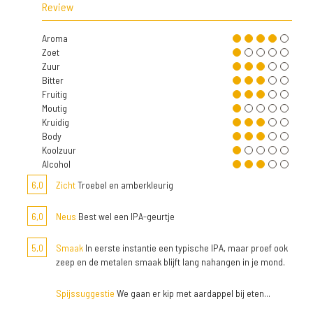
Review
Aroma
Zoet
Zuur
Bitter
Fruitig
Moutig
Kruidig
Body
Koolzuur
Alcohol
6,0
Zicht
Troebel en amberkleurig
6,0
Neus
Best wel een IPA-geurtje
5,0
Smaak
In eerste instantie een typische IPA, maar proef ook
zeep en de metalen smaak blijft lang nahangen in je mond.
Spijssuggestie
We gaan er kip met aardappel bij eten...