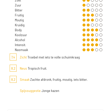
Zoet
Zuur
Bitter
Fruitig
Moutig
Kruidig
Body
Koolzuur
Alcohol
Intensit.
Nasmaak
7,4
Zicht
Troebel met iets te volle schuimkraag
8,2
Neus
Tropisch fruit.
8,2
Smaak
Zachte afdronk, fruitig, moutig, iets bitter.
Spijssuggestie
Jonge kazen