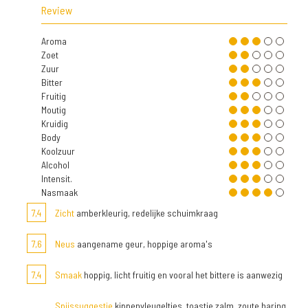
Review
Aroma
Zoet
Zuur
Bitter
Fruitig
Moutig
Kruidig
Body
Koolzuur
Alcohol
Intensit.
Nasmaak
7,4
Zicht
amberkleurig, redelijke schuimkraag
7,6
Neus
aangename geur, hoppige aroma's
7,4
Smaak
hoppig, licht fruitig en vooral het bittere is aanwezig
Spijssuggestie
kippenvleugeltjes, toastje zalm, zoute haring