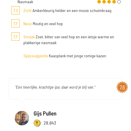
Nasmaak
7,3
Zicht
Amberkleurig helder en een mooie schuimkraag
7,7
Neus
Moutig en veel hop
7,7
Smaak
Zoet, bitter van veel hop en een ietsje warme en
plakkerige nasmaak
Spijssuggestie
Kaasplank met jonge romige kazen
7,6
"Een heerlijke, krachtige ipa; daar word je blij van."
Gijs Pullen
28.843