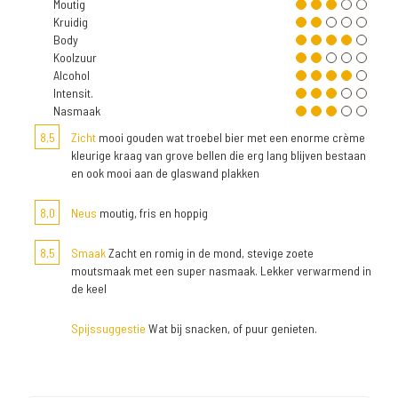
Moutig
Kruidig
Body
Koolzuur
Alcohol
Intensit.
Nasmaak
8,5
Zicht
mooi gouden wat troebel bier met een enorme crème
kleurige kraag van grove bellen die erg lang blijven bestaan
en ook mooi aan de glaswand plakken
8,0
Neus
moutig, fris en hoppig
8,5
Smaak
Zacht en romig in de mond, stevige zoete
moutsmaak met een super nasmaak. Lekker verwarmend in
de keel
Spijssuggestie
Wat bij snacken, of puur genieten.