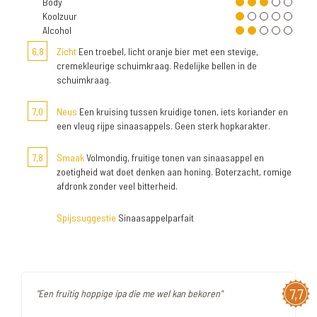
Body
Koolzuur
Alcohol
6,8
Zicht
Een troebel, licht oranje bier met een stevige,
cremekleurige schuimkraag. Redelijke bellen in de
schuimkraag.
7,0
Neus
Een kruising tussen kruidige tonen, iets koriander en
een vleug rijpe sinaasappels. Geen sterk hopkarakter.
7,8
Smaak
Volmondig, fruitige tonen van sinaasappel en
zoetigheid wat doet denken aan honing. Boterzacht, romige
afdronk zonder veel bitterheid.
Spijssuggestie
Sinaasappelparfait
7,7
"Een fruitig hoppige ipa die me wel kan bekoren"