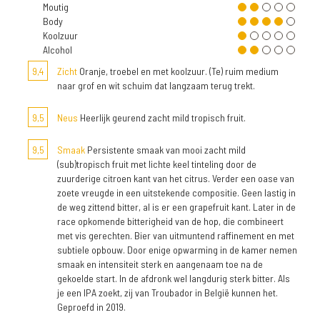
Moutig
Body
Koolzuur
Alcohol
9,4
Zicht
Oranje, troebel en met koolzuur. (Te) ruim medium
naar grof en wit schuim dat langzaam terug trekt.
9,5
Neus
Heerlijk geurend zacht mild tropisch fruit.
9,5
Smaak
Persistente smaak van mooi zacht mild
(sub)tropisch fruit met lichte keel tinteling door de
zuurderige citroen kant van het citrus. Verder een oase van
zoete vreugde in een uitstekende compositie. Geen lastig in
de weg zittend bitter, al is er een grapefruit kant. Later in de
race opkomende bitterigheid van de hop, die combineert
met vis gerechten. Bier van uitmuntend raffinement en met
subtiele opbouw. Door enige opwarming in de kamer nemen
smaak en intensiteit sterk en aangenaam toe na de
gekoelde start. In de afdronk wel langdurig sterk bitter. Als
je een IPA zoekt, zij van Troubador in België kunnen het.
Geproefd in 2019.