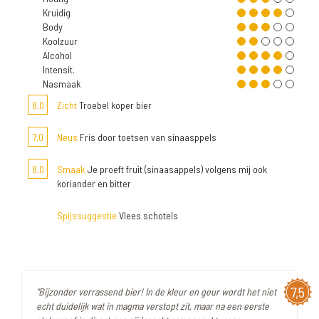
Kruidig
Body
Koolzuur
Alcohol
Intensit.
Nasmaak
8,0
Zicht
Troebel koper bier
7,0
Neus
Fris door toetsen van sinaasppels
8,0
Smaak
Je proeft fruit (sinaasappels) volgens mij ook
koriander en bitter
Spijssuggestie
Vlees schotels
7,5
"Bijzonder verrassend bier! In de kleur en geur wordt het niet
echt duidelijk wat in magma verstopt zit, maar na een eerste