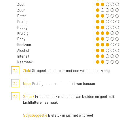
Zoet
Zuur
Bitter
Fruitig
Moutig
Kruidig
Body
Koolzuur
Alcohol
Intensit.
Nasmaak
7,0
Zicht
Strogeel, helder bier met een volle schuimkraag
7,0
Neus
Kruidige neus met een hint van banaan
7,3
Smaak
Frisse smaak met tonen van kruiden en geel fruit.
Lichtbittere nasmaak
Spijssuggestie
Biefstuk in jus met witbrood