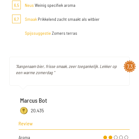
6,5
Neus
Weinig specifiek aroma
6,7
Smaak
Prikkelend zacht smaakt als witbier
Spijssuggestie
Zomers terras
7,3
"Aangenaam bier, frisse smaak, zeer toegankelijk. Lekker op
een warme zomerdag "
Marcus Bot
20.435
Review
Aroma