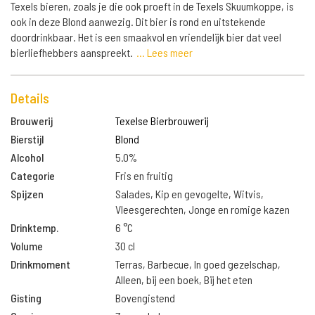
Texels bieren, zoals je die ook proeft in de Texels Skuumkoppe, is
ook in deze Blond aanwezig. Dit bier is rond en uitstekende
doordrinkbaar. Het is een smaakvol en vriendelijk bier dat veel
bierliefhebbers aanspreekt.
... Lees meer
Details
Brouwerij
Texelse Bierbrouwerij
Bierstijl
Blond
Alcohol
5.0%
Categorie
Fris en fruitig
Spijzen
Salades, Kip en gevogelte, Witvis,
Vleesgerechten, Jonge en romige kazen
Drinktemp.
6 °C
Volume
30 cl
Drinkmoment
Terras, Barbecue, In goed gezelschap,
Alleen, bij een boek, Bij het eten
Gisting
Bovengistend