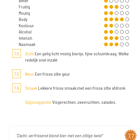
Bitter
Fruitig
Moutig
Body
Koolzuur
Alcohol
Intensit.
Nasmaak
7,5
Zicht
Een gelig licht mistig biertje, fijne schuimkraag. Welke
redelijk snel inzakt
7,5
Neus
Een frisse zilte geur
7,6
Smaak
Lekkere frisse smaak,met een frisse zilte afdronk
Spijssuggestie
Visgerechten, zeevruchten, salades.
7,7
"Zacht, verfrissend blond bier met een ziltige twist"