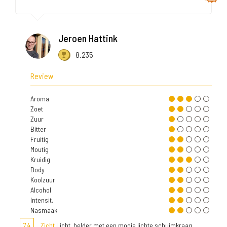
Jeroen Hattink
8.235
Review
Aroma
Zoet
Zuur
Bitter
Fruitig
Moutig
Kruidig
Body
Koolzuur
Alcohol
Intensit.
Nasmaak
7,4
Zicht
Licht, helder met een mooie lichte schuimkraag