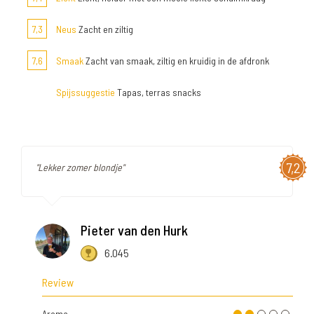
7,3
Neus
Zacht en ziltig
7,6
Smaak
Zacht van smaak, ziltig en kruidig in de afdronk
Spijssuggestie
Tapas, terras snacks
7,2
"Lekker zomer blondje"
Pieter van den Hurk
6.045
Review
Aroma