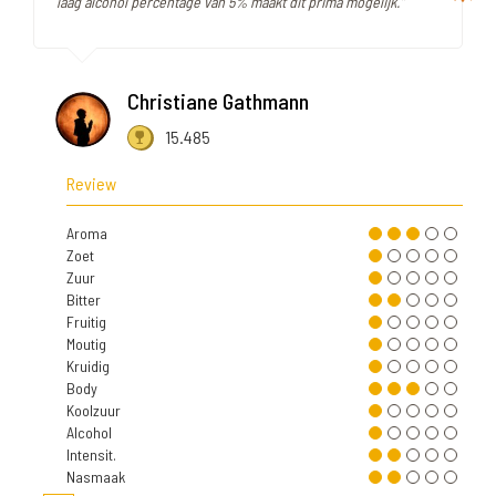
laag alcohol percentage van 5% maakt dit prima mogelijk."
Christiane Gathmann
15.485
Review
Aroma
Zoet
Zuur
Bitter
Fruitig
Moutig
Kruidig
Body
Koolzuur
Alcohol
Intensit.
Nasmaak