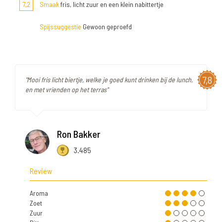
7,2
Smaak
fris, licht zuur en een klein nabittertje
Spijssuggestie
Gewoon geproefd
7,8
"Mooi fris licht biertje, welke je goed kunt drinken bij de lunch,
en met vrienden op het terras"
Ron Bakker
3.485
Review
Aroma
Zoet
Zuur