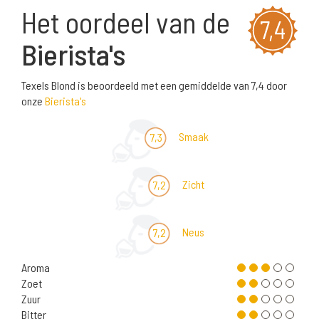
Het oordeel van de
7,4
Bierista's
Texels Blond is beoordeeld met een gemiddelde van 7,4 door
onze
Bierista's
Smaak
7,3
Zicht
7,2
Neus
7,2
Aroma
Zoet
Zuur
Bitter