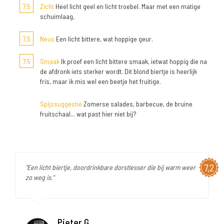
7,5
Zicht
Heel licht geel en licht troebel. Maar met een matige
schuimlaag,
7,5
Neus
Een licht bittere, wat hoppige geur.
7,5
Smaak
Ik proef een licht bittere smaak, ietwat hoppig die na
de afdronk iets sterker wordt. Dit blond biertje is heerlijk
fris, maar ik mis wel een beetje het fruitige.
Spijssuggestie
Zomerse salades, barbecue, de bruine
fruitschaal... wat past hier niet bij?
7,2
"Een licht biertje, doordrinkbare dorstlesser die bij warm weer
zo weg is."
Pieter G