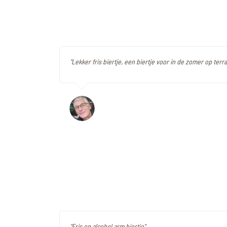
"Lekker fris biertje, een biertje voor in de zomer op terra
"Fris en alcohol arm biertje"