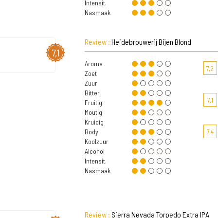
Intensit.
Nasmaak
Review :
Heidebrouwerij Bijen Blond
7,1
Aroma
7,2
Zoet
Zuur
Bitter
7,1
Fruitig
Moutig
Kruidig
Body
7,4
Koolzuur
Alcohol
Intensit.
Nasmaak
Review :
Sierra Nevada Torpedo Extra IPA