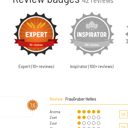
Expert (10+ reviews)
Inspirator (100+ reviews)
Review :
FrauGruber Helles
7,6
Aroma
7,5
Zoet
Zuur
7,6