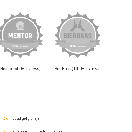
Mentor (500+ reviews)
BierBaas (1000+ reviews)
Zicht
Goud gelig pilsje
Neus
Een geurige citrusfruitige geur