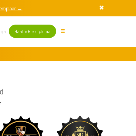
exemplaar →
Haal je Bierdiploma
gin
nd
n