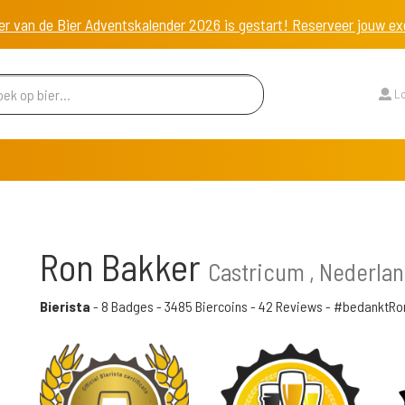
er van de Bier Adventskalender 2026 is gestart! Reserveer jouw 
Lo
Ron Bakker
Castricum , Nederla
Bierista
-
8 Badges
-
3485 Biercoins
-
42 Reviews
- #bedanktRo