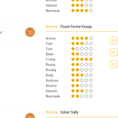
Intensit.
Nasmaak
Review :
Floem Ferme Knaap
7,0
s."
Aroma
7,2
Zoet
Zuur
7,2
Bitter
Fruitig
Moutig
7,3
Kruidig
Body
Koolzuur
Alcohol
Intensit.
Nasmaak
Review :
Sober Sally
7,0