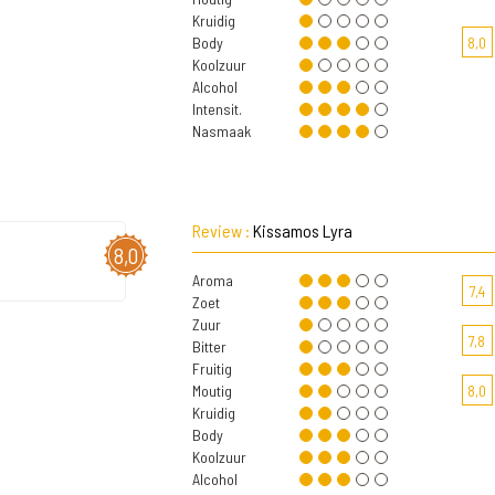
Kruidig
Body
8,0
Koolzuur
Alcohol
Intensit.
Nasmaak
Review :
Kissamos Lyra
8,0
Aroma
7,4
Zoet
Zuur
7,8
Bitter
Fruitig
Moutig
8,0
Kruidig
Body
Koolzuur
Alcohol