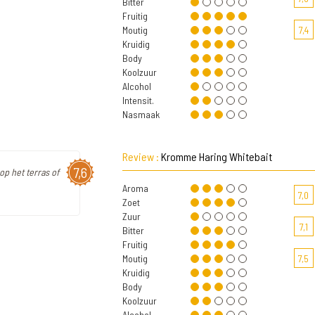
Bitter
Fruitig
Moutig
7,4
Kruidig
Body
Koolzuur
Alcohol
Intensit.
Nasmaak
Review :
Kromme Haring Whitebait
7,6
op het terras of
Aroma
7,0
Zoet
Zuur
7,1
Bitter
Fruitig
Moutig
7,5
Kruidig
Body
Koolzuur
Alcohol