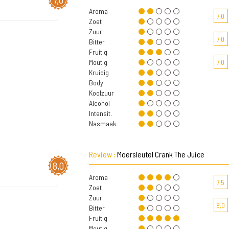
Aroma
7,0
Zoet
Zuur
7,0
Bitter
Fruitig
Moutig
7,0
Kruidig
Body
Koolzuur
Alcohol
Intensit.
Nasmaak
Review :
Moersleutel Crank The Juice
8,0
Aroma
7,5
Zoet
Zuur
8,0
Bitter
Fruitig
Moutig