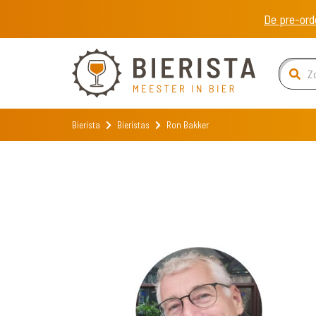
De pre-ord
Bierista
Bieristas
Ron Bakker