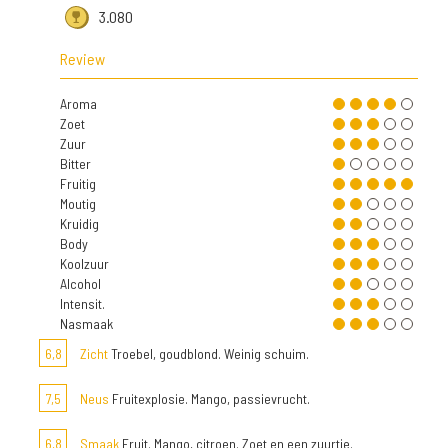
3.080
Review
Aroma
Zoet
Zuur
Bitter
Fruitig
Moutig
Kruidig
Body
Koolzuur
Alcohol
Intensit.
Nasmaak
6,8
Zicht
Troebel, goudblond. Weinig schuim.
7,5
Neus
Fruitexplosie. Mango, passievrucht.
6,8
Smaak
Fruit. Mango, citroen. Zoet en een zuurtje.