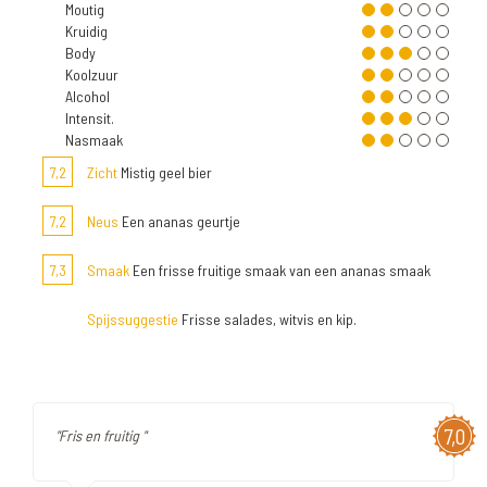
Moutig
Kruidig
Body
Koolzuur
Alcohol
Intensit.
Nasmaak
7,2
Zicht
Mistig geel bier
7,2
Neus
Een ananas geurtje
7,3
Smaak
Een frisse fruitige smaak van een ananas smaak
Spijssuggestie
Frisse salades, witvis en kip.
7,0
"Fris en fruitig "