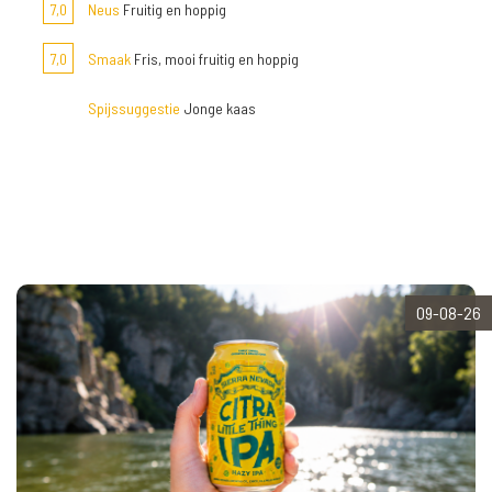
7,0
Neus
Fruitig en hoppig
7,0
Smaak
Fris, mooi fruitig en hoppig
Spijssuggestie
Jonge kaas
09-08-26