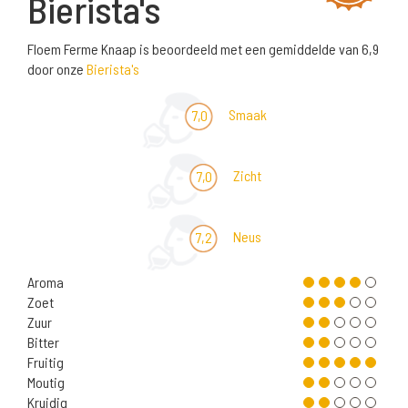
Bierista's
Floem Ferme Knaap is beoordeeld met een gemiddelde van 6,9
door onze
Bierista's
Smaak
7,0
Zicht
7,0
Neus
7,2
Aroma
Zoet
Zuur
Bitter
Fruitig
Moutig
Kruidig