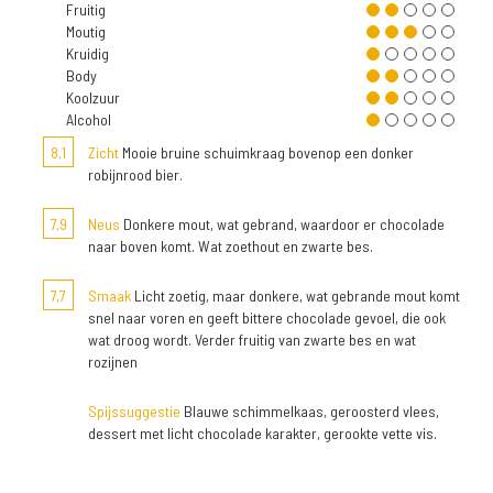
Fruitig
Moutig
Kruidig
Body
Koolzuur
Alcohol
8,1
Zicht
Mooie bruine schuimkraag bovenop een donker
robijnrood bier.
7,9
Neus
Donkere mout, wat gebrand, waardoor er chocolade
naar boven komt. Wat zoethout en zwarte bes.
7,7
Smaak
Licht zoetig, maar donkere, wat gebrande mout komt
snel naar voren en geeft bittere chocolade gevoel, die ook
wat droog wordt. Verder fruitig van zwarte bes en wat
rozijnen
Spijssuggestie
Blauwe schimmelkaas, geroosterd vlees,
dessert met licht chocolade karakter, gerookte vette vis.