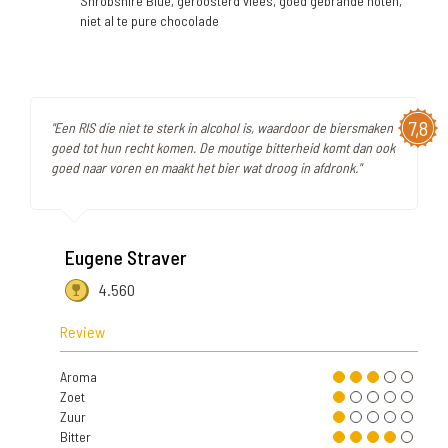
Shrobshire Blue, geroosterd vlees, goed gebrande noten,
niet al te pure chocolade
7,8
"Een RIS die niet te sterk in alcohol is, waardoor de biersmaken
goed tot hun recht komen. De moutige bitterheid komt dan ook
goed naar voren en maakt het bier wat droog in afdronk."
Eugene Straver
4.560
Review
Aroma
Zoet
Zuur
Bitter