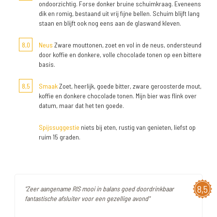
ondoorzichtig. Forse donker bruine schuimkraag. Eveneens
dik en romig, bestaand uit vrij fijne bellen. Schuim blijft lang
staan en blijft ook nog eens aan de glaswand kleven.
8,0
Neus
Zware mouttonen, zoet en vol in de neus, ondersteund
door koffie en donkere, volle chocolade tonen op een bittere
basis.
8,5
Smaak
Zoet, heerlijk, goede bitter, zware geroosterde mout,
koffie en donkere chocolade tonen. Mijn bier was flink over
datum, maar dat het ten goede.
Spijssuggestie
niets bij eten, rustig van genieten, liefst op
ruim 15 graden.
8,5
"Zeer aangename RIS mooi in balans goed doordrinkbaar
fantastische afsluiter voor een gezellige avond"