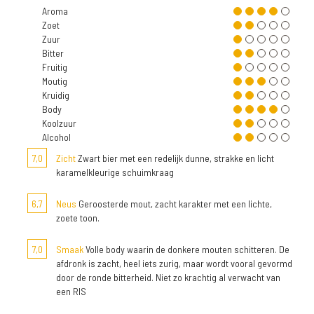
Aroma
Zoet
Zuur
Bitter
Fruitig
Moutig
Kruidig
Body
Koolzuur
Alcohol
7,0
Zicht
Zwart bier met een redelijk dunne, strakke en licht
karamelkleurige schuimkraag
6,7
Neus
Geroosterde mout, zacht karakter met een lichte,
zoete toon.
7,0
Smaak
Volle body waarin de donkere mouten schitteren. De
afdronk is zacht, heel iets zurig, maar wordt vooral gevormd
door de ronde bitterheid. Niet zo krachtig al verwacht van
een RIS