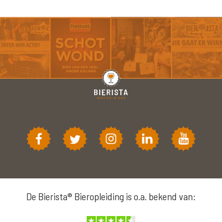
De Bierista® Bieropleiding is o.a. bekend van: