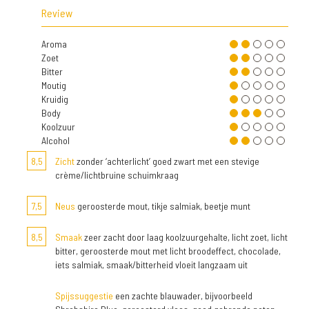
Review
Aroma
Zoet
Bitter
Moutig
Kruidig
Body
Koolzuur
Alcohol
8,5
Zicht
zonder ‘achterlicht’ goed zwart met een stevige
crème/lichtbruine schuimkraag
7,5
Neus
geroosterde mout, tikje salmiak, beetje munt
8,5
Smaak
zeer zacht door laag koolzuurgehalte, licht zoet, licht
bitter, geroosterde mout met licht broodeffect, chocolade,
iets salmiak, smaak/bitterheid vloeit langzaam uit
Spijssuggestie
een zachte blauwader, bijvoorbeeld