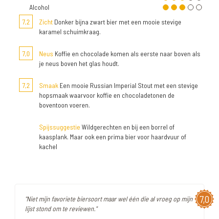
Alcohol
7,2
Zicht
Donker bijna zwart bier met een mooie stevige
karamel schuimkraag.
7,0
Neus
Koffie en chocolade komen als eerste naar boven als
je neus boven het glas houdt.
7,2
Smaak
Een mooie Russian Imperial Stout met een stevige
hopsmaak waarvoor koffie en chocoladetonen de
boventoon voeren.
Spijssuggestie
Wildgerechten en bij een borrel of
kaasplank. Maar ook een prima bier voor haardvuur of
kachel
7,0
"Niet mijn favoriete biersoort maar wel één die al vroeg op mijn
lijst stond om te reviewen."