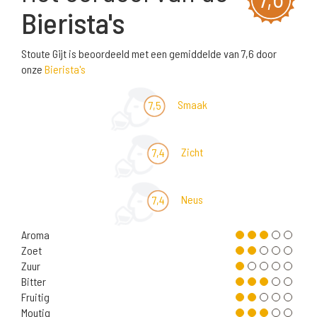
Bierista's
Stoute Gijt is beoordeeld met een gemiddelde van 7,6 door
onze
Bierista's
Smaak
7,5
Zicht
7,4
Neus
7,4
Aroma
Zoet
Zuur
Bitter
Fruitig
Moutig