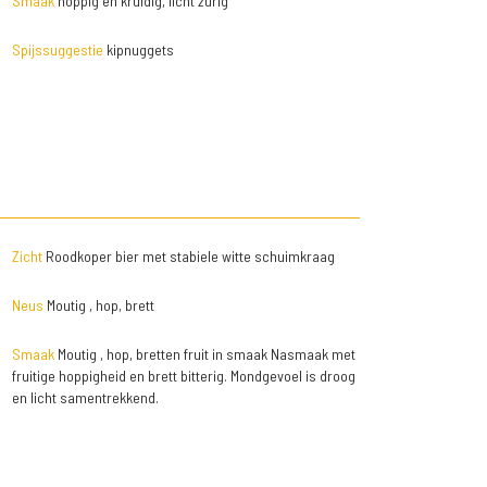
Smaak
hoppig en kruidig, licht zurig
Spijssuggestie
kipnuggets
Zicht
Roodkoper bier met stabiele witte schuimkraag
Neus
Moutig , hop, brett
Smaak
Moutig , hop, bretten fruit in smaak Nasmaak met
fruitige hoppigheid en brett bitterig. Mondgevoel is droog
en licht samentrekkend.