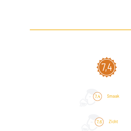
7,4
Smaak
7,4
Zicht
7,6