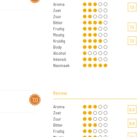
Aroma
7,0
Zoet
Zuur
Bitter
7,5
Fruitig
Moutig
Kruidig
7,0
Body
Alcohol
Intensit.
Nasmaak
Review
7,0
Aroma
6,9
Zoet
Zuur
6,8
Bitter
Fruitig