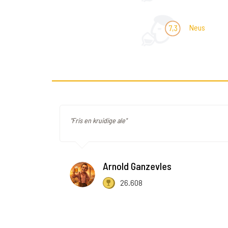
Neus
7,3
"Fris en kruidige ale"
Arnold Ganzevles
26.608