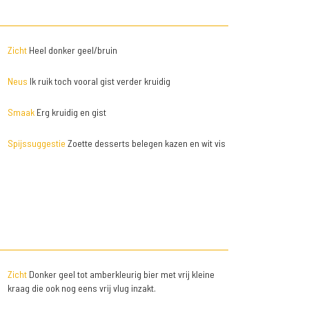
Zicht
Heel donker geel/bruin
Neus
Ik ruik toch vooral gist verder kruidig
Smaak
Erg kruidig en gist
Spijssuggestie
Zoette desserts belegen kazen en wit vis
Zicht
Donker geel tot amberkleurig bier met vrij kleine
kraag die ook nog eens vrij vlug inzakt.