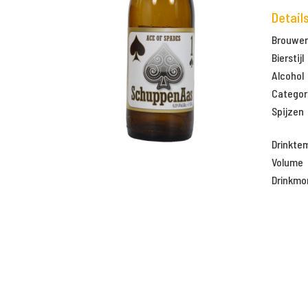
Detail
Brouweri
Bierstijl
Alcohol
Categor
Spijzen
Drinkte
Volume
Drinkm