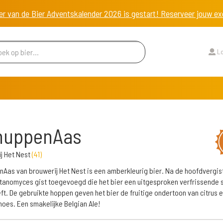
er van de Bier Adventskalender 2026 is gestart! Reserveer jouw 
Lo
huppenAas
j Het Nest
(
41
)
Aas van brouwerij Het Nest is een amberkleurig bier. Na de hoofdvergist
tanomyces gist toegevoegd die het bier een uitgesproken verfrissende
ft. De gebruikte hoppen geven het bier de fruitige ondertoon van citrus 
es. Een smakelijke Belgian Ale!