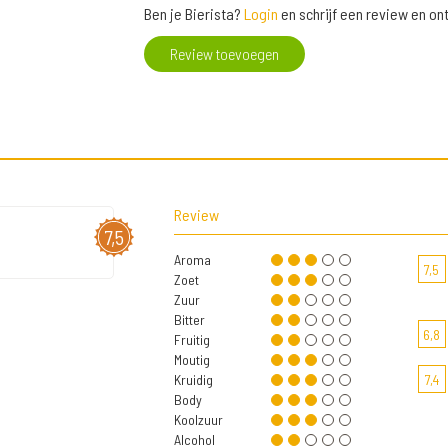
Ben je Bierista?
Login
en schrijf een review en o
Review toevoegen
Review
7,5
Aroma
7,5
Zoet
Zuur
Bitter
6,8
Fruitig
Moutig
Kruidig
7,4
Body
Koolzuur
Alcohol