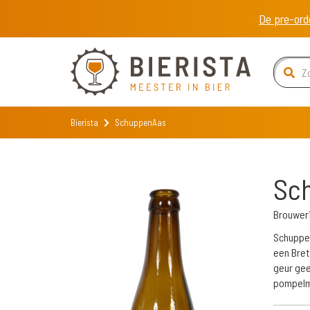
De pre-ord
Bierista
SchuppenAas
Sc
Brouweri
Schuppen
een Bret
geur gee
pompelmo