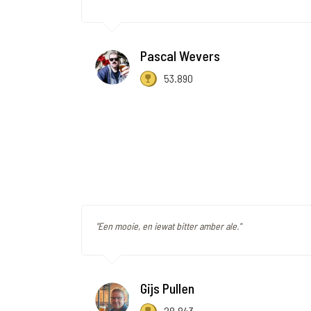
Pascal Wevers
53.890
"Een mooie, en iewat bitter amber ale."
Gijs Pullen
28.843