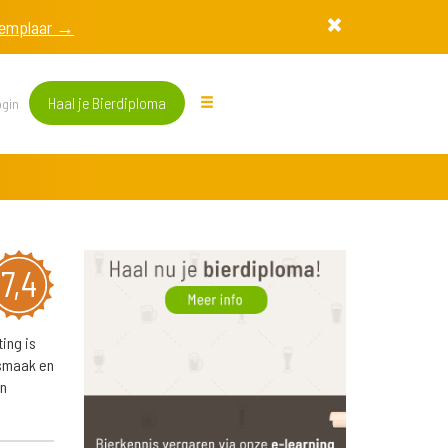
exemplaar →
Haal je Bierdiploma
gin
7,4
ing is
 smaak en
en