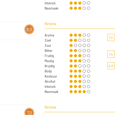
Intensit.
Nasmaak
Review
8,0
Aroma
7,0
Zoet
Zuur
Bitter
7,4
Fruitig
Moutig
Kruidig
6,9
Body
Koolzuur
Alcohol
Intensit.
Nasmaak
Review
7,0