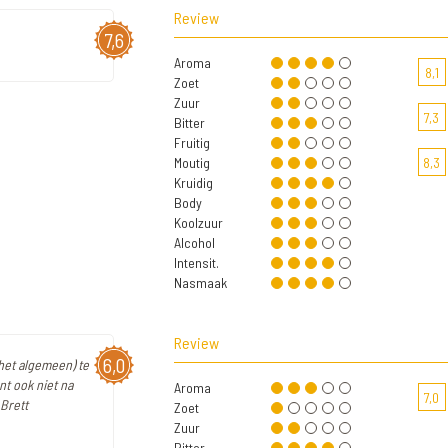
Review
7,6
Aroma
8,1
Zoet
Zuur
7,3
Bitter
Fruitig
Moutig
8,3
Kruidig
Body
Koolzuur
Alcohol
Intensit.
Nasmaak
Review
6,0
 het algemeen) te
nt ook niet na
Aroma
7,0
 Brett
Zoet
Zuur
Bitter