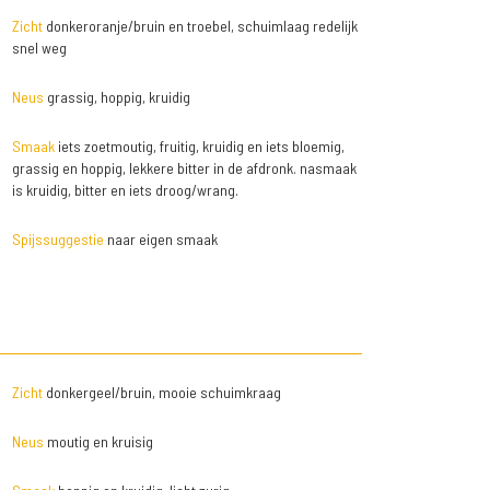
Zicht
donkeroranje/bruin en troebel, schuimlaag redelijk
snel weg
Neus
grassig, hoppig, kruidig
Smaak
iets zoetmoutig, fruitig, kruidig en iets bloemig,
grassig en hoppig, lekkere bitter in de afdronk. nasmaak
is kruidig, bitter en iets droog/wrang.
Spijssuggestie
naar eigen smaak
Zicht
donkergeel/bruin, mooie schuimkraag
Neus
moutig en kruisig