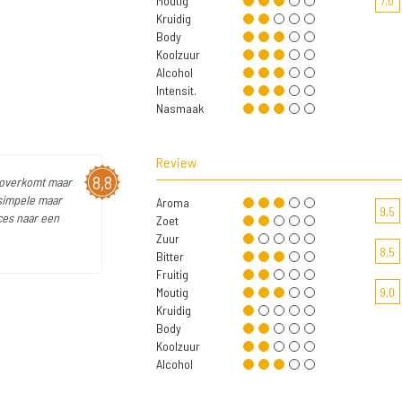
Moutig
7,0
Kruidig
Body
Koolzuur
Alcohol
Intensit.
Nasmaak
Review
8,8
g overkomt maar
 simpele maar
Aroma
9,5
ces naar een
Zoet
Zuur
8,5
Bitter
Fruitig
Moutig
9,0
Kruidig
Body
Koolzuur
Alcohol