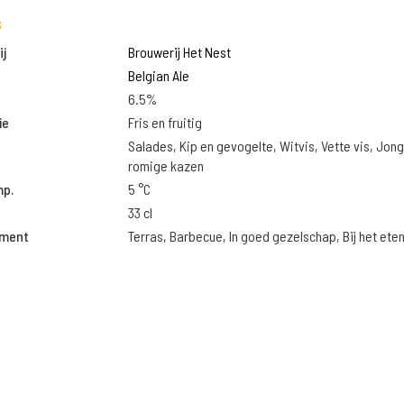
s
j
Brouwerij Het Nest
Belgian Ale
6.5%
ie
Fris en fruitig
Salades, Kip en gevogelte, Witvis, Vette vis, Jon
romige kazen
mp.
5 °C
33 cl
oment
Terras, Barbecue, In goed gezelschap, Bij het ete