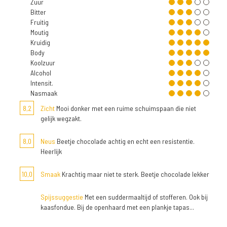
Zuur
Bitter
Fruitig
Moutig
Kruidig
Body
Koolzuur
Alcohol
Intensit.
Nasmaak
8,2
Zicht
Mooi donker met een ruime schuimspaan die niet
gelijk wegzakt.
8,0
Neus
Beetje chocolade achtig en echt een resistentie.
Heerlijk
10,0
Smaak
Krachtig maar niet te sterk. Beetje chocolade lekker
Spijssuggestie
Met een suddermaaltijd of stofferen. Ook bij
kaasfondue. Bij de openhaard met een plankje tapas...