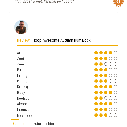
8,6
"Rum proef ik niet. Karamel en hoppig"
Review :
Hoop Awesome Autumn Rum Bock
Aroma
Zoet
Zuur
Bitter
Fruitig
Moutig
Kruidig
Body
Koolzuur
Alcohol
Intensit.
Nasmaak
8,2
Zicht
Bruinrood biertje