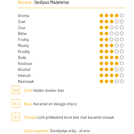
Review :
Oedipus Madeleine
Aroma
Zoet
Zuur
Bitter
Fruitig
Moutig
Kruidig
Body
Koolzuur
Alcohol
Intensit.
Nasmaak
9,6
Zicht
Helder donker bier
6,1
Neus
Karamel en vleugje choco
6,1
Smaak
Licht prikkelend bock bier met karamel smaak
Spijssuggestie
Stoofpotje erbij... of erin