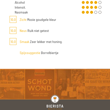
Alcohol
Intensit.
Nasmaak
10,0
Zicht
Mooie goudgele kleur
10,0
Neus
Ruik niet getest
10,0
Smaak
Zeer lekker met honing.
Spijssuggestie
Borrelbiertje