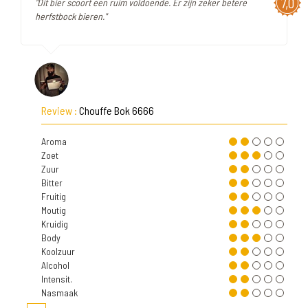
7,0
"Dit bier scoort een ruim voldoende. Er zijn zeker betere
herfstbock bieren."
Review :
Chouffe Bok 6666
Aroma
Zoet
Zuur
Bitter
Fruitig
Moutig
Kruidig
Body
Koolzuur
Alcohol
Intensit.
Nasmaak