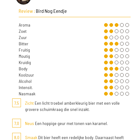
Review :
Bird Nog Eendje
Aroma
Zoet
Zuur
Bitter
Fruitig
Moutig
Kruidig
Body
Koolzuur
Alcohol
Intensit.
Nasmaak
7,5
Zicht
Een licht troebel amberkleurig bier met een volle
grovere schuimkraag die snel inzakt.
7,0
Neus
Een hoppige geur met tonen van karamel.
8,0
Smaak
Dit bier heeft een redelijke body. Daarnaast heeft