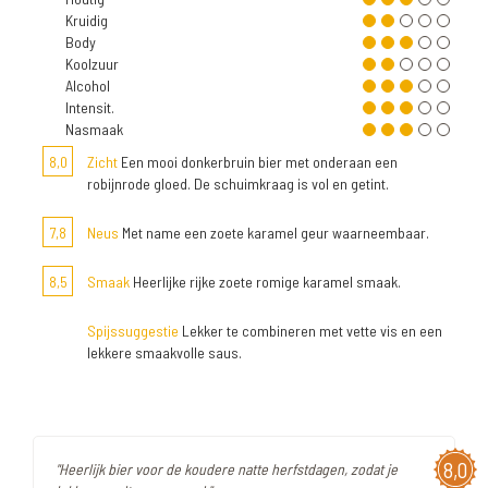
Kruidig
Body
Koolzuur
Alcohol
Intensit.
Nasmaak
8,0
Zicht
Een mooi donkerbruin bier met onderaan een
robijnrode gloed. De schuimkraag is vol en getint.
7,8
Neus
Met name een zoete karamel geur waarneembaar.
8,5
Smaak
Heerlijke rijke zoete romige karamel smaak.
Spijssuggestie
Lekker te combineren met vette vis en een
lekkere smaakvolle saus.
8,0
"Heerlijk bier voor de koudere natte herfstdagen, zodat je