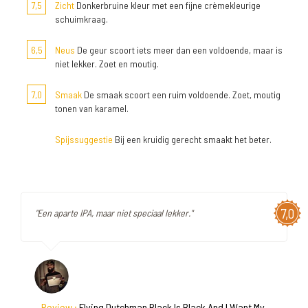
7,5
Zicht
Donkerbruine kleur met een fijne crèmekleurige
schuimkraag.
6,5
Neus
De geur scoort iets meer dan een voldoende, maar is
niet lekker. Zoet en moutig.
7,0
Smaak
De smaak scoort een ruim voldoende. Zoet, moutig
tonen van karamel.
Spijssuggestie
Bij een kruidig gerecht smaakt het beter.
7,0
"Een aparte IPA, maar niet speciaal lekker."
Review :
Flying Dutchman Black Is Black And I Want My