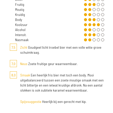
Fruitig
Moutig
Kruidig
Body
Koolzuur
Alcohol
Intensit.
Nasmaak
7,5
Zicht
Goudgeel licht troebel bier met een volle witte grove
schuimkraag.
7,0
Neus
Zoete fruitige geur waarneembaar.
8,0
Smaak
Een heerlijk fris bier met toch een body. Mooi
uitgebalanceerd tussen een zoete moutige smaak met een
licht bittertje en een ietwat kruidige afdronk. Na een aantal
slokken is ook subtiele karamel waarneembaar.
Spijssuggestie
Heerlijk bij een gerecht met kip.