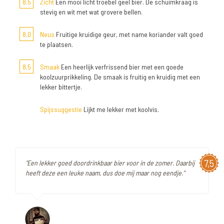
8,5
Zicht
Een mooi licht troebel geel bier. De schuimkraag is
stevig en wit met wat grovere bellen.
8,0
Neus
Fruitige kruidige geur, met name koriander valt goed
te plaatsen.
8,5
Smaak
Een heerlijk verfrissend bier met een goede
koolzuurprikkeling. De smaak is fruitig en kruidig met een
lekker bittertje.
Spijssuggestie
Lijkt me lekker met koolvis.
7,5
"Een lekker goed doordrinkbaar bier voor in de zomer. Daarbij
heeft deze een leuke naam, dus doe mij maar nog eendje."