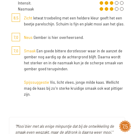
Intensit.
Nasmaak
8,5
Zicht
Ietwat troebeling met een heldere kleur geeft het een
beetje parelschijn. Schuim is fijn en plakt mooi aan het glas.
7,0
Neus
Gember is hier overheersend.
7,0
Smaak
Een goede bittere dorstlesser waar in de aanzet de
gember nog aardig op de achtergrond blijft. Daarna wordt
het sterker en in de nasmaak kun je de scherpe smaak van
gember goed terugvinden.
Spijssuggestie
Vis, licht vlees, jonge milde kaas. Wellicht
mag de kaas bij zo'n sterke kruidige smaak ook wat pittiger
zijn.
7,5
"Mooi bier met als enige minpuntje dat bij de ontwikkeling de
smaak even wegzakt, maar de afdronk is daarna weer mooi."