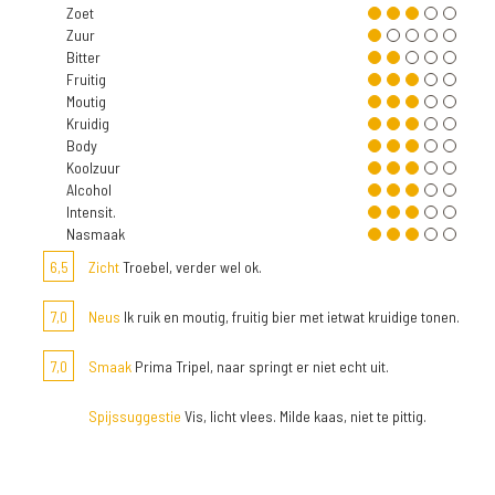
Zoet
Zuur
Bitter
Fruitig
Moutig
Kruidig
Body
Koolzuur
Alcohol
Intensit.
Nasmaak
6,5
Zicht
Troebel, verder wel ok.
7,0
Neus
Ik ruik en moutig, fruitig bier met ietwat kruidige tonen.
7,0
Smaak
Prima Tripel, naar springt er niet echt uit.
Spijssuggestie
Vis, licht vlees. Milde kaas, niet te pittig.