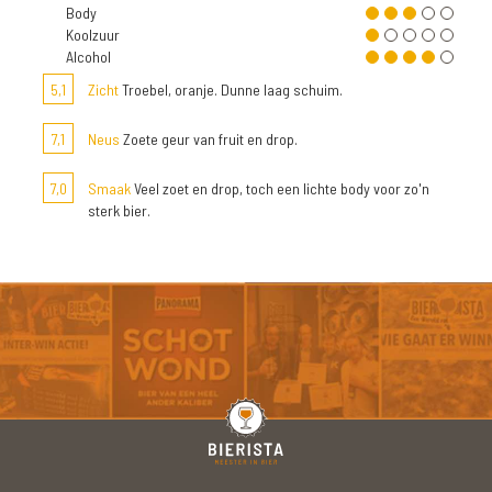
Body
Koolzuur
Alcohol
5,1
Zicht
Troebel, oranje. Dunne laag schuim.
7,1
Neus
Zoete geur van fruit en drop.
7,0
Smaak
Veel zoet en drop, toch een lichte body voor zo'n
sterk bier.