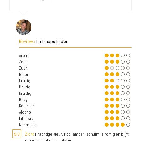
Review :
La Trappe Isid'or
Aroma
Zoet
Zuur
Bitter
Fruitig
Moutig
Kruidig
Body
Koolzuur
Alcohol
Intensit.
Nasmaak
9,0
Zicht
Prachtige kleur. Mooi amber, schuim is romig en blijft
mooi aan het glas plakken.