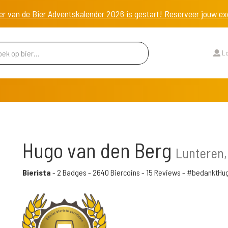
er van de Bier Adventskalender 2026 is gestart! Reserveer jouw 
Lo
Hugo van den Berg
Lunteren,
Bierista
-
2 Badges
-
2640 Biercoins
-
15 Reviews
- #bedanktHu