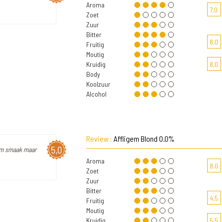
Aroma
7,0
Zoet
Zuur
Bitter
8,0
Fruitig
Moutig
Kruidig
8,0
Body
Koolzuur
Alcohol
Review :
Affligem Blond 0.0%
5,0
gem smaak maar
Aroma
8,0
Zoet
Zuur
Bitter
4,5
Fruitig
Moutig
Kruidig
5,5