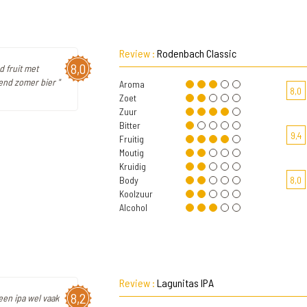
Review :
Rodenbach Classic
8,0
d fruit met
end zomer bier "
Aroma
8,0
Zoet
Zuur
Bitter
9,4
Fruitig
Moutig
Kruidig
Body
8,0
Koolzuur
Alcohol
Review :
Lagunitas IPA
8,2
 een ipa wel vaak