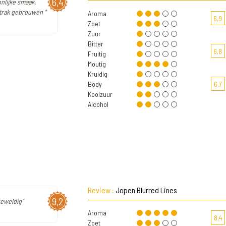
6,4
nlijke smaak.
Strak gebrouwen "
Aroma
6,9
Zoet
Zuur
Bitter
6,8
Fruitig
Moutig
Kruidig
Body
6,7
Koolzuur
Alcohol
Review :
Jopen Blurred Lines
9,2
geweldig"
Aroma
8,4
Zoet