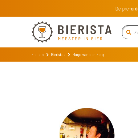
De pre-ord
Bierista
Bieristas
Hugo van den Berg