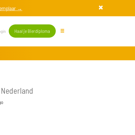
exemplaar →
Haal je Bierdiploma
gin
 Nederland
go