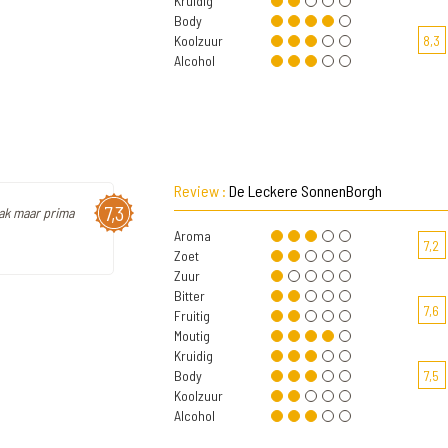
Kruidig
Body
Koolzuur
8,3
Alcohol
Review :
De Leckere SonnenBorgh
7,3
lak maar prima
Aroma
7,2
Zoet
Zuur
Bitter
7,6
Fruitig
Moutig
Kruidig
Body
7,5
Koolzuur
Alcohol