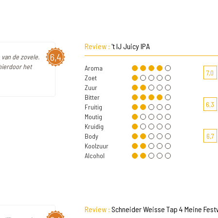
Review :
't IJ Juicy IPA
6,4
 van de zovele.
hierdoor het
Aroma
7,0
Zoet
Zuur
Bitter
6,3
Fruitig
Moutig
Kruidig
Body
6,7
Koolzuur
Alcohol
Review :
Schneider Weisse Tap 4 Meine Fes