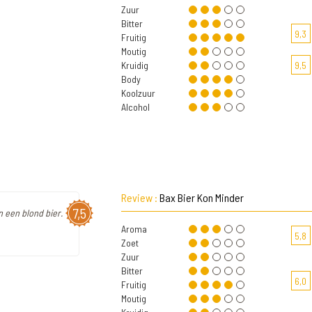
Zuur
Bitter
9,3
Fruitig
Moutig
Kruidig
9,5
Body
Koolzuur
Alcohol
Review :
Bax Bier Kon Minder
7,5
n een blond bier.
Aroma
5,8
Zoet
Zuur
Bitter
6,0
Fruitig
Moutig