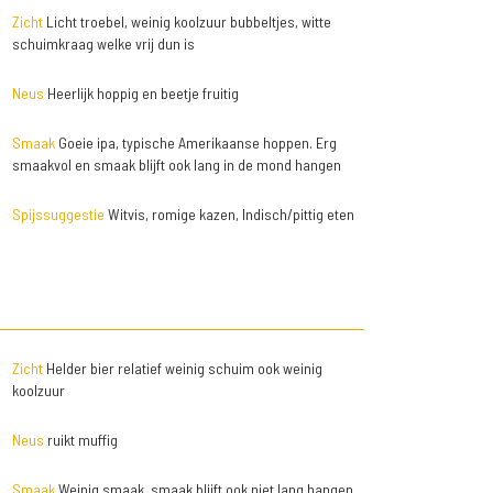
Zicht
Licht troebel, weinig koolzuur bubbeltjes, witte
schuimkraag welke vrij dun is
Neus
Heerlijk hoppig en beetje fruitig
Smaak
Goeie ipa, typische Amerikaanse hoppen. Erg
smaakvol en smaak blijft ook lang in de mond hangen
Spijssuggestie
Witvis, romige kazen, Indisch/pittig eten
Zicht
Helder bier relatief weinig schuim ook weinig
koolzuur
Neus
ruikt muffig
Smaak
Weinig smaak, smaak blijft ook niet lang hangen.