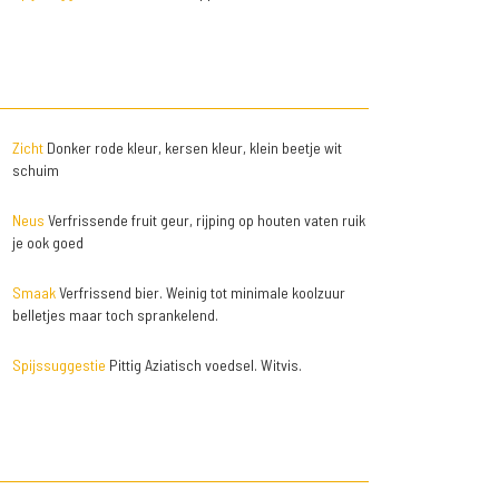
Zicht
Donker rode kleur, kersen kleur, klein beetje wit
schuim
Neus
Verfrissende fruit geur, rijping op houten vaten ruik
je ook goed
Smaak
Verfrissend bier. Weinig tot minimale koolzuur
belletjes maar toch sprankelend.
Spijssuggestie
Pittig Aziatisch voedsel. Witvis.