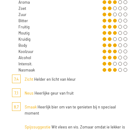
Aroma
Zoet
Zuur
Bitter
Fruitig
Moutig
Kruidig
Body
Koolzuur
Alcohol
Intensit.
Nasmaak
7,4
Zicht
Helder en licht van kleur
7,1
Neus
Heerlijke geur van fruit
8,7
Smaak
Heerlijk bier om van te genieten bij n speciaal
moment
Spijssuggestie
Wit vlees en vis. Zomaar omdat ie lekker is