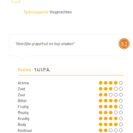
Spijssuggestie
Visgerechten
9,2
"Heerlijke grapefruit en hop smaken"
Review :
't IJ I.P.A.
Aroma
Zoet
Zuur
Bitter
Fruitig
Moutig
Kruidig
Body
Koolzuur