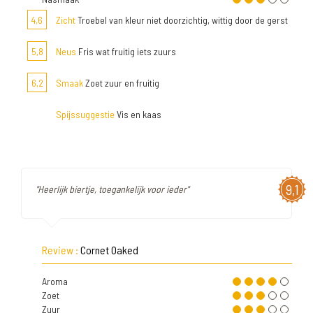
4,6
Zicht
Troebel van kleur niet doorzichtig, wittig door de gerst
5,8
Neus
Fris wat fruitig iets zuurs
6,2
Smaak
Zoet zuur en fruitig
Spijssuggestie
Vis en kaas
9,1
"Heerlijk biertje, toegankelijk voor ieder"
Review :
Cornet Oaked
Aroma
Zoet
Zuur