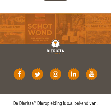
De Bierista® Bieropleiding is o.a. bekend van: