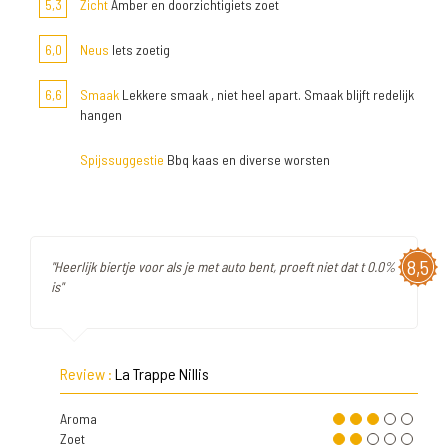
5,3
Zicht
Amber en doorzichtigiets zoet
6,0
Neus
Iets zoetig
6,6
Smaak
Lekkere smaak , niet heel apart. Smaak blijft redelijk
hangen
Spijssuggestie
Bbq kaas en diverse worsten
8,5
"Heerlijk biertje voor als je met auto bent, proeft niet dat t 0.0%
is"
Review :
La Trappe Nillis
Aroma
Zoet