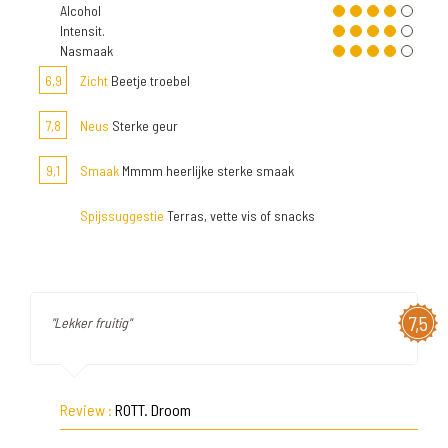
Alcohol
Intensit.
Nasmaak
6,9
Zicht
Beetje troebel
7,8
Neus
Sterke geur
9,1
Smaak
Mmmm heerlijke sterke smaak
Spijssuggestie
Terras, vette vis of snacks
7,5
"Lekker fruitig"
Review :
ROTT. Droom