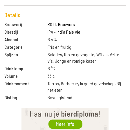
Details
Brouwerij
ROTT. Brouwers
Bierstijl
IPA - India Pale Ale
Alcohol
6.4%
Categorie
Fris en fruitig
Spijzen
Salades, Kip en gevogelte, Witvis, Vette
vis, Jonge en romige kazen
Drinktemp.
6 °C
Volume
33 cl
Drinkmoment
Terras, Barbecue, In goed gezelschap, Bij
het eten
Gisting
Bovengistend