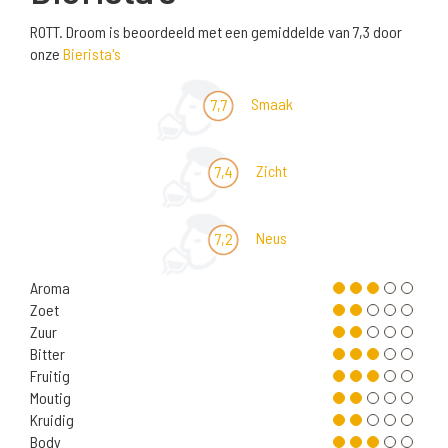
ROTT. Droom is beoordeeld met een gemiddelde van 7,3 door
onze
Bierista's
Smaak
7,7
Zicht
7,4
Neus
7,2
Aroma
Zoet
Zuur
Bitter
Fruitig
Moutig
Kruidig
Body