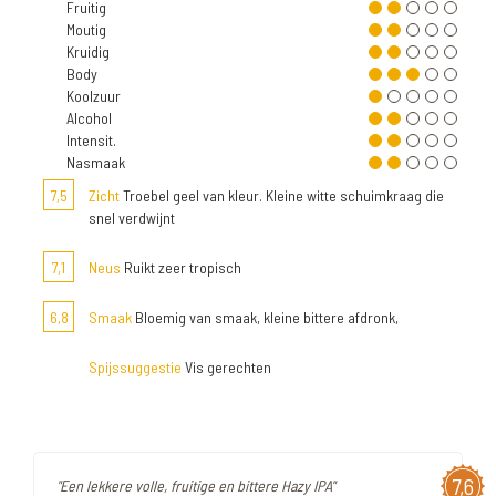
Fruitig
Moutig
Kruidig
Body
Koolzuur
Alcohol
Intensit.
Nasmaak
7,5
Zicht
Troebel geel van kleur. Kleine witte schuimkraag die
snel verdwijnt
7,1
Neus
Ruikt zeer tropisch
6,8
Smaak
Bloemig van smaak, kleine bittere afdronk,
Spijssuggestie
Vis gerechten
7,6
"Een lekkere volle, fruitige en bittere Hazy IPA"