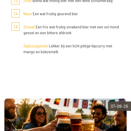
7,2
Zicht
Blond wat mistig bier met een witte schuimkraag
7,4
Neus
Een wat fruitig geurend bier
7,6
Smaak
Een fris wat fruitig smakend bier met een vol mond
gevoel en een bittere afdronk
Spijssuggestie
Lekker bij een licht pittige kipcurry met
mango en kokosmelk
07-08-26