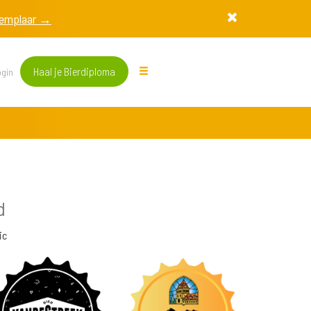
exemplaar →
Haal je Bierdiploma
gin
d
ic