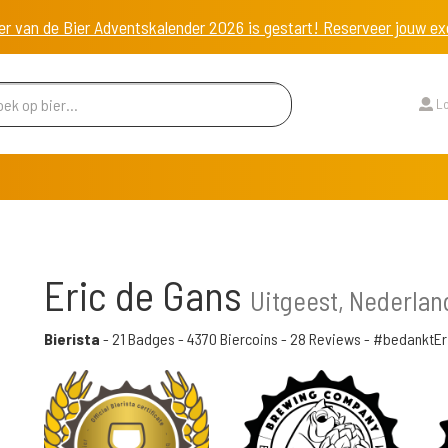
er van de Bier Adventskalender 2026 is gestart! Reserveer jouw 
Lo
Eric de Gans
Uitgeest, Nederlan
Bierista
-
21 Badges
-
4370 Biercoins
-
28 Reviews
- #bedanktEr