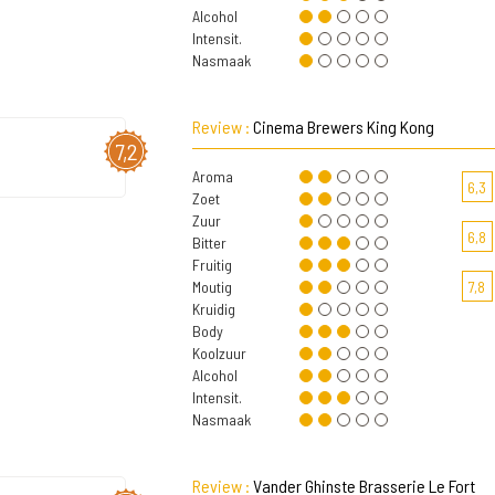
Alcohol
Intensit.
Nasmaak
Review :
Cinema Brewers King Kong
7,2
Aroma
6,3
Zoet
Zuur
6,8
Bitter
Fruitig
Moutig
7,8
Kruidig
Body
Koolzuur
Alcohol
Intensit.
Nasmaak
Review :
Vander Ghinste Brasserie Le Fort