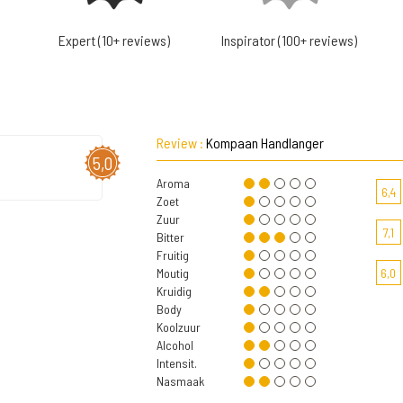
Expert (10+ reviews)
Inspirator (100+ reviews)
Review :
Kompaan Handlanger
5,0
Aroma
6,4
Zoet
Zuur
7,1
Bitter
Fruitig
Moutig
6,0
Kruidig
Body
Koolzuur
Alcohol
Intensit.
Nasmaak