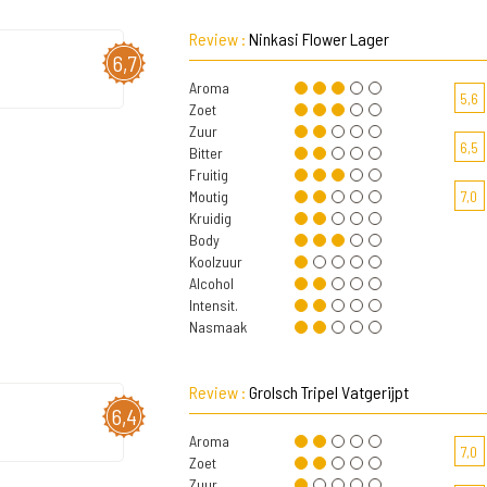
Review :
Ninkasi Flower Lager
6,7
Aroma
5,6
Zoet
Zuur
6,5
Bitter
Fruitig
Moutig
7,0
Kruidig
Body
Koolzuur
Alcohol
Intensit.
Nasmaak
Review :
Grolsch Tripel Vatgerijpt
6,4
Aroma
7,0
Zoet
Zuur