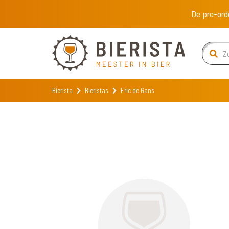
De pre-ord
Bierista
Bieristas
Eric de Gans