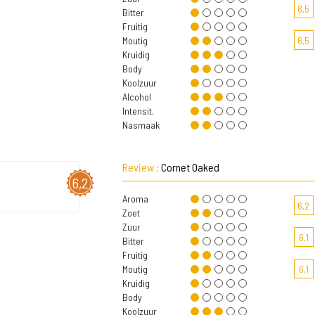
6,5
Bitter
Fruitig
Moutig
6,5
Kruidig
Body
Koolzuur
Alcohol
Intensit.
Nasmaak
Review :
Cornet Oaked
6,2
Aroma
6,2
Zoet
Zuur
6,1
Bitter
Fruitig
Moutig
6,1
Kruidig
Body
Koolzuur