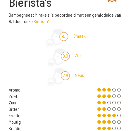
Bierista's
Dampegheest Mirakels is beoordeeld met een gemiddelde van
8,1 door onze
Bierista's
Smaak
8,1
Zicht
8,0
Neus
7,6
Aroma
Zoet
Zuur
Bitter
Fruitig
Moutig
Kruidig