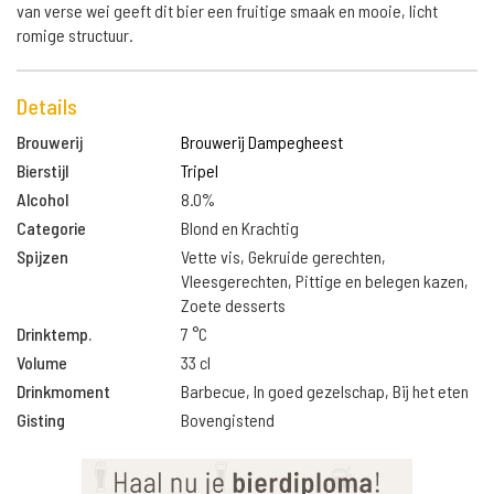
van verse wei geeft dit bier een fruitige smaak en mooie, licht
romige structuur.
Details
Brouwerij
Brouwerij Dampegheest
Bierstijl
Tripel
Alcohol
8.0%
Categorie
Blond en Krachtig
Spijzen
Vette vis, Gekruide gerechten,
Vleesgerechten, Pittige en belegen kazen,
Zoete desserts
Drinktemp.
7 °C
Volume
33 cl
Drinkmoment
Barbecue, In goed gezelschap, Bij het eten
Gisting
Bovengistend