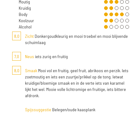
Moutig
Kruidig
Body
Koolzuur
Alcohol
8,0
Zicht
Donkergoudkleurig en mooi troebel en mooi blijvende
schuimlaag
7,0
Neus
iets zurig en fruitig
8,0
Smaak
Mooi vol en fruitig, geel fruit, abrikoos en perzik. Iets
zoetmoutig en iets een zuurtje/prikkel op de tong. Ietwat
kruidige/bloemige smaak en in de verte iets van karamel
lijkt het wel. Mooie volle lichtromige en fruitige, iets bittere
afdronk.
Spijssuggestie
Belegen/oude kaasplank