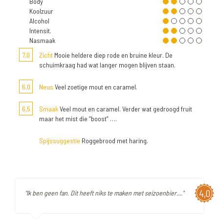
Body
Koolzuur
Alcohol
Intensit.
Nasmaak
7,0
Zicht
Mooie heldere diep rode en bruine kleur. De
schuimkraag had wat langer mogen blijven staan.
6,0
Neus
Veel zoetige mout en caramel.
6,5
Smaak
Veel mout en caramel. Verder wat gedroogd fruit
maar het mist die “boost” ….
Spijssuggestie
Roggebrood met haring.
4,0
"Ik ben geen fan. Dit heeft niks te maken met seizoenbier...."