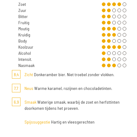
Zoet
Zuur
Bitter
Fruitig
Moutig
Kruidig
Body
Koolzuur
Alcohol
Intensit.
Nasmaak
8,4
Zicht
Donkeramber bier. Niet troebel zonder vlokken.
7,7
Neus
Warme karamel, rozijnen en chocoladetinten.
6,9
Smaak
Waterige smaak, waarbij de zoet en herfsttinten
doorkomen tijdens het proeven.
Spijssuggestie
Hartig en vleesgerechten