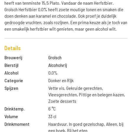
heeft van tenminste 15,5 Plato. Vandaar de naam Herfstbier.
Grolsch Herfstbier 0.0% heeft zoete moutige tonen en smaken die
doen denken aan karamel en chocolade. Ook proef je duidelijk
gedroogde vruchten, zoals rozijnen. Een prima keuze als je toch van
een smakelijk herfstbier wilt genieten, maar geen alcohol wilt.
Details
Brouwerij
Grolsch
Bierstijl
Alcoholvrij
Alcohol
0.0%
Categorie
Donker en Rijk
Spijzen
Vette vis, Gekruide gerechten,
Vleesgerechten, Pittige en belegen kazen,
Zoete desserts
Drinktemp.
6 °C
Volume
33 cl
Drinkmoment
Haardvuur, In goed gezelschap, Alleen, bij
een boek, Bij het eten