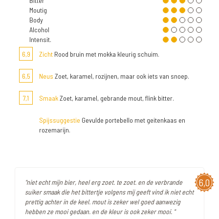
Bitter
Moutig
Body
Alcohol
Intensit.
6,9
Zicht
Rood bruin met mokka kleurig schuim.
6,5
Neus
Zoet, karamel, rozijnen, maar ook iets van snoep.
7,1
Smaak
Zoet, karamel, gebrande mout, flink bitter.
Spijssuggestie
Gevulde portebello met geitenkaas en
rozemarijn.
6,0
"niet echt mijn bier, heel erg zoet. te zoet. en de verbrande
suiker smaak die het bittertje volgens mij geeft vind ik niet echt
prettig achter in de keel. mout is zeker wel goed aanwezig
hebben ze mooi gedaan. en de kleur is ook zeker mooi. "