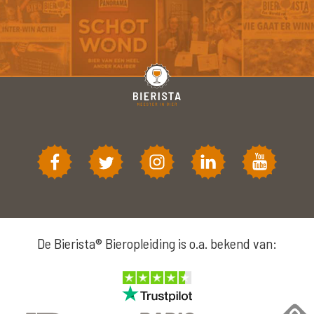
De Bierista® Bieropleiding is o.a. bekend van: