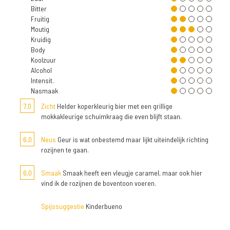
Bitter
Fruitig
Moutig
Kruidig
Body
Koolzuur
Alcohol
Intensit.
Nasmaak
7,0
Zicht
Helder koperkleurig bier met een grillige
mokkakleurige schuimkraag die even blijft staan.
6,0
Neus
Geur is wat onbestemd maar lijkt uiteindelijk richting
rozijnen te gaan.
6,0
Smaak
Smaak heeft een vleugje caramel, maar ook hier
vind ik de rozijnen de boventoon voeren.
Spijssuggestie
Kinderbueno