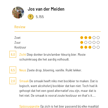
Jos van der Meiden
5.155
Review
Zoet
Zuur
Koolzuur
6,0
Zicht
Diep donker bruin/amber kleurig bier. Mooie
schuimkraag die het aardig volhoudt.
6,5
Neus
Zoete drop, bloemig, vanille. Ruikt lekker.
2,0
Smaak
De smaak heeft niks met bockbier te maken. Dat is
logisch, want alcoholvrij bockbier dat kan niet. Toch had ik
gehoopt dat het een goed alternatief zou zijn, maar dat is
het niet. De smaak is vooral zoute koolzuur en that's it.....
Spijssuggestie
Op zich is het bier passend bij elke maaltijd