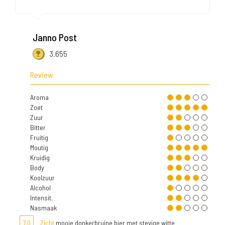
Janno Post
3.655
Review
Aroma
Zoet
Zuur
Bitter
Fruitig
Moutig
Kruidig
Body
Koolzuur
Alcohol
Intensit.
Nasmaak
7,0
Zicht
mooie donkerbruine bier met stevige witte