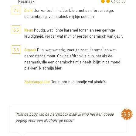
Nasmaak
7,5
Zicht
Donker bruin, helder bier, met een forse, beige,
schuimkraag, van stabiel, vrij fijn schuim
5,5
Neus
Moutig, wat lichte karamel tonen en een geringe
kruidigheid, verder wat muf, of eerder chemisch van geur.
5,5
Smaak
Dun, wat waterig, zoet ,te zoet, karamel en wat
geroosterde mout. Ook de afdronk is dun, net als de
nasmaak, die een chemisch tintje heeft. blijft in de mond
plakken. Niet mijn bier.
Spijssuggestie
Doe maar een handje vol pinda's.
6,8
"Mist de body van de hersftbock maar ik vind het een goede
poging voor een alcoholvrije bock."