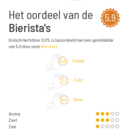
Het oordeel van de
5,9
Bierista's
Grolsch Herfstbier 0.0% is beoordeeld met een gemiddelde
van 5,9 door onze
Bierista's
Smaak
5,8
Zicht
7,2
Neus
6,4
Aroma
Zoet
Zuur