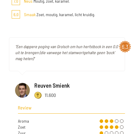
7,0
Neus
Moutig, zoet, karamel.
6,0
Smaak
Zoet, moutig, karamel, licht kruidig.
6,3
"Een dappere poging van Grolsch om hun herfstbock in een 0.0
uit te brengen (die vanwege het stamwortgehalte geen 'bock'
mag heten)"
Reuven Smienk
11.600
Review
Aroma
Zoet
Zuur