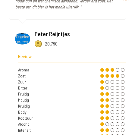
nogal dun en wat chemisch aandoend. Verder erg zoet. Het
beste aan dit bier is het mooie uiterlijk. "
Peter Reijntjes
20.790
Review
Aroma
Zoet
Zuur
Bitter
Fruitig
Moutig
Kruidig
Body
Koolzuur
Alcohol
Intensit.