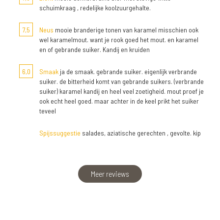
schuimkraag , redelijke koolzuurgehalte.
7,5
Neus
mooie branderige tonen van karamel misschien ook
wel karamelmout. want je rook goed het mout. en karamel
en of gebrande suiker. Kandij en kruiden
6,0
Smaak
ja de smaak. gebrande suiker. eigenlijk verbrande
suiker. de bitterheid komt van gebrande suikers. (verbrande
suiker) karamel kandij en heel veel zoetigheid. mout proef je
ook echt heel goed. maar achter in de keel prikt het suiker
teveel
Spijssuggestie
salades, aziatische gerechten , gevolte. kip
Meer reviews