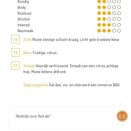
Kruidig
Body
Koolzuur
Alcohol
Intensit.
Nasmaak
7,5
Zicht
Mooie stevige schuim kraag. Licht gele troebele kleur
7,5
Neus
Fruitige, citrus.
7,7
Smaak
Heerlijk verfrissend. Smaak van een citrus achtige
hop. Mooie bittere afdronk
Spijssuggestie
Sal das, vis, en uiteraard een zomerse BBQ
6,5
"Redelijk zure Red ale"