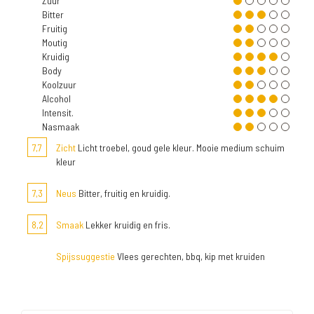
Zuur
Bitter
Fruitig
Moutig
Kruidig
Body
Koolzuur
Alcohol
Intensit.
Nasmaak
7,7
Zicht
Licht troebel, goud gele kleur. Mooie medium schuim
kleur
7,3
Neus
Bitter, fruitig en kruidig.
8,2
Smaak
Lekker kruidig en fris.
Spijssuggestie
Vlees gerechten, bbq, kip met kruiden