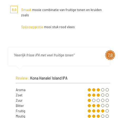
8,0
Smaak
mooie combinatie van fruitige tonen en kruiden
zoals
Spijssuggestie
mooi stuk rood vlees
7,8
"Heerlijk frisse IPA met veel fruitige tonen"
Review :
Kona Hanalei Island IPA
Aroma
Zoet
Zuur
Bitter
Fruitig
Moutig