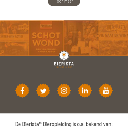
Toon meer
De Bierista® Bieropleiding is o.a. bekend van: