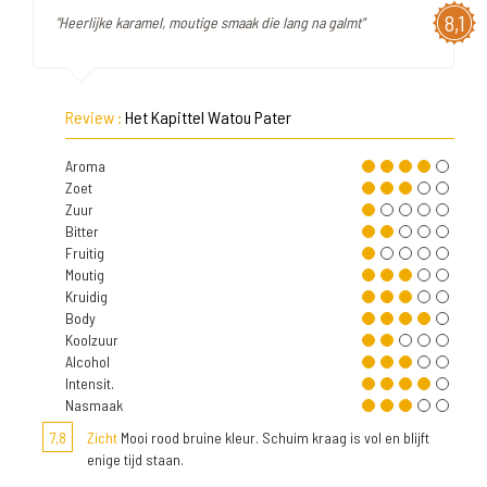
8,1
"Heerlijke karamel, moutige smaak die lang na galmt"
Review :
Het Kapittel Watou Pater
Aroma
Zoet
Zuur
Bitter
Fruitig
Moutig
Kruidig
Body
Koolzuur
Alcohol
Intensit.
Nasmaak
7,8
Zicht
Mooi rood bruine kleur. Schuim kraag is vol en blijft
enige tijd staan.