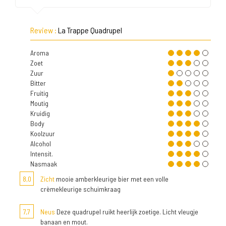
Review :
La Trappe Quadrupel
Aroma
Zoet
Zuur
Bitter
Fruitig
Moutig
Kruidig
Body
Koolzuur
Alcohol
Intensit.
Nasmaak
8,0
Zicht
mooie amberkleurige bier met een volle
crèmekleurige schuimkraag
7,7
Neus
Deze quadrupel ruikt heerlijk zoetige. Licht vleugje
banaan en mout.