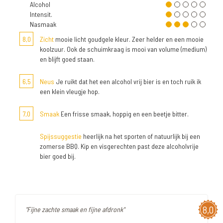
Alcohol
Intensit.
Nasmaak
8,0
Zicht
mooie licht goudgele kleur. Zeer helder en een mooie
koolzuur. Ook de schuimkraag is mooi van volume (medium)
en blijft goed staan.
6,5
Neus
Je ruikt dat het een alcohol vrij bier is en toch ruik ik
een klein vleugje hop.
7,0
Smaak
Een frisse smaak, hoppig en een beetje bitter.
Spijssuggestie
heerlijk na het sporten of natuurlijk bij een
zomerse BBQ. Kip en visgerechten past deze alcoholvrije
bier goed bij.
8,0
"Fijne zachte smaak en fijne afdronk"