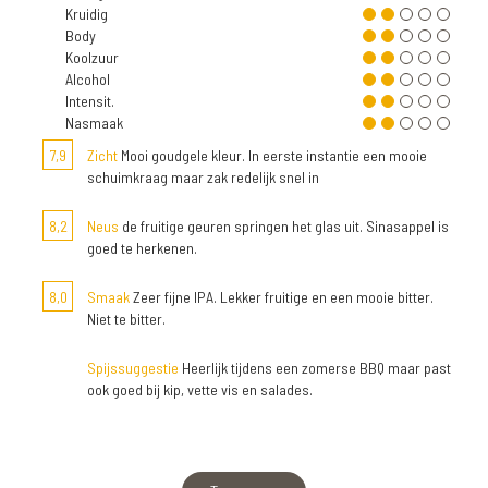
Kruidig
Body
Koolzuur
Alcohol
Intensit.
Nasmaak
7,9
Zicht
Mooi goudgele kleur. In eerste instantie een mooie
schuimkraag maar zak redelijk snel in
8,2
Neus
de fruitige geuren springen het glas uit. Sinasappel is
goed te herkenen.
8,0
Smaak
Zeer fijne IPA. Lekker fruitige en een mooie bitter.
Niet te bitter.
Spijssuggestie
Heerlijk tijdens een zomerse BBQ maar past
ook goed bij kip, vette vis en salades.