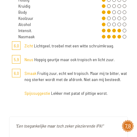
Kruidig
Body
Koolzuur
Alcohol
Intensit.
Nasmaak
6,0
Zicht
Lichtgeel, troebel met een witte schruimkraag.
5,9
Neus
Hoppig geurtje maar ook tropisch en licht zuur.
6,0
Smaak
Fruitig zuur, echt wel tropisch. Maar mij te bitter, wat
nog sterker wordt met de afdronk. Niet aan mij besteedt.
Spijssuggestie
Lekker met patat of pittige worst.
7,8
"Een toegankelijke maar toch zeker plezierende IPA!"