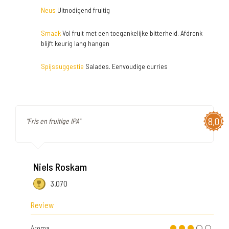
Neus
Uitnodigend fruitig
Smaak
Vol fruit met een toegankelijke bitterheid. Afdronk
blijft keurig lang hangen
Spijssuggestie
Salades. Eenvoudige curries
8,0
"Fris en fruitige IPA"
Niels Roskam
3.070
Review
Aroma