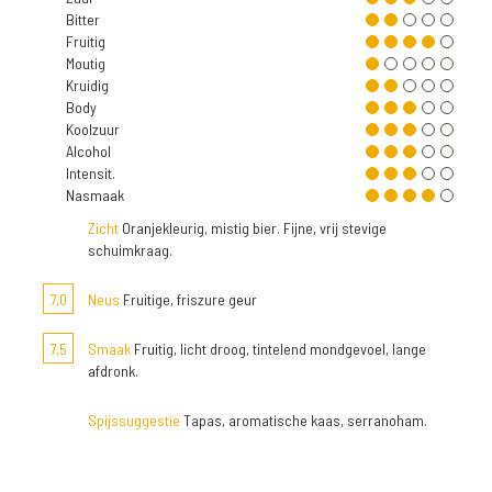
Bitter
Fruitig
Moutig
Kruidig
Body
Koolzuur
Alcohol
Intensit.
Nasmaak
Zicht
Oranjekleurig, mistig bier. Fijne, vrij stevige
schuimkraag.
7,0
Neus
Fruitige, friszure geur
7,5
Smaak
Fruitig, licht droog, tintelend mondgevoel, lange
afdronk.
Spijssuggestie
Tapas, aromatische kaas, serranoham.