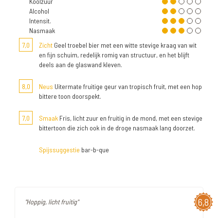
Koolzuur
Alcohol
Intensit.
Nasmaak
7,0
Zicht
Geel troebel bier met een witte stevige kraag van wit
en fijn schuim, redelijk romig van structuur, en het blijft
deels aan de glaswand kleven.
8,0
Neus
Uitermate fruitige geur van tropisch fruit, met een hop
bittere toon doorspekt.
7,0
Smaak
Fris, licht zuur en fruitig in de mond, met een stevige
bittertoon die zich ook in de droge nasmaak lang doorzet.
Spijssuggestie
bar-b-que
6,8
"Hoppig, licht fruitig"