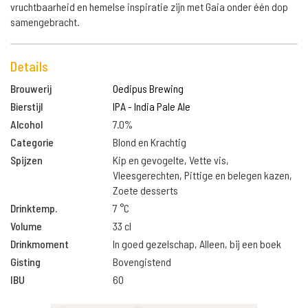
vruchtbaarheid en hemelse inspiratie zijn met Gaia onder één dop
samengebracht.
Details
Brouwerij
Oedipus Brewing
Bierstijl
IPA - India Pale Ale
Alcohol
7.0%
Categorie
Blond en Krachtig
Spijzen
Kip en gevogelte, Vette vis,
Vleesgerechten, Pittige en belegen kazen,
Zoete desserts
Drinktemp.
7 °C
Volume
33 cl
Drinkmoment
In goed gezelschap, Alleen, bij een boek
Gisting
Bovengistend
IBU
60