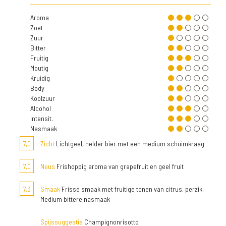
Aroma
Zoet
Zuur
Bitter
Fruitig
Moutig
Kruidig
Body
Koolzuur
Alcohol
Intensit.
Nasmaak
7,0
Zicht
Lichtgeel, helder bier met een medium schuimkraag
7,0
Neus
Frishoppig aroma van grapefruit en geel fruit
7,3
Smaak
Frisse smaak met fruitige tonen van citrus, perzik.
Medium bittere nasmaak
Spijssuggestie
Champignonrisotto