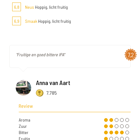
6,8
Neus
Hoppig, licht fruitig
6,9
Smaak
Hoppig, licht fruitig
7,2
"Fruitige en goed bittere IPA"
Anna van Aart
7.785
Review
Aroma
Zuur
Bitter
Fruitig