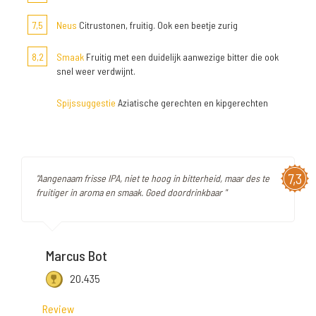
7,5
Neus
Citrustonen, fruitig. Ook een beetje zurig
8,2
Smaak
Fruitig met een duidelijk aanwezige bitter die ook
snel weer verdwijnt.
Spijssuggestie
Aziatische gerechten en kipgerechten
7,3
"Aangenaam frisse IPA, niet te hoog in bitterheid, maar des te
fruitiger in aroma en smaak. Goed doordrinkbaar "
Marcus Bot
20.435
Review