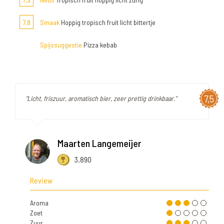
7,8
Smaak
Hoppig tropisch fruit licht bittertje
Spijssuggestie
Pizza kebab
7,5
"Licht, friszuur, aromatisch bier, zeer prettig drinkbaar."
Maarten Langemeijer
3.890
Review
Aroma
Zoet
Zuur