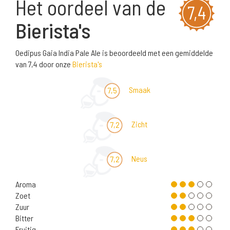
Het oordeel van de
7,4
Bierista's
Oedipus Gaia India Pale Ale is beoordeeld met een gemiddelde
van 7,4 door onze
Bierista's
Smaak
7,5
Zicht
7,2
Neus
7,2
Aroma
Zoet
Zuur
Bitter
Fruitig