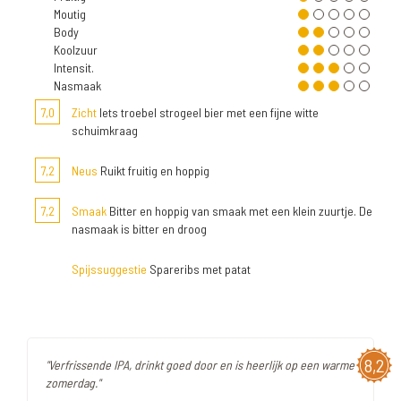
Moutig
Body
Koolzuur
Intensit.
Nasmaak
7,0
Zicht
Iets troebel strogeel bier met een fijne witte
schuimkraag
7,2
Neus
Ruikt fruitig en hoppig
7,2
Smaak
Bitter en hoppig van smaak met een klein zuurtje. De
nasmaak is bitter en droog
Spijssuggestie
Spareribs met patat
8,2
"Verfrissende IPA, drinkt goed door en is heerlijk op een warme
zomerdag."