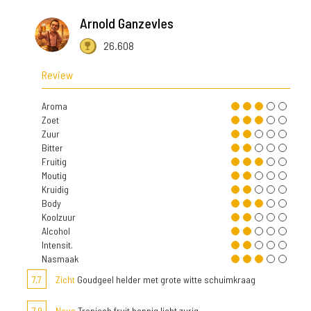
Arnold Ganzevles
26.608
Review
Aroma
Zoet
Zuur
Bitter
Fruitig
Moutig
Kruidig
Body
Koolzuur
Alcohol
Intensit.
Nasmaak
7,7
Zicht
Goudgeel helder met grote witte schuimkraag
7,9
Neus
Tropisch fruit hoppig licht zurig