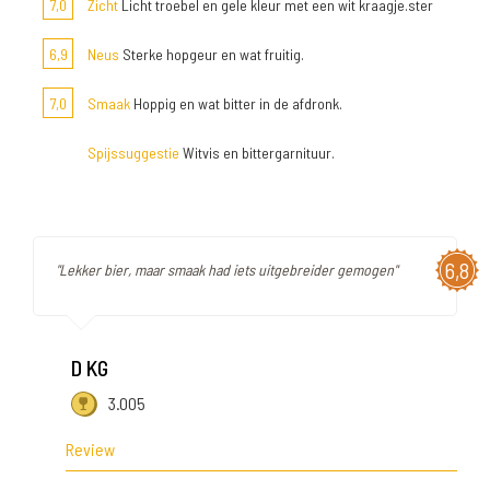
7,0
Zicht
Licht troebel en gele kleur met een wit kraagje.ster
6,9
Neus
Sterke hopgeur en wat fruitig.
7,0
Smaak
Hoppig en wat bitter in de afdronk.
Spijssuggestie
Witvis en bittergarnituur.
6,8
"Lekker bier, maar smaak had iets uitgebreider gemogen"
D KG
3.005
Review