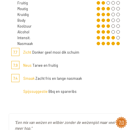
Fruitig
Moutig
Kruidig
Body
Koolzuur
Alcohol
Intensit.
Nasmaak
7,7
Zicht
Donker geel mooi dik schuim
7,9
Neus
Tarwe en fruitig
7,4
Smaak
Zacht fris en lange nasmaak
Spijssuggestie
Bbq en spareribs
7,0
"Een mix van weizen en witbier zonder de weizengist maar veel
meer hop."