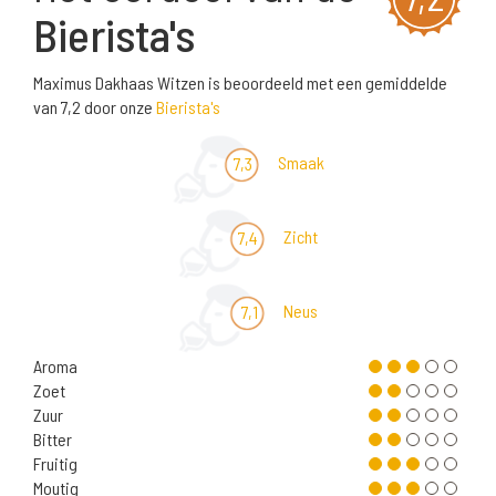
Bierista's
Maximus Dakhaas Witzen is beoordeeld met een gemiddelde
van 7,2 door onze
Bierista's
Smaak
7,3
Zicht
7,4
Neus
7,1
Aroma
Zoet
Zuur
Bitter
Fruitig
Moutig