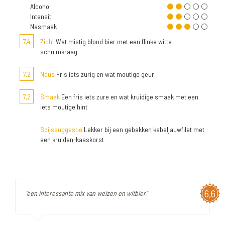
Alcohol
Intensit.
Nasmaak
7,4
Zicht
Wat mistig blond bier met een flinke witte
schuimkraag
7,2
Neus
Fris iets zurig en wat moutige geur
7,2
Smaak
Een fris iets zure en wat kruidige smaak met een
iets moutige hint
Spijssuggestie
Lekker bij een gebakken kabeljauwfilet met
een kruiden-kaaskorst
6,6
"een interessante mix van weizen en witbier"