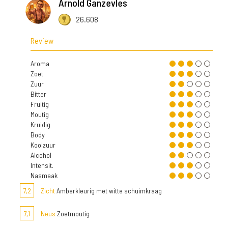
Arnold Ganzevles
26.608
Review
Aroma
Zoet
Zuur
Bitter
Fruitig
Moutig
Kruidig
Body
Koolzuur
Alcohol
Intensit.
Nasmaak
7,2
Zicht
Amberkleurig met witte schuimkraag
7,1
Neus
Zoetmoutig