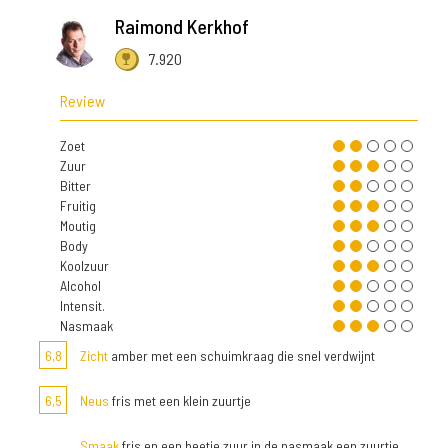
Raimond Kerkhof
7.920
Review
Zoet
Zuur
Bitter
Fruitig
Moutig
Body
Koolzuur
Alcohol
Intensit.
Nasmaak
6,8
Zicht
amber met een schuimkraag die snel verdwijnt
6,5
Neus
fris met een klein zuurtje
Smaak
fris en een beetje zuur in de nasmaak een zuurtje