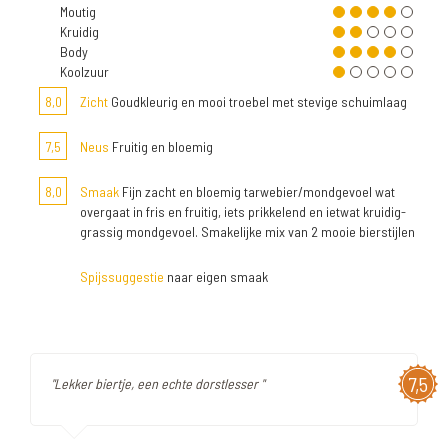
Moutig
Kruidig
Body
Koolzuur
8,0
Zicht
Goudkleurig en mooi troebel met stevige schuimlaag
7,5
Neus
Fruitig en bloemig
8,0
Smaak
Fijn zacht en bloemig tarwebier/mondgevoel wat
overgaat in fris en fruitig, iets prikkelend en ietwat kruidig-
grassig mondgevoel. Smakelijke mix van 2 mooie bierstijlen
Spijssuggestie
naar eigen smaak
7,5
"Lekker biertje, een echte dorstlesser "