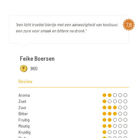
7,8
"een licht troebel biertje met een aanwezigheid van koolzuur,
een zure voor smaak en bittere na dronk."
Feike Boersen
960
Review
Aroma
Zoet
Zuur
Bitter
Fruitig
Moutig
Kruidig