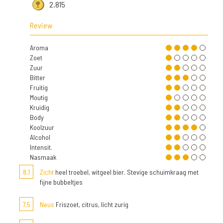
2.815
Review
Aroma
Zoet
Zuur
Bitter
Fruitig
Moutig
Kruidig
Body
Koolzuur
Alcohol
Intensit.
Nasmaak
8,1
Zicht
heel troebel, witgeel bier. Stevige schuimkraag met
fijne bubbeltjes
7,5
Neus
Friszoet, citrus, licht zurig