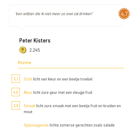
4,7
"een witbier die ik niet meer zo snel zal drinken"
Peter Kisters
2.245
Review
5,1
Zicht
licht van kleur en een beetje troebel.
4,0
Neus
licht zure geur met een vleugje fruit
3,9
Smaak
licht zure smaak met een beetje fruit en kruiden en
mout
Spijssuggestie
lichte zomerse gerechten zoals salade