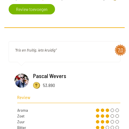
Review toevoegen
7,0
"fris en fruitig, iets kruidig"
Pascal Wevers
53.890
Review
Aroma
Zoet
Zuur
Bitter