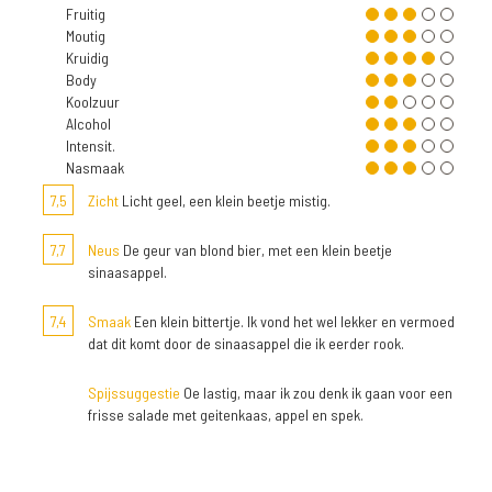
Fruitig
Moutig
Kruidig
Body
Koolzuur
Alcohol
Intensit.
Nasmaak
7,5
Zicht
Licht geel, een klein beetje mistig.
7,7
Neus
De geur van blond bier, met een klein beetje
sinaasappel.
7,4
Smaak
Een klein bittertje. Ik vond het wel lekker en vermoed
dat dit komt door de sinaasappel die ik eerder rook.
Spijssuggestie
Oe lastig, maar ik zou denk ik gaan voor een
frisse salade met geitenkaas, appel en spek.