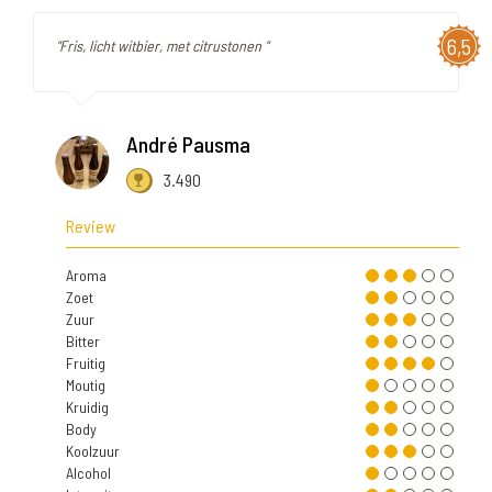
6,5
"Fris, licht witbier, met citrustonen "
André Pausma
3.490
Review
Aroma
Zoet
Zuur
Bitter
Fruitig
Moutig
Kruidig
Body
Koolzuur
Alcohol