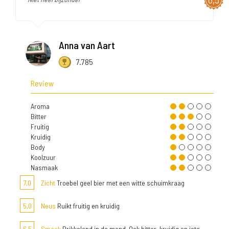
Anna van Aart
7.785
Review
Aroma
Bitter
Fruitig
Kruidig
Body
Koolzuur
Nasmaak
7,0
Zicht
Troebel geel bier met een witte schuimkraag
5,0
Neus
Ruikt fruitig en kruidig
6,5
Smaak
Prikkelend in de mond. Ook bitter, kruidig en iets