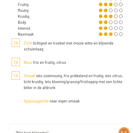
Fruitig
Moutig
Kruidig
Body
Intensit.
Nasmaak
7,0
Zicht
lichtgeel en troebel met mooie witte en blijvende
schuimlaag
7,0
Neus
fris en fruitig, citrus
7,0
Smaak
iets zoetmoutig, fris prikkelend en fruitig, iets citrus,
licht kruidig. Iets bloemig/grassig/frishoppig met een lichte
bitter in de afdronk
Spijssuggestie
naar eigen smaak
6,5
"Niet heel bijzonder"