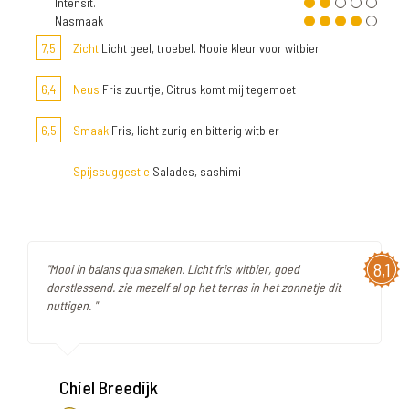
Intensit.
Nasmaak
7,5
Zicht
Licht geel, troebel. Mooie kleur voor witbier
6,4
Neus
Fris zuurtje, Citrus komt mij tegemoet
6,5
Smaak
Fris, licht zurig en bitterig witbier
Spijssuggestie
Salades, sashimi
8,1
"Mooi in balans qua smaken. Licht fris witbier, goed
dorstlessend. zie mezelf al op het terras in het zonnetje dit
nuttigen. "
Chiel Breedijk