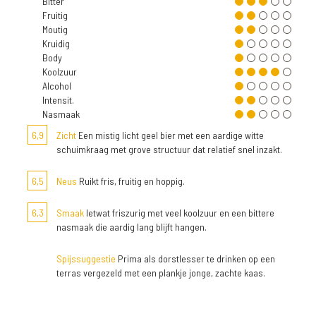
Bitter
Fruitig
Moutig
Kruidig
Body
Koolzuur
Alcohol
Intensit.
Nasmaak
6,9
Zicht
Een mistig licht geel bier met een aardige witte
schuimkraag met grove structuur dat relatief snel inzakt.
6,5
Neus
Ruikt fris, fruitig en hoppig.
6,3
Smaak
Ietwat friszurig met veel koolzuur en een bittere
nasmaak die aardig lang blijft hangen.
Spijssuggestie
Prima als dorstlesser te drinken op een
terras vergezeld met een plankje jonge, zachte kaas.