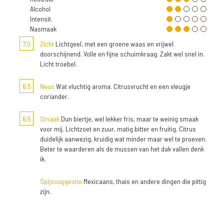
Alcohol
Intensit.
Nasmaak
7,0
Zicht
Lichtgeel, met een groene waas en vrijwel
doorschijnend. Volle en fijne schuimkraag. Zakt wel snel in.
Licht troebel.
6,5
Neus
Wat vluchtig aroma. Citrusvrucht en een vleugje
coriander.
6,5
Smaak
Dun biertje, wel lekker fris, maar te weinig smaak
voor mij. Lichtzoet en zuur, matig bitter en fruitig. Citrus
duidelijk aanwezig, kruidig wat minder maar wel te proeven.
Beter te waarderen als de mussen van het dak vallen denk
ik.
Spijssuggestie
Mexicaans, thais en andere dingen die pittig
zijn.