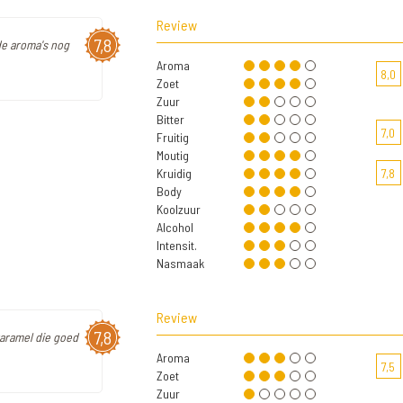
Review
7,8
 de aroma's nog
Aroma
8,0
Zoet
Zuur
Bitter
7,0
Fruitig
Moutig
Kruidig
7,8
Body
Koolzuur
Alcohol
Intensit.
Nasmaak
Review
7,8
karamel die goed
Aroma
7,5
Zoet
Zuur