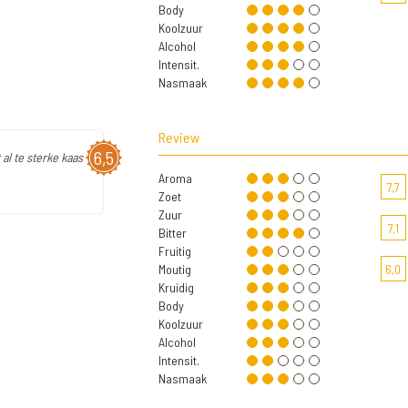
Body
Koolzuur
Alcohol
Intensit.
Nasmaak
Review
6,5
 al te sterke kaas
Aroma
7,7
Zoet
Zuur
7,1
Bitter
Fruitig
Moutig
6,0
Kruidig
Body
Koolzuur
Alcohol
Intensit.
Nasmaak