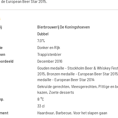
 de European Beer Star 2015.
s
j
Bierbrouwerij De Koningshoeven
Dubbel
7.0%
ie
Donker en Rijk
ken
Trappistenbier
oordeeld
December 2016
Gouden medaille - Stockholm Beer & Whiskey Fest
2015, Bronzen medaille - European Beer Star 201
medaille - European Beer Star 2014
Gekruide gerechten, Vleesgerechten, Pittige en 
kazen, Zoete desserts
mp.
8 °C
33 cl
oment
Haardvuur, Barbecue, Voor het slapen gaan