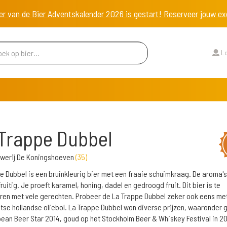
er van de Bier Adventskalender 2026 is gestart! Reserveer jouw 
Lo
Trappe Dubbel
uwerij De Koningshoeven
(
35
)
e Dubbel is een bruinkleurig bier met een fraaie schuimkraag. De aroma's 
ruitig. Je proeft karamel, honing, dadel en gedroogd fruit. Dit bier is te
en met vele gerechten. Probeer de La Trappe Dubbel zeker ook eens me
se hollandse oliebol. La Trappe Dubbel won diverse prijzen, waaronder 
ean Beer Star 2014, goud op het Stockholm Beer & Whiskey Festival in 20