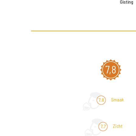
Gisting
7,8
Smaak
7,8
Zicht
7,7