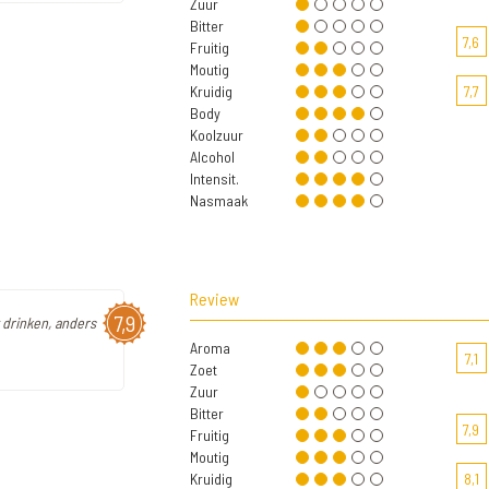
Zuur
Bitter
7,6
Fruitig
Moutig
Kruidig
7,7
Body
Koolzuur
Alcohol
Intensit.
Nasmaak
Review
7,9
t drinken, anders
Aroma
7,1
Zoet
Zuur
Bitter
7,9
Fruitig
Moutig
Kruidig
8,1