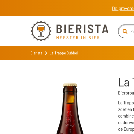
De pre-ord
Bierista
La Trappe Dubbel
La 
Bierbro
La Trapp
zoet en f
combiner
ouderwet
de Europ