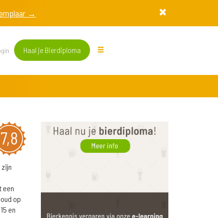
exemplaar →
Haal je Bierdiploma
gin
7,8
zijn
t een
goud op
15 en