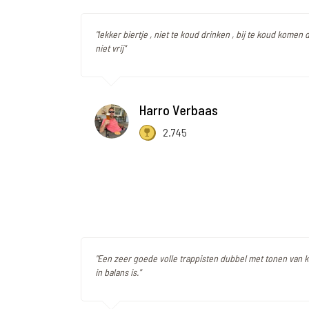
"lekker biertje , niet te koud drinken , bij te koud komen
niet vrij"
Harro Verbaas
2.745
"Een zeer goede volle trappisten dubbel met tonen van 
in balans is."