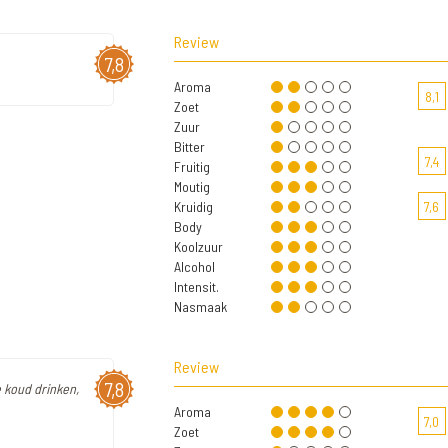
Review
7,8
Aroma
8,1
Zoet
Zuur
Bitter
7,4
Fruitig
Moutig
Kruidig
7,6
Body
Koolzuur
Alcohol
Intensit.
Nasmaak
Review
7,8
e koud drinken,
Aroma
7,0
Zoet