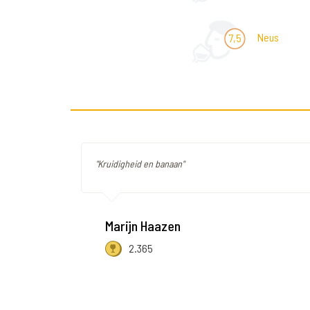
Neus
7,5
"Kruidigheid en banaan"
Marijn Haazen
2.365