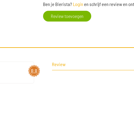
Ben je Bierista?
Login
en schrijf een review en o
Review toevoegen
Review
8,8