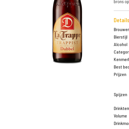
brons op
Detail
Brouweri
Bierstijl
Alcohol
Categor
Kenmer
Best be
Prijzen
Spijzen
Drinkte
Volume
Drinkm