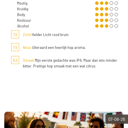
Moutig
Kruidig
Body
Koolzuur
Alcohol
7,5
Zicht
Helder Licht rood bruin
7,5
Neus
Uiteraard een heerlijk hop aroma.
8,0
Smaak
Mijn eerste gedachte was IPA. Maar dan iets minder
bitter. Prettige hop smaak met een wat citrus.
07-08-26