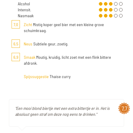
Alcohol
Intensit.
Nasmaak
7,0
Zicht
Mistig koper geel bier met een kleine grove
schuimkraag.
6,5
Neus
Subtiele geur, zoetig.
6,9
Smaak
Moutig, kruidig, licht zoet met een flink bittere
afdronk.
Spijssuggestie
Thaise curry
7,7
"Een mooi blond biertje met een extra bittertje er in. Het is
absoluut geen straf om deze nog eens te drinken."