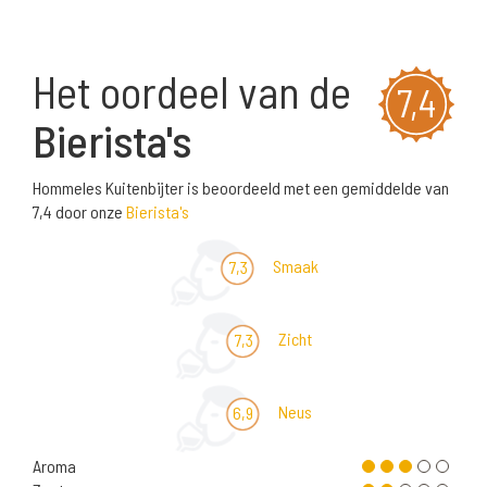
Het oordeel van de
7,4
Bierista's
Hommeles Kuitenbijter is beoordeeld met een gemiddelde van
7,4 door onze
Bierista's
Smaak
7,3
Zicht
7,3
Neus
6,9
Aroma