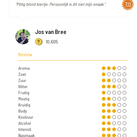
7,0
"Pittig blond biertje. Persoonlijk is dit niet mijn smaak."
Jos van Bree
10.605
Review
Aroma
Zoet
Zuur
Bitter
Fruitig
Moutig
Kruidig
Body
Koolzuur
Alcohol
Intensit.
Nasmaak