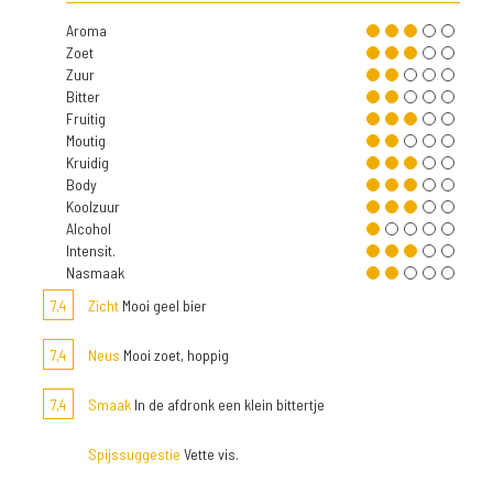
Aroma
Zoet
Zuur
Bitter
Fruitig
Moutig
Kruidig
Body
Koolzuur
Alcohol
Intensit.
Nasmaak
7,4
Zicht
Mooi geel bier
7,4
Neus
Mooi zoet, hoppig
7,4
Smaak
In de afdronk een klein bittertje
Spijssuggestie
Vette vis.