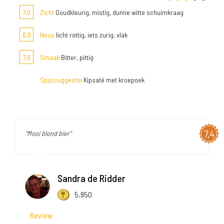
7,0
Zicht
Goudkleurig, mistig, dunne witte schuimkraag
6,0
Neus
licht rottig, iets zurig, vlak
7,0
Smaak
Bitter, pittig
Spijssuggestie
Kipsaté met kroepoek
7,4
"Mooi blond bier"
Sandra de Ridder
5.950
Review