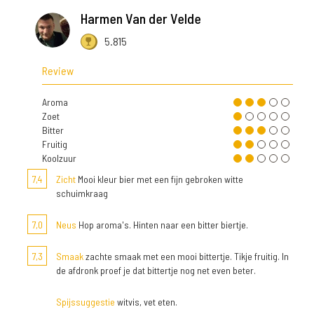
Harmen Van der Velde
5.815
Review
Aroma
Zoet
Bitter
Fruitig
Koolzuur
7,4
Zicht
Mooi kleur bier met een fijn gebroken witte
schuimkraag
7,0
Neus
Hop aroma's. Hinten naar een bitter biertje.
7,3
Smaak
zachte smaak met een mooi bittertje. Tikje fruitig. In
de afdronk proef je dat bittertje nog net even beter.
Spijssuggestie
witvis, vet eten.