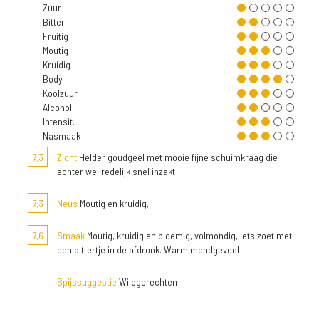
Zuur
Bitter
Fruitig
Moutig
Kruidig
Body
Koolzuur
Alcohol
Intensit.
Nasmaak
7,3
Zicht
Helder goudgeel met mooie fijne schuimkraag die
echter wel redelijk snel inzakt
7,3
Neus
Moutig en kruidig,
7,6
Smaak
Moutig, kruidig en bloemig, volmondig, iets zoet met
een bittertje in de afdronk. Warm mondgevoel
Spijssuggestie
Wildgerechten