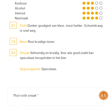
Koolzuur
Alcohol
Intensit.
Nasmaak
8,1
Zicht
Donker goudgeel van kleur, mooi helder. Schuimkraag
is snel weg.
7,9
Neus
Mooi kruidige tonen
8,0
Smaak
Volmondig en kruidig. Voor wie goed zoekt kan
speculaas terugvinden in het bier.
Spijssuggestie
Speculaas.
8,5
"Mooi volle smaak "