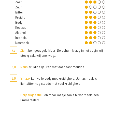
Zoet
Zuur
Bitter
Kruidig
Body
Koolzuur
Alcohol
Intensit.
Nasmaak
7,5
Zicht
Een goudgele kleur. De schuimkraag in het begin vrij
stevig zakt vrij snel weg..
8,0
Neus
Kruidige geuren met daanaast moutige.
8,0
Smaak
Een volle body met kruidigheid. De nasmaak is
lichtbitter nog steeds met veel kruidigheid.
Spijssuggestie
Een mooi kaasje zoals bijvoorbeeld een
Emmentalerr