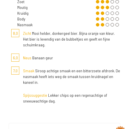
Zoet
Moutig
Kruidig
Body
Nasmaak
8,0
Zicht
Mooi helder, donkergeel bier. Bijna oranje van kleur.
Het bier is levendig van de bubbeltjes en geeft en fijne
schuimkraag.
6,0
Neus
Banaan geur
7,0
Smaak
Siroop achtige smaak en een bitterzoete afdronk. De
nasmaak heeft iets weg de smaak tussen kruidnagel en
kaneel in.
Spijssuggestie
Lekker chips op een regenachtige of
sneeuwachtige dag.