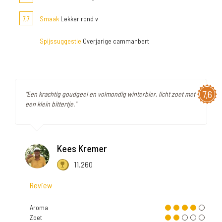
7,7
Smaak
Lekker rond v
Spijssuggestie
Overjarige cammanbert
7,6
"Een krachtig goudgeel en volmondig winterbier, licht zoet met
een klein bittertje."
Kees Kremer
11.260
Review
Aroma
Zoet