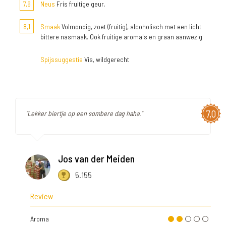
7,6
Neus
Fris fruitige geur.
8,1
Smaak
Volmondig, zoet (fruitig), alcoholisch met een licht
bittere nasmaak. Ook fruitige aroma's en graan aanwezig
Spijssuggestie
Vis, wildgerecht
7,0
"Lekker biertje op een sombere dag haha."
Jos van der Meiden
5.155
Review
Aroma