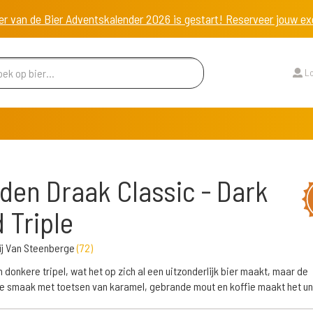
er van de Bier Adventskalender 2026 is gestart! Reserveer jouw 
Lo
den Draak Classic - Dark
 Triple
ij Van Steenberge
(
72
)
en donkere tripel, wat het op zich al een uitzonderlijk bier maakt, maar de
 smaak met toetsen van karamel, gebrande mout en koffie maakt het un