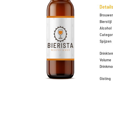
Detail
Brouweri
Bierstijl
Alcohol
Categor
Spijzen
Drinkte
Volume
Drinkm
Gisting