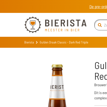
De pre-ord
Bierista
Gulden Draak Classic - Dark Red Triple
Gul
Red
Brouwer
Dit is e
complexe