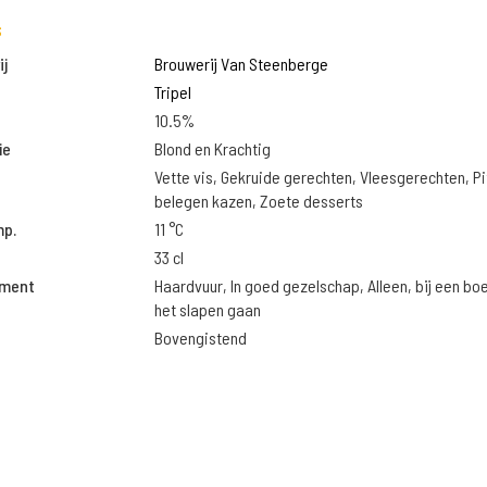
s
j
Brouwerij Van Steenberge
Tripel
10.5%
ie
Blond en Krachtig
Vette vis, Gekruide gerechten, Vleesgerechten, Pi
belegen kazen, Zoete desserts
mp.
11 °C
33 cl
oment
Haardvuur, In goed gezelschap, Alleen, bij een bo
het slapen gaan
Bovengistend