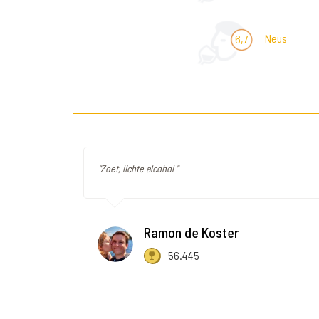
Neus
6,7
"Zoet, lichte alcohol "
Ramon de Koster
56.445