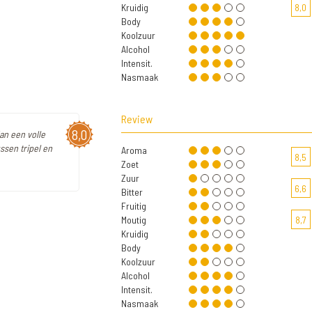
Kruidig
8,0
Body
Koolzuur
Alcohol
Intensit.
Nasmaak
Review
8,0
an een volle
ssen tripel en
Aroma
8,5
Zoet
Zuur
6,6
Bitter
Fruitig
Moutig
8,7
Kruidig
Body
Koolzuur
Alcohol
Intensit.
Nasmaak