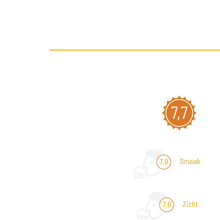
7,7
Smaak
7,8
Zicht
7,6