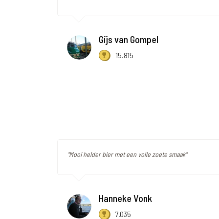
Gijs van Gompel
15.815
"Mooi helder bier met een volle zoete smaak"
Hanneke Vonk
7.035