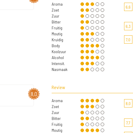
Aroma
6,6
Zoet
Zuur
Bitter
6,3
Fruitig
Moutig
Kruidig
7,0
Body
Koolzuur
Alcohol
Intensit.
Nasmaak
Review
8,0
Aroma
8,0
Zoet
Zuur
Bitter
7,7
Fruitig
Moutig