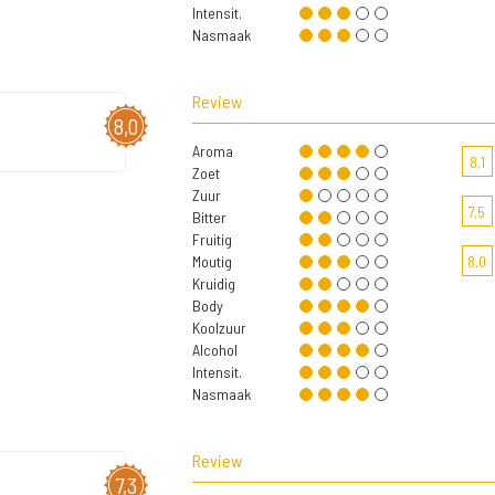
Intensit.
Nasmaak
Review
8,0
Aroma
8,1
Zoet
Zuur
7,5
Bitter
Fruitig
Moutig
8,0
Kruidig
Body
Koolzuur
Alcohol
Intensit.
Nasmaak
Review
7,3