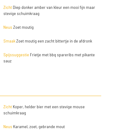
Zicht
Diep donker amber van kleur een mooi fijn maar
stevige schuimkraag
Neus
Zoet moutig
Smaak
Zoet moutig een zacht bittertje in de afdronk
Spijssuggestie
Frietje met bbq spareribs met pikante
sauz
Zicht
Koper, helder bier met een stevige mouse
schuimkraag
Neus
Karamel, zoet, gebrande mout