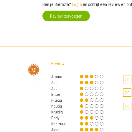
Ben je Bierista?
Login
en schrijf een review en o
Review toevoegen
Review
7,0
Aroma
7,0
Zoet
Zuur
7,0
Bitter
Fruitig
Moutig
7,0
Kruidig
Body
Koolzuur
Alcohol