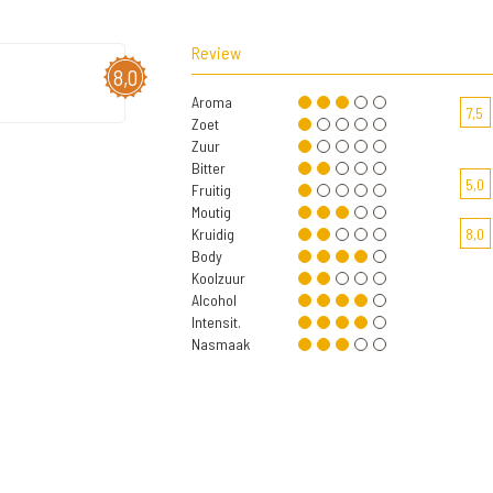
Review
8,0
Aroma
7,5
Zoet
Zuur
Bitter
5,0
Fruitig
Moutig
Kruidig
8,0
Body
Koolzuur
Alcohol
Intensit.
Nasmaak