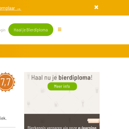
exemplaar →
Haal je Bierdiploma
gin
7,7
iek.