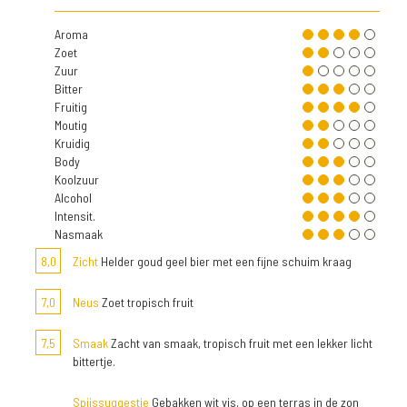
Aroma
Zoet
Zuur
Bitter
Fruitig
Moutig
Kruidig
Body
Koolzuur
Alcohol
Intensit.
Nasmaak
8,0
Zicht
Helder goud geel bier met een fijne schuim kraag
7,0
Neus
Zoet tropisch fruit
7,5
Smaak
Zacht van smaak, tropisch fruit met een lekker licht
bittertje.
Spijssuggestie
Gebakken wit vis, op een terras in de zon