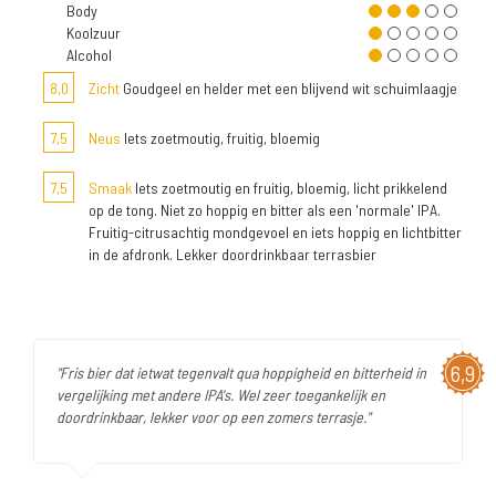
Body
Koolzuur
Alcohol
8,0
Zicht
Goudgeel en helder met een blijvend wit schuimlaagje
7,5
Neus
Iets zoetmoutig, fruitig, bloemig
7,5
Smaak
Iets zoetmoutig en fruitig, bloemig, licht prikkelend
op de tong. Niet zo hoppig en bitter als een 'normale' IPA.
Fruitig-citrusachtig mondgevoel en iets hoppig en lichtbitter
in de afdronk. Lekker doordrinkbaar terrasbier
6,9
"Fris bier dat ietwat tegenvalt qua hoppigheid en bitterheid in
vergelijking met andere IPA's. Wel zeer toegankelijk en
doordrinkbaar, lekker voor op een zomers terrasje."