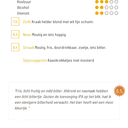
Koolzuur
Alcohol
Intensit.
7,5
Zicht
Kraak helder blond met wit fijn schuim.
6,3
Neus
Moutig en iets hoppig.
6,4
Smaak
Moutig, fris, doordrinkbaar, zoetje, iets bitter.
Spijssuggestie
Kaaskrokketjes met mosterd
6,5
"Fris, licht fruitig en mild bitter. Afdronk en nasmaak hebben
een licht bittertje. Gezien de toevoeging IPA op het blik, had ik
een stevigere bitterheid verwacht. Het bier heeft wel een mooi
kleurtje. "