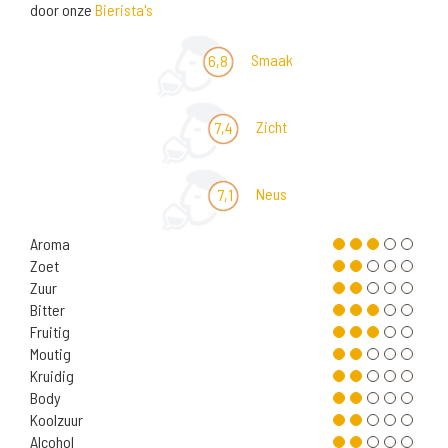
door onze
Bierista's
Smaak
6,8
Zicht
7,4
Neus
7,1
Aroma
Zoet
Zuur
Bitter
Fruitig
Moutig
Kruidig
Body
Koolzuur
Alcohol