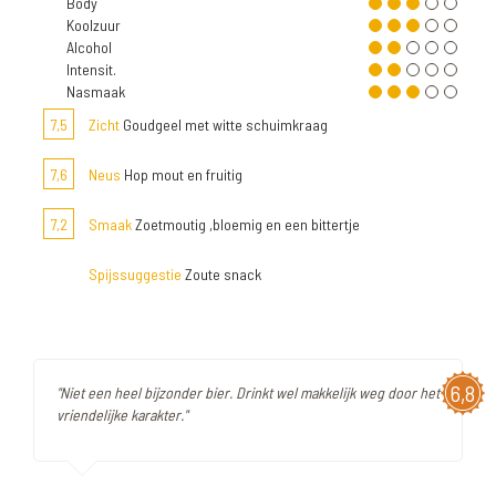
Body
Koolzuur
Alcohol
Intensit.
Nasmaak
7,5
Zicht
Goudgeel met witte schuimkraag
7,6
Neus
Hop mout en fruitig
7,2
Smaak
Zoetmoutig ,bloemig en een bittertje
Spijssuggestie
Zoute snack
6,8
"Niet een heel bijzonder bier. Drinkt wel makkelijk weg door het
vriendelijke karakter."