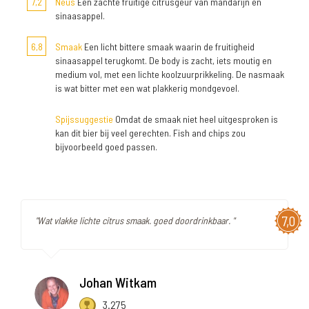
7,2
Neus
Een zachte fruitige citrusgeur van mandarijn en
sinaasappel.
6,8
Smaak
Een licht bittere smaak waarin de fruitigheid
sinaasappel terugkomt. De body is zacht, iets moutig en
medium vol, met een lichte koolzuurprikkeling. De nasmaak
is wat bitter met een wat plakkerig mondgevoel.
Spijssuggestie
Omdat de smaak niet heel uitgesproken is
kan dit bier bij veel gerechten. Fish and chips zou
bijvoorbeeld goed passen.
7,0
"Wat vlakke lichte citrus smaak. goed doordrinkbaar. "
Johan Witkam
3.275