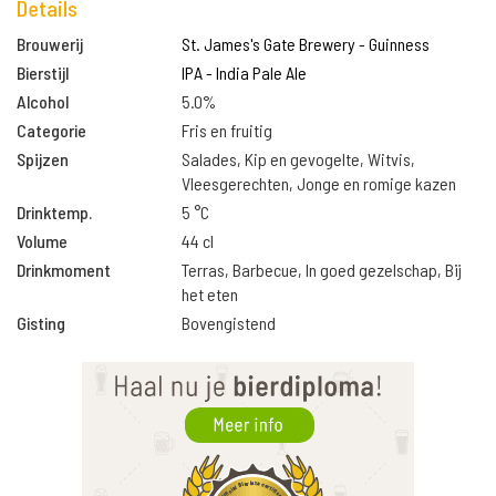
Details
Brouwerij
St. James's Gate Brewery - Guinness
Bierstijl
IPA - India Pale Ale
Alcohol
5.0%
Categorie
Fris en fruitig
Spijzen
Salades, Kip en gevogelte, Witvis,
Vleesgerechten, Jonge en romige kazen
Drinktemp.
5 °C
Volume
44 cl
Drinkmoment
Terras, Barbecue, In goed gezelschap, Bij
het eten
Gisting
Bovengistend