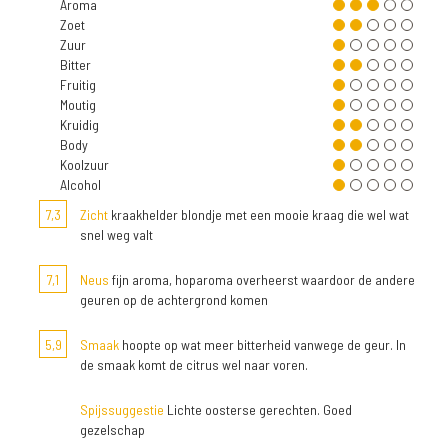
Aroma
Zoet
Zuur
Bitter
Fruitig
Moutig
Kruidig
Body
Koolzuur
Alcohol
7,3
Zicht
kraakhelder blondje met een mooie kraag die wel wat
snel weg valt
7,1
Neus
fijn aroma, hoparoma overheerst waardoor de andere
geuren op de achtergrond komen
5,9
Smaak
hoopte op wat meer bitterheid vanwege de geur. In
de smaak komt de citrus wel naar voren.
Spijssuggestie
Lichte oosterse gerechten. Goed
gezelschap