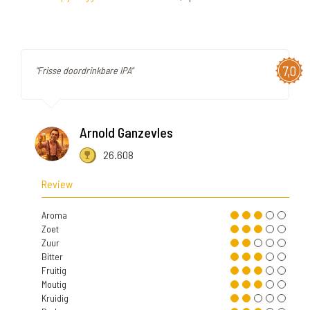
7,0
"Frisse doordrinkbare IPA"
Arnold Ganzevles
26.608
Review
Aroma
Zoet
Zuur
Bitter
Fruitig
Moutig
Kruidig