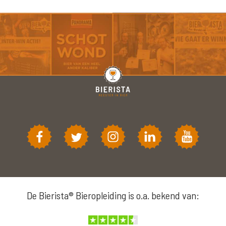
De Bierista® Bieropleiding is o.a. bekend van: