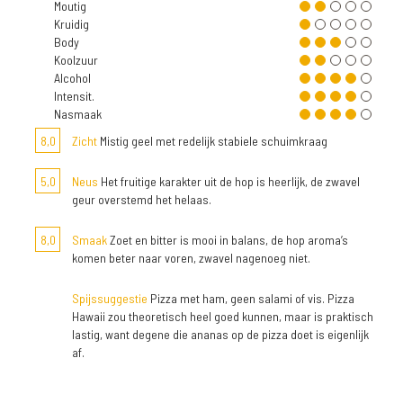
Moutig
Kruidig
Body
Koolzuur
Alcohol
Intensit.
Nasmaak
8,0
Zicht
Mistig geel met redelijk stabiele schuimkraag
5,0
Neus
Het fruitige karakter uit de hop is heerlijk, de zwavel
geur overstemd het helaas.
8,0
Smaak
Zoet en bitter is mooi in balans, de hop aroma’s
komen beter naar voren, zwavel nagenoeg niet.
Spijssuggestie
Pizza met ham, geen salami of vis. Pizza
Hawaii zou theoretisch heel goed kunnen, maar is praktisch
lastig, want degene die ananas op de pizza doet is eigenlijk
af.