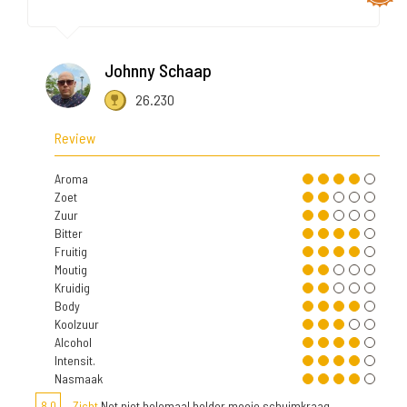
Johnny Schaap
26.230
Review
Aroma
Zoet
Zuur
Bitter
Fruitig
Moutig
Kruidig
Body
Koolzuur
Alcohol
Intensit.
Nasmaak
8,0
Zicht
Net niet helemaal helder mooie schuimkraag