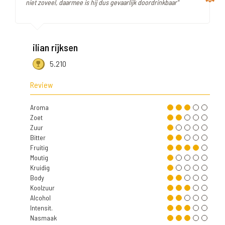
niet zoveel, daarmee is hij dus gevaarlijk doordrinkbaar"
ilian rijksen
5.210
Review
Aroma
Zoet
Zuur
Bitter
Fruitig
Moutig
Kruidig
Body
Koolzuur
Alcohol
Intensit.
Nasmaak