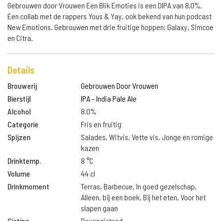
Gebrouwen door Vrouwen Een Blik Emoties is een DIPA van 8,0%.
Een collab met de rappers Yous & Yay, ook bekend van hun podcast
New Emotions. Gebrouwen met drie fruitige hoppen: Galaxy, Simcoe
en Citra.
Details
Brouwerij
Gebrouwen Door Vrouwen
Bierstijl
IPA - India Pale Ale
Alcohol
8.0%
Categorie
Fris en fruitig
Spijzen
Salades, Witvis, Vette vis, Jonge en romige
kazen
Drinktemp.
8 °C
Volume
44 cl
Drinkmoment
Terras, Barbecue, In goed gezelschap,
Alleen, bij een boek, Bij het eten, Voor het
slapen gaan
Gisting
Bovengistend