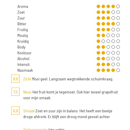
Aroma
Zoet
Zuur
Bitter
Fruitig
Moutig
Kruidig
Body
Koolzuur
Alcohol
Intensit.
Nasmaak
8,0
Zicht
Mooi geel. Langzaam wegtrekkende schuimkraag.
7,0
Neus
Het fruit komt je tegemoet. Ook hier teveel grapefruit
voor mijn smaak.
6,9
Smaak
Zoet en zuur zijn in balans. Het heeft een beetje
droge afdronk. Er blijft een droog mond gevoel achter
Spijssuggestie
Iets vettig.