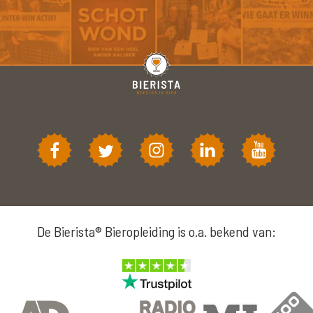
De Bierista® Bieropleiding is o.a. bekend van: