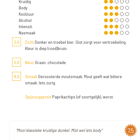
Kruidig
Body
Koolzuur
Alcohol
Intensit.
Nasmaak
2,0
Zicht
Donker en troebel bier. Gist zorgt voor vertroebeling.
Kleur is diep (rood)bruin.
5,0
Neus
Graan, chocolade
8,0
Smaak
Geroosterde moutsmaak. Mout geeft wat bittere
smaak. Iets zurig.
Spijssuggestie
Paprikachips (of soortgelijk), worst.
7,5
"Mooi klassieke kruidige dunkel. Mist wel iets body"