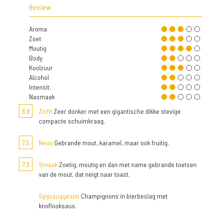
Review
Aroma
Zoet
Moutig
Body
Koolzuur
Alcohol
Intensit.
Nasmaak
8,8
Zicht
Zeer donker met een gigantische dikke stevige
compacte schuimkraag.
7,5
Neus
Gebrande mout, karamel, maar ook fruitig.
7,3
Smaak
Zoetig, moutig en dan met name gebrande toetsen
van de mout, dat neigt naar toast.
Spijssuggestie
Champignons in bierbeslag met
knoflooksaus.