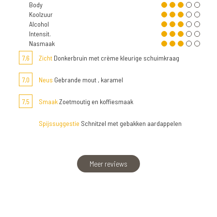
Body
Koolzuur
Alcohol
Intensit.
Nasmaak
7,6
Zicht
Donkerbruin met crème kleurige schuimkraag
7,0
Neus
Gebrande mout , karamel
7,5
Smaak
Zoetmoutig en koffiesmaak
Spijssuggestie
Schnitzel met gebakken aardappelen
Meer reviews