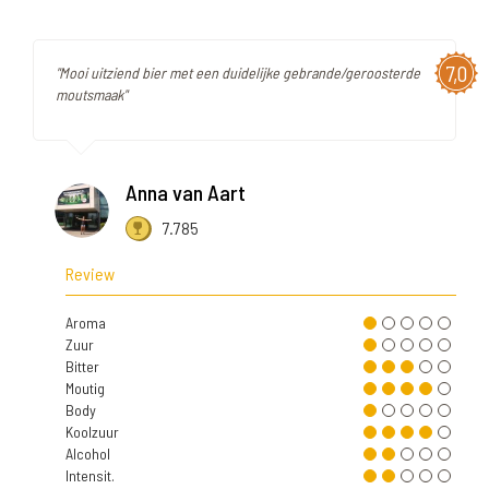
7,0
"Mooi uitziend bier met een duidelijke gebrande/geroosterde
moutsmaak"
Anna van Aart
7.785
Review
Aroma
Zuur
Bitter
Moutig
Body
Koolzuur
Alcohol
Intensit.