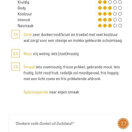
Kruidig
Body
Koolzuur
Intensit.
Nasmaak
7,5
Zicht
zeer donkerrood/bruin en troebel met veel koolzuur
wat zorgt voor een stevige en mokka gekleurde schuimlaag.
6,5
Neus
vrij weinig, iets (zoet)moutig
7,5
Smaak
iets zoetmoutig, frisse prikkel, gebrande mout. Iets
fruitig, licht rood fruit. redelijk vol mondgevoel, fris hoppig
met een licht zoete en fris prikkelende afdronk.
Spijssuggestie
naar eigen smaak
7,7
"Donkere volle Dunkel uit Duitsland!"