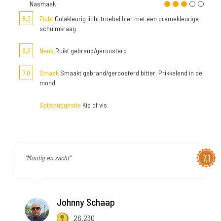
Nasmaak
8,0
Zicht
Colakleurig licht troebel bier met een cremekleurige
schuimkraag
6,0
Neus
Ruikt gebrand/geroosterd
7,0
Smaak
Smaakt gebrand/geroosterd bitter. Prikkelend in de
mond
Spijssuggestie
Kip of vis
7,1
"Moutig en zacht"
Johnny Schaap
26.230