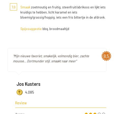
7,0
Smaak
zoetmoutig en fruitig, steenfruit/abrikoos en lijkt iets
kruidigs te hebben, licht karamel en iets
bloemig/grassig/hoppig. iets een fris bittertje in de afdronk.
Spijssuggestie
bbq, broodmaaltijd
8,5
"Mijn nieuwe favoriet, smakelijk, volmondig bier, zachte
mousse, , Dortmunder stijl, smaakt naar meer"
Jos Kusters
4.085
Review