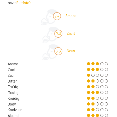
onze
Bierista's
Smaak
7,4
Zicht
7,3
Neus
6,6
Aroma
Zoet
Zuur
Bitter
Fruitig
Moutig
Kruidig
Body
Koolzuur
Alcohol