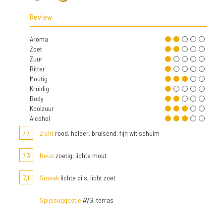
Review
Aroma
Zoet
Zuur
Bitter
Moutig
Kruidig
Body
Koolzuur
Alcohol
7,7
Zicht
rood, helder, bruisend, fijn wit schuim
7,3
Neus
zoetig, lichte mout
7,1
Smaak
lichte pils, licht zoet
Spijssuggestie
AVG, terras