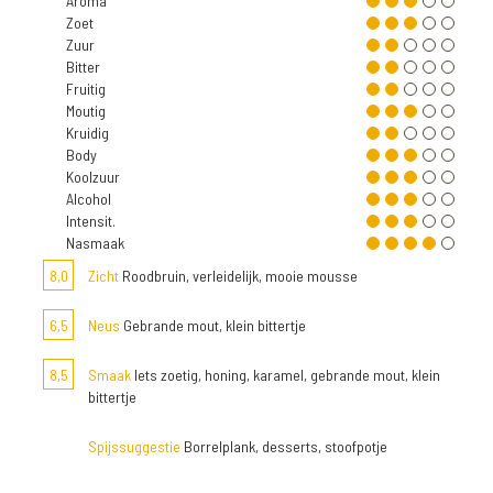
Aroma
Zoet
Zuur
Bitter
Fruitig
Moutig
Kruidig
Body
Koolzuur
Alcohol
Intensit.
Nasmaak
8,0
Zicht
Roodbruin, verleidelijk, mooie mousse
6,5
Neus
Gebrande mout, klein bittertje
8,5
Smaak
Iets zoetig, honing, karamel, gebrande mout, klein
bittertje
Spijssuggestie
Borrelplank, desserts, stoofpotje