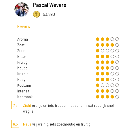
Pascal Wevers
53.890
Review
Aroma
Zoet
Zuur
Bitter
Fruitig
Moutig
Kruidig
Body
Koolzuur
Intensit.
Nasmaak
7,5
Zicht
oranje en iets troebel met schuim wat redelijk snel
weg is
6,5
Neus
vrij weinig, iets zoetmoutig en fruitig