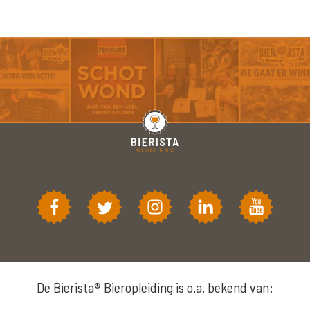
De Bierista® Bieropleiding is o.a. bekend van: