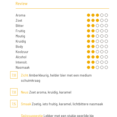
Review
Aroma
Zoet
Bitter
Fruitig
Moutig
Kruidig
Body
Koolzuur
Alcohol
Intensit.
Nasmaak
7,0
Zicht
Amberkleurig, helder bier met een medium
schuimkraag
7,0
Neus
Zoet aroma, kruidig, karamel
7,5
Smaak
Zoetig, iets fruitig, karamel, lichtbittere nasmaak
Spijssuggestie
Lekker met een stukje gegrilde kip