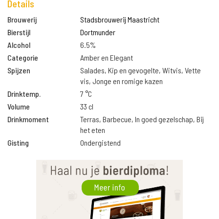
Details
Brouwerij
Stadsbrouwerij Maastricht
Bierstijl
Dortmunder
Alcohol
6.5%
Categorie
Amber en Elegant
Spijzen
Salades, Kip en gevogelte, Witvis, Vette
vis, Jonge en romige kazen
Drinktemp.
7 °C
Volume
33 cl
Drinkmoment
Terras, Barbecue, In goed gezelschap, Bij
het eten
Gisting
Ondergistend