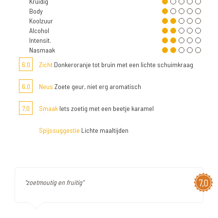
Kruidig
Body
Koolzuur
Alcohol
Intensit.
Nasmaak
6,0
Zicht
Donkeroranje tot bruin met een lichte schuimkraag
6,0
Neus
Zoete geur, niet erg aromatisch
7,0
Smaak
Iets zoetig met een beetje karamel
Spijssuggestie
Lichte maaltijden
7,0
"zoetmoutig en fruitig"