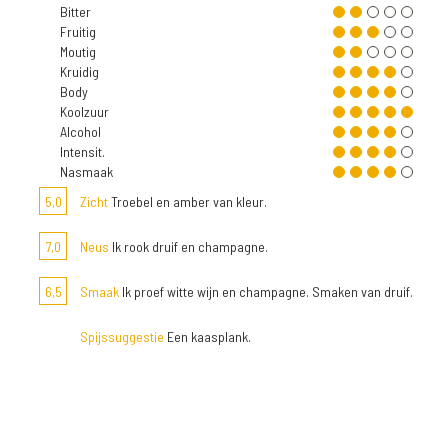
Bitter
Fruitig
Moutig
Kruidig
Body
Koolzuur
Alcohol
Intensit.
Nasmaak
5,0
Zicht
Troebel en amber van kleur.
7,0
Neus
Ik rook druif en champagne.
6,5
Smaak
Ik proef witte wijn en champagne. Smaken van druif.
Spijssuggestie
Een kaasplank.