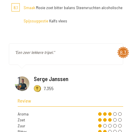
8,1
Smaak
Mooie zoet bitter balans Steenvruchten alcoholische
Spijssuggestie
Kalfs vlees
8,3
"Een zeer lekkere tripel."
Serge Janssen
7.355
Review
Aroma
Zoet
Zuur
Bitter