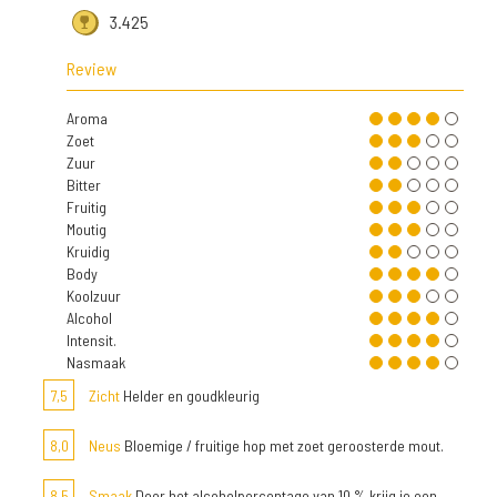
3.425
Review
Aroma
Zoet
Zuur
Bitter
Fruitig
Moutig
Kruidig
Body
Koolzuur
Alcohol
Intensit.
Nasmaak
7,5
Zicht
Helder en goudkleurig
8,0
Neus
Bloemige / fruitige hop met zoet geroosterde mout.
8,5
Smaak
Door het alcoholpercentage van 10 % krijg je een