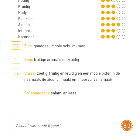
Moutig
Kruidig
Body
Koolzuur
Alcohol
Intensit.
Nasmaak
7,2
Zicht
goudgeel, mooie schuimkraag
7,0
Neus
fruitige aroma's en kruidig
7,2
Smaak
zoetig, fruitig en kruidig en een mooie bitter in de
nasmaak, de alcohol maakt em mooi vol van smaak
Spijssuggestie
salami en kaas
8,0
"Alcohol warmende trippel "