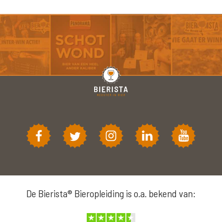
De Bierista® Bieropleiding is o.a. bekend van: