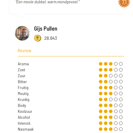
7,1
"Een mooie dubbel, warm.mondgevoel."
Gijs Pullen
28.843
Review
Aroma
Zoet
Zuur
Bitter
Fruitig
Moutig
Kruidig
Body
Koolzuur
Alcohol
Intensit.
Nasmaak