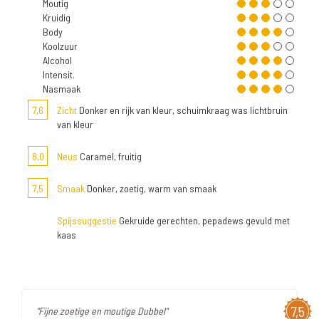
Moutig
Kruidig
Body
Koolzuur
Alcohol
Intensit.
Nasmaak
7,6
Zicht
Donker en rijk van kleur, schuimkraag was lichtbruin
van kleur
8,0
Neus
Caramel, fruitig
7,5
Smaak
Donker, zoetig, warm van smaak
Spijssuggestie
Gekruide gerechten, pepadews gevuld met
kaas
7,5
"Fijne zoetige en moutige Dubbel"