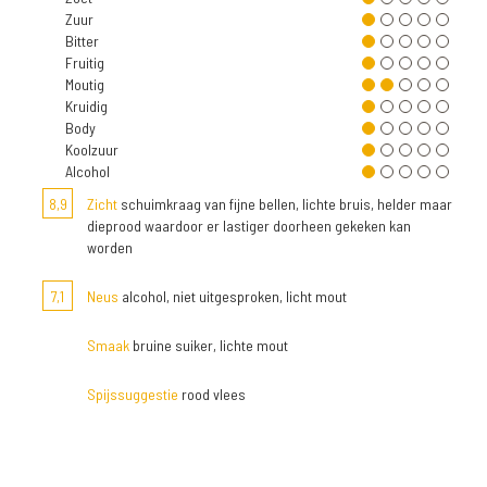
Zuur
Bitter
Fruitig
Moutig
Kruidig
Body
Koolzuur
Alcohol
8,9
Zicht
schuimkraag van fijne bellen, lichte bruis, helder maar
dieprood waardoor er lastiger doorheen gekeken kan
worden
7,1
Neus
alcohol, niet uitgesproken, licht mout
Smaak
bruine suiker, lichte mout
Spijssuggestie
rood vlees