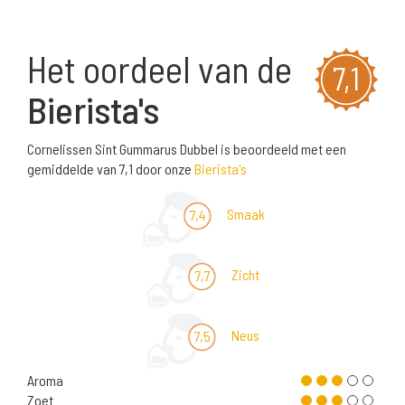
Het oordeel van de
7,1
Bierista's
Cornelissen Sint Gummarus Dubbel is beoordeeld met een
gemiddelde van 7,1 door onze
Bierista's
Smaak
7,4
Zicht
7,7
Neus
7,5
Aroma
Zoet