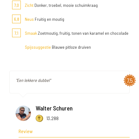
7,0
Zicht
Donker, troebel, mooie schuimkraag
6,8
Neus
Fruitig en moutig
7,1
Smaak
Zoetmoutig, fruitig, tonen van karamel en chocolade
Spijssuggestie
Blauwe pitloze druiven
7,5
"Een lekkere dubbel"
Walter Schuren
13.288
Review