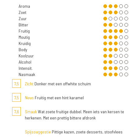
Aroma
Zoet
Zuur
Bitter
Fruitig
Moutig
Kruidig
Body
Koolzuur
Alcohol
Intensit.
Nasmaak
7,5
Zicht
Donker met een offwhite schuim
7,5
Neus
Fruitig met een hint karamel
7,6
Smaak
Wat zoete fruitige dubbel. Meen iets van kersen te
herkenen. Met een prettig bittere afdronk
Spijssuggestie
Pittige kazen, zoete desserts, stoofvlees