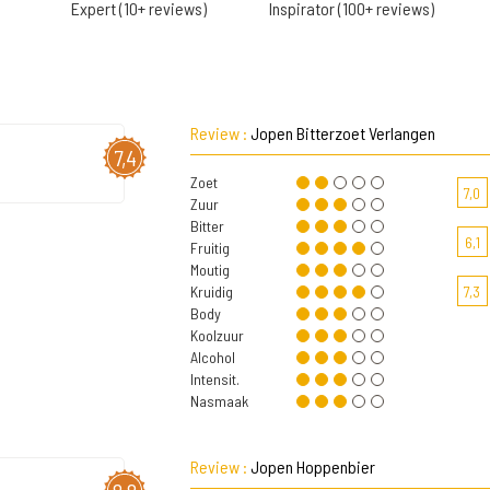
Expert (10+ reviews)
Inspirator (100+ reviews)
Review :
Jopen Bitterzoet Verlangen
7,4
Zoet
7,0
Zuur
Bitter
6,1
Fruitig
Moutig
Kruidig
7,3
Body
Koolzuur
Alcohol
Intensit.
Nasmaak
Review :
Jopen Hoppenbier