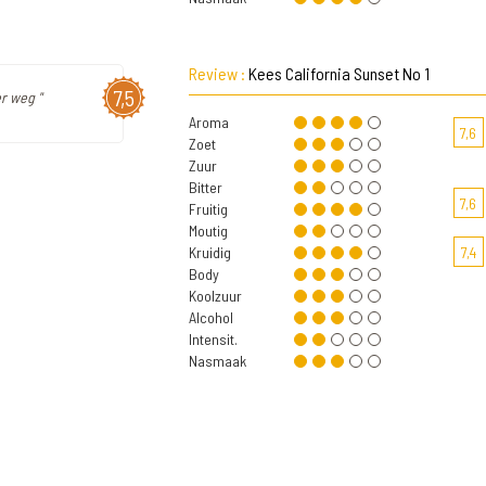
Review :
Kees California Sunset No 1
7,5
er weg "
Aroma
7,6
Zoet
Zuur
Bitter
7,6
Fruitig
Moutig
Kruidig
7,4
Body
Koolzuur
Alcohol
Intensit.
Nasmaak