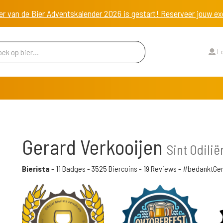
er van de Bier Adventskalender 2026 is gestart! Reserveer jouw 
Lo
Gerard Verkooijen
Sint Odili
Bierista
-
11 Badges
-
3525 Biercoins
-
19 Reviews
- #bedanktGe