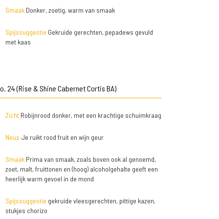
Smaak
Donker, zoetig, warm van smaak
Spijssuggestie
Gekruide gerechten, pepadews gevuld
met kaas
o. 24 (Rise & Shine Cabernet Cortis BA)
Zicht
Robijnrood donker, met een krachtige schuimkraag
Neus
Je ruikt rood fruit en wijn geur
Smaak
Prima van smaak, zoals boven ook al genoemd,
zoet, malt, fruittonen en (hoog) alcoholgehalte geeft een
heerlijk warm gevoel in de mond
Spijssuggestie
gekruide vleesgerechten, pittige kazen,
stukjes chorizo