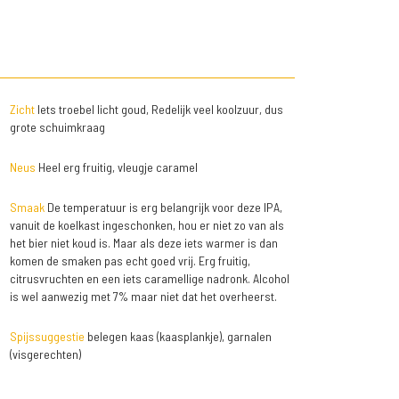
Zicht
Iets troebel licht goud, Redelijk veel koolzuur, dus
grote schuimkraag
Neus
Heel erg fruitig, vleugje caramel
Smaak
De temperatuur is erg belangrijk voor deze IPA,
vanuit de koelkast ingeschonken, hou er niet zo van als
het bier niet koud is. Maar als deze iets warmer is dan
komen de smaken pas echt goed vrij. Erg fruitig,
citrusvruchten en een iets caramellige nadronk. Alcohol
is wel aanwezig met 7% maar niet dat het overheerst.
Spijssuggestie
belegen kaas (kaasplankje), garnalen
(visgerechten)