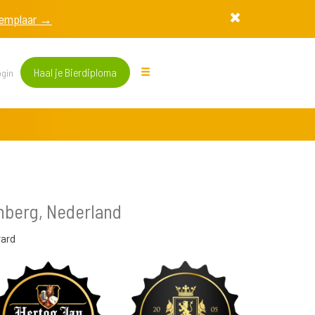
exemplaar →
Haal je Bierdiploma
gin
ënberg, Nederland
rard