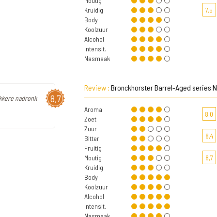
Moutig
Kruidig
7,5
Body
Koolzuur
Alcohol
Intensit.
Nasmaak
Review :
Bronckhorster Barrel-Aged series N
8,7
ekkere nadronk
Aroma
8,0
Zoet
Zuur
8,4
Bitter
Fruitig
Moutig
8,7
Kruidig
Body
Koolzuur
Alcohol
Intensit.
Nasmaak