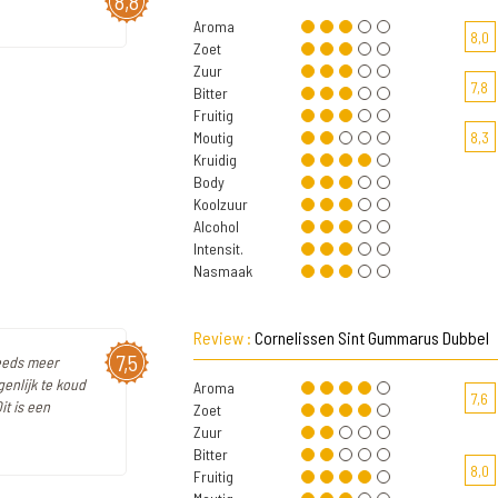
8,8
Aroma
8,0
Zoet
Zuur
7,8
Bitter
Fruitig
Moutig
8,3
Kruidig
Body
Koolzuur
Alcohol
Intensit.
Nasmaak
Review :
Cornelissen Sint Gummarus Dubbel
7,5
teeds meer
enlijk te koud
Aroma
7,6
it is een
Zoet
Zuur
Bitter
8,0
Fruitig