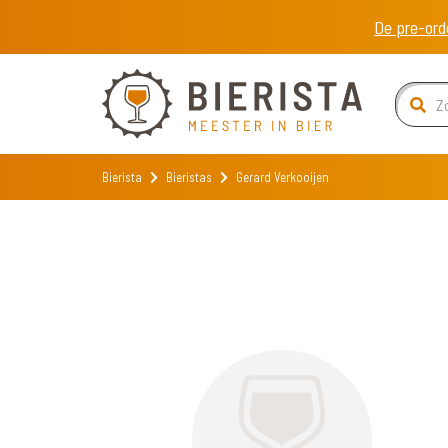
De pre-ord
Bierista
Bieristas
Gerard Verkooijen