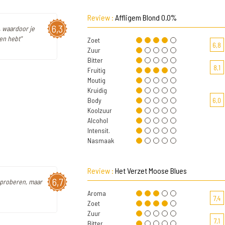
Review :
Affligem Blond 0.0%
6,3
, waardoor je
en hebt"
Zoet
6,8
Zuur
Bitter
8,1
Fruitig
Moutig
Kruidig
Body
6,0
Koolzuur
Alcohol
Intensit.
Nasmaak
Review :
Het Verzet Moose Blues
6,7
r proberen, maar
Aroma
7,4
Zoet
Zuur
7,1
Bitter