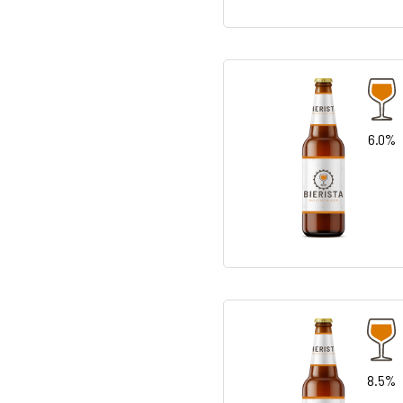
6.0%
8.5%