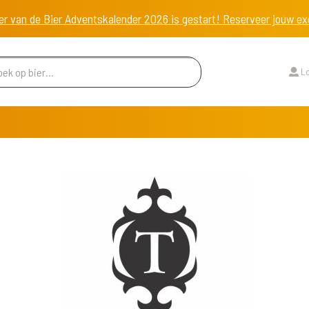
er van de Bier Adventskalender 2026 is gestart! Reserveer jouw 
Lo