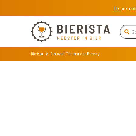
De pre-ord
Bierista
Brouwerij Thornbridge Brewery