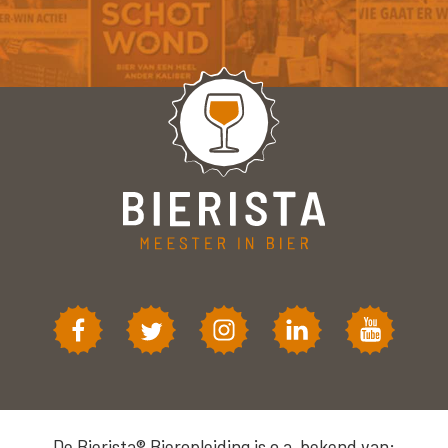
De Bierista® Bieropleiding is o.a. bekend van: