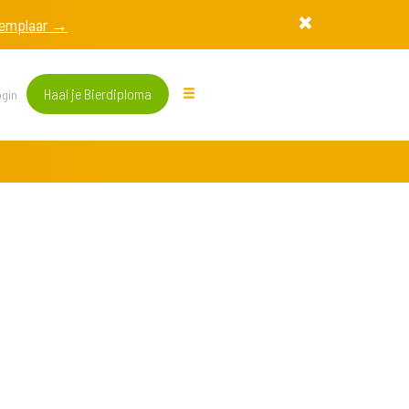
exemplaar →
Haal je Bierdiploma
gin