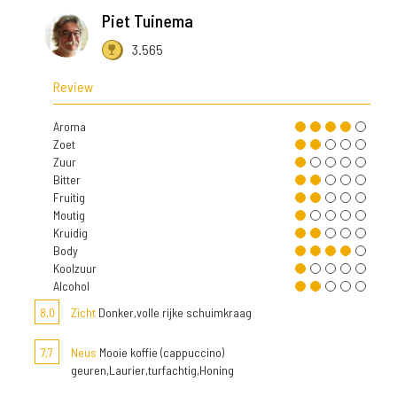
Piet Tuinema
3.565
Review
Aroma
Zoet
Zuur
Bitter
Fruitig
Moutig
Kruidig
Body
Koolzuur
Alcohol
8,0
Zicht
Donker,volle rijke schuimkraag
7,7
Neus
Mooie koffie (cappuccino)
geuren,Laurier,turfachtig,Honing