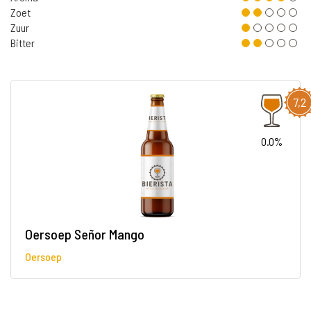
Zoet
Zuur
Bitter
7,2
0.0%
Oersoep Señor Mango
Oersoep