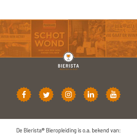
De Bierista® Bieropleiding is o.a. bekend van: