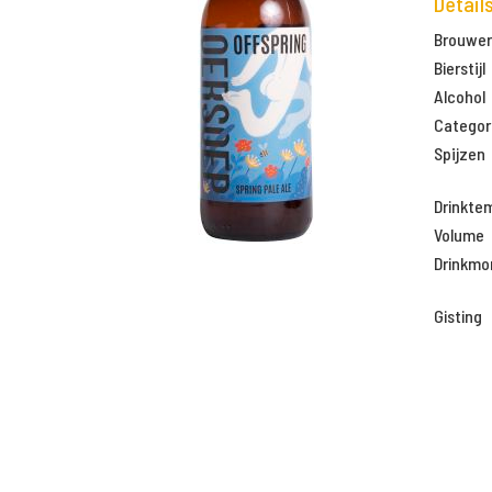
Detail
Brouweri
Bierstijl
Alcohol
Categor
Spijzen
Drinkte
Volume
Drinkm
Gisting