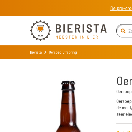
De pre-ord
Bierista
Oersoep Offspring
Oer
Oersoe
Oersoep 
de mout,
zeer ele