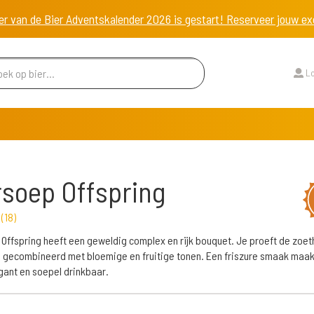
er van de Bier Adventskalender 2026 is gestart! Reserveer jouw 
Lo
soep Offspring
p
(
18
)
Offspring heeft een geweldig complex en rijk bouquet. Je proeft de zoet
 gecombineerd met bloemige en fruitige tonen. Een friszure smaak maakt
gant en soepel drinkbaar.