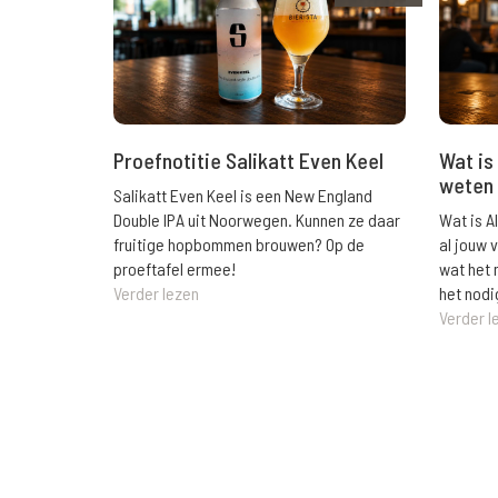
Wat is 
Proefnotitie Salikatt Even Keel
weten 
Salikatt Even Keel is een New England
Wat is A
Double IPA uit Noorwegen. Kunnen ze daar
al jouw 
fruitige hopbommen brouwen? Op de
wat het 
proeftafel ermee!
het nodi
Verder lezen
Verder l