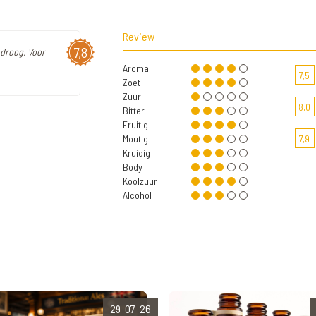
Review
7,8
t droog. Voor
Aroma
7,5
Zoet
Zuur
8,0
Bitter
Fruitig
Moutig
7,9
Kruidig
Body
Koolzuur
Alcohol
29-07-26