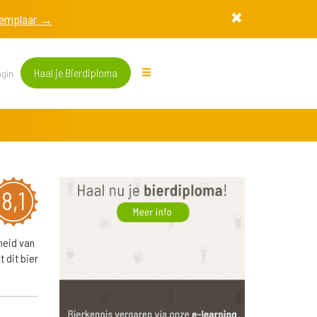
exemplaar →
Haal je Bierdiploma
gin
8,1
heid van
 dit bier