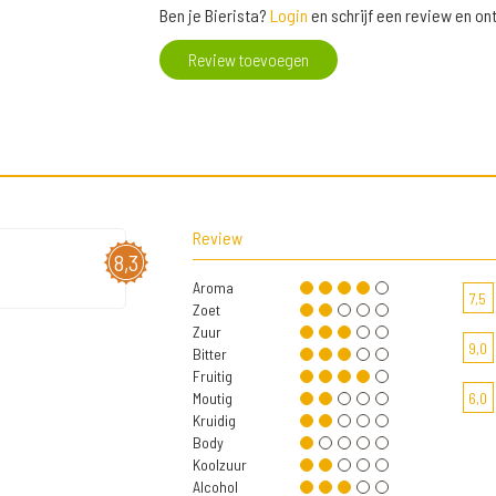
Ben je Bierista?
Login
en schrijf een review en o
Review toevoegen
Review
8,3
Aroma
7,5
Zoet
Zuur
9,0
Bitter
Fruitig
Moutig
6,0
Kruidig
Body
Koolzuur
Alcohol