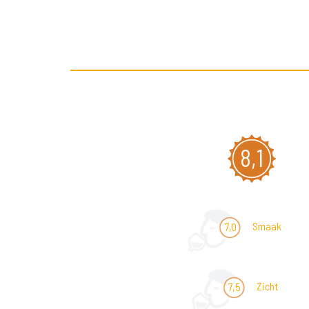
8,1
Smaak
7,0
Zicht
7,5