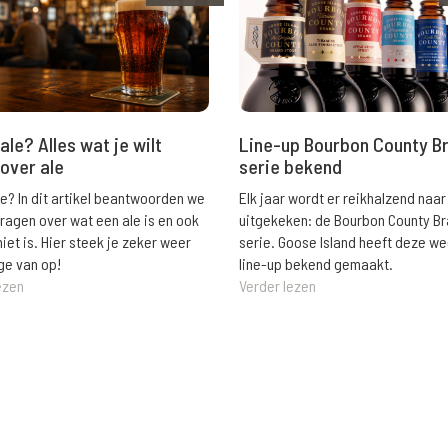
ale? Alles wat je wilt
Line-up Bourbon County B
over ale
serie bekend
le? In dit artikel beantwoorden we
Elk jaar wordt er reikhalzend naar
vragen over wat een ale is en ook
uitgekeken: de Bourbon County B
niet is. Hier steek je zeker weer
serie. Goose Island heeft deze w
ge van op!
line-up bekend gemaakt.
ezen
Verder lezen