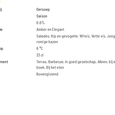
s
j
Oersoep
Saison
6.6%
ie
Amber en Elegant
Salades, Kip en gevogelte, Witvis, Vette vis, Jon
romige kazen
mp.
6 °C
33 cl
oment
Terras, Barbecue, In goed gezelschap, Alleen, bij 
boek, Bij het eten
Bovengistend