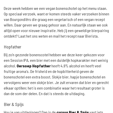
Deze week hebben we een vegan bonenschotel op het menu staan.
Op speciaal verzoek, want er komen steeds vaker verzoeken binnen
van Bourgondiërs die graag een vegetarisch of een vegan recept
willen. Daar geven we graag gehoor aan. En natuurlijk staan we ook
altijd open voor nieuwe inspiratie. Heb jij een geweldige bierpairing
ontdekt? Laat het ons weten en mail het recept naar Bierista.
Hopfather
Bij zo'n gezonde bonenscotel hebben we deze keer gekozen voor
een Session IPA, een bier met een duidelijk hopkarakter met weinig
alcohol.
Oersoep Hopfather
heeft 4,9% alcohol en heeft veel
fruitige aroma's. De frisheid en de hopbitterheid geven de
bonenschotel een extra boost. Slokje bier, hapje bonenschotel en
vervolgens weer een slokje bier. Je zult ervaren dat bier en gerecht
elkaar optillen; het is een combinatie waar het resultaat groter is
dan de som der delen. En dat is steeds de uitdaging.
Bier & Spijs
Hou je van uitdagingen? Dan is de
cursus Bier & Spijs
vast iets