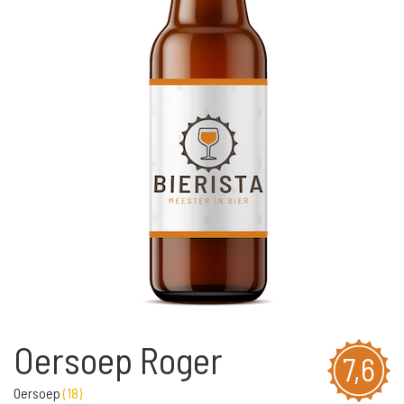
Oersoep Roger
7,6
Oersoep
(
18
)