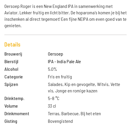
Oersoep Roger is een New England IPA in samenwerking met
Aviator. Lekker fruitig en licht bitter. De hoparoma's komen je bij het
inschenken al direct tegemoet! Een fijne NEIPA om even goed van te
genieten.
Details
Brouwerij
Oersoep
Bierstijl
IPA - India Pale Ale
Alcohol
5.0%
Categorie
Fris en fruitig
Spijzen
Salades, Kip en gevogelte, Witvis, Vette
vis, Jonge en romige kazen
Drinktemp.
5-8 °C
Volume
33 cl
Drinkmoment
Terras, Barbecue, Bij het eten
Gisting
Bovengistend