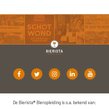
De Bierista® Bieropleiding is o.a. bekend van: