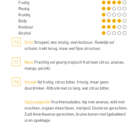
Fruitig
Moutig
Kruidig
Body
Koolzuur
Alcohol
7,3
Zicht
Strogeel, iets mistig, veel koolzuur. Redelijk vol
schuim, trekt terug, maar wel fijne structuur.
7,7
Neus
Prachtig vol geurig tropisch fruit (wat citrus, ananas,
mango, perzik).
7,6
Smaak
Vol fruitig, citrus bitter, frissig, maar geen
doordrinker. Afdronk niet zo lang, wat citrus bitter.
Spijssuggestie
Vruchtensalades, kip met ananas, wild met
vruchten, orgaan vlees (lever, niertjes), Oosterse gerechten,
Zuid Amerikaanse gerechten, bruine bonen met (gebakken)
ui en speklapje.