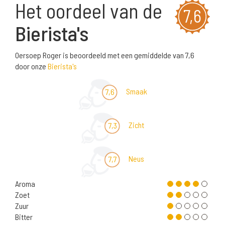
Het oordeel van de
7,6
Bierista's
Oersoep Roger is beoordeeld met een gemiddelde van 7,6
door onze
Bierista's
Smaak
7,6
Zicht
7,3
Neus
7,7
Aroma
Zoet
Zuur
Bitter