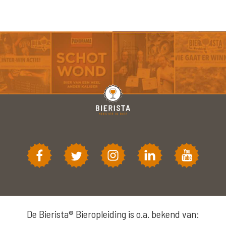
De Bierista® Bieropleiding is o.a. bekend van: