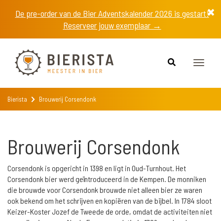
De pre-order van de Bier Adventskalender 2026 is gestart!
Reserveer jouw exemplaar →
Toggle
naviga
Bierista
Brouwerij Corsendonk
Brouwerij Corsendonk
Corsendonk is opgericht in 1398 en ligt in Oud-Turnhout. Het
Corsendonk bier werd geïntroduceerd in de Kempen. De monniken
die brouwde voor Corsendonk brouwde niet alleen bier ze waren
ook bekend om het schrijven en kopiëren van de bijbel. In 1784 sloot
Keizer-Koster Jozef de Tweede de orde, omdat de activiteiten niet