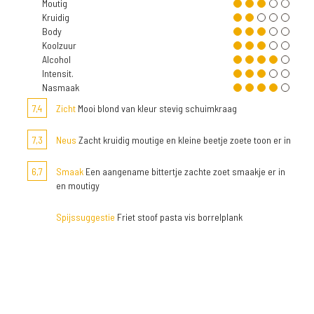
Moutig
Kruidig
Body
Koolzuur
Alcohol
Intensit.
Nasmaak
7,4
Zicht
Mooi blond van kleur stevig schuimkraag
7,3
Neus
Zacht kruidig moutige en kleine beetje zoete toon er in
6,7
Smaak
Een aangename bittertje zachte zoet smaakje er in
en moutigy
Spijssuggestie
Friet stoof pasta vis borrelplank