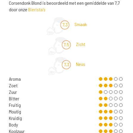
Corsendonk Blond is beoordeeld met een gemiddelde van 7,7
door onze
Bierista's
Smaak
7,3
Zicht
7,5
Neus
7,3
Aroma
Zoet
Zuur
Bitter
Fruitig
Moutig
Kruidig
Body
Koolzuur